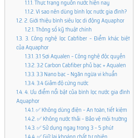
1.1.1.
Thực trạng nguồn nước hiện nay
1.1.2.
Vì sao nên dùng bình lọc nước gia đình?
1.2.
2. Giới thiệu bình siêu lọc di động Aquaphor
1.2.1.
Thông số kỹ thuật chính
1.3.
3. Công nghệ lọc Cabfiber – Điểm khác biệt
của Aquaphor
1.3.1.
3.1 Sợi Aqualen – Công nghệ độc quyền
1.3.2.
3.2 Carbon Cabfiber phủ bạc + Aqualen
1.3.3.
3.3 Nano bạc – Ngăn ngừa vi khuẩn
1.3.4.
3.4 Giảm độ cứng nước
1.4.
4. Ưu điểm nổi bật của bình lọc nước gia đình
Aquaphor
1.4.1.
✅ Không dùng điện – An toàn, tiết kiệm
1.4.2.
✅ Không nước thải – Bảo vệ môi trường
1.4.3.
✅ Sử dụng ngay trong 3 – 5 phút
1.4.4.
✅ Giữ lại khoáng chất tự nhiên