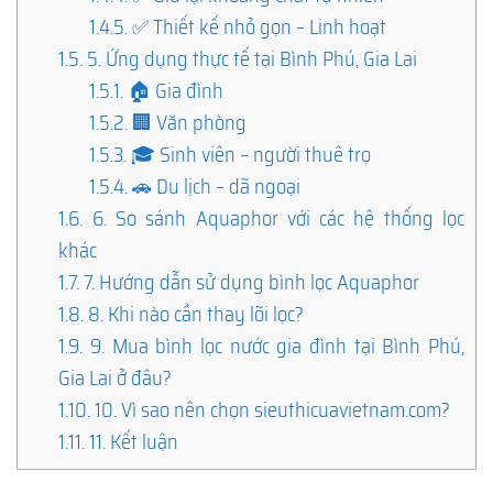
1.4.5.
✅ Thiết kế nhỏ gọn – Linh hoạt
1.5.
5. Ứng dụng thực tế tại Bình Phú, Gia Lai
1.5.1.
🏠 Gia đình
1.5.2.
🏢 Văn phòng
1.5.3.
🎓 Sinh viên – người thuê trọ
1.5.4.
🚗 Du lịch – dã ngoại
1.6.
6. So sánh Aquaphor với các hệ thống lọc
khác
1.7.
7. Hướng dẫn sử dụng bình lọc Aquaphor
1.8.
8. Khi nào cần thay lõi lọc?
1.9.
9. Mua bình lọc nước gia đình tại Bình Phú,
Gia Lai ở đâu?
1.10.
10. Vì sao nên chọn sieuthicuavietnam.com?
1.11.
11. Kết luận