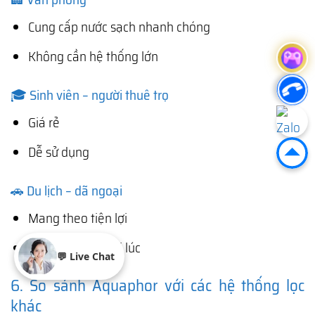
Cung cấp nước sạch nhanh chóng
Không cần hệ thống lớn
🎓 Sinh viên – người thuê trọ
Giá rẻ
Dễ sử dụng
🚗 Du lịch – dã ngoại
Mang theo tiện lợi
Có nước sạch mọi lúc
💬 Live Chat
6. So sánh Aquaphor với các hệ thống lọc
khác