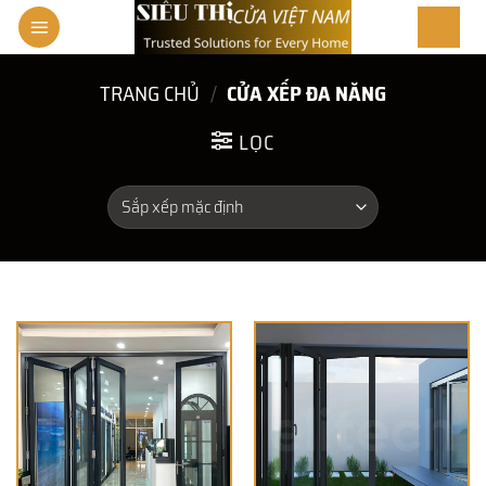
Skip
to
content
TRANG CHỦ
/
CỬA XẾP ĐA NĂNG
LỌC