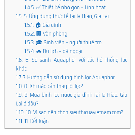
1.4.5.
✅ Thiết kế nhỏ gọn – Linh hoạt
1.5.
5. Ứng dụng thực tế tại Ia Hiao, Gia Lai
1.5.1.
🏠 Gia đình
1.5.2.
🏢 Văn phòng
1.5.3.
🎓 Sinh viên – người thuê trọ
1.5.4.
🚗 Du lịch – dã ngoại
1.6.
6. So sánh Aquaphor với các hệ thống lọc
khác
1.7.
7. Hướng dẫn sử dụng bình lọc Aquaphor
1.8.
8. Khi nào cần thay lõi lọc?
1.9.
9. Mua bình lọc nước gia đình tại Ia Hiao, Gia
Lai ở đâu?
1.10.
10. Vì sao nên chọn sieuthicuavietnam.com?
1.11.
11. Kết luận