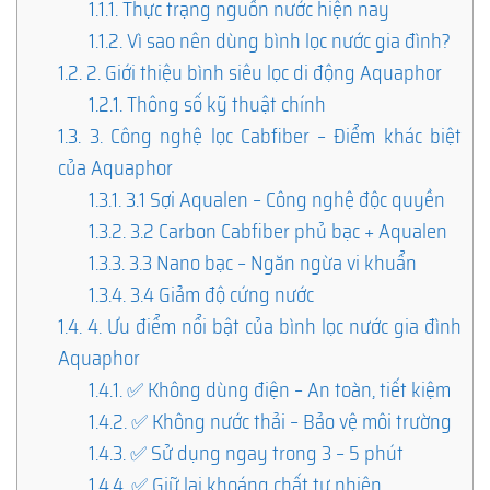
1.1.1.
Thực trạng nguồn nước hiện nay
1.1.2.
Vì sao nên dùng bình lọc nước gia đình?
1.2.
2. Giới thiệu bình siêu lọc di động Aquaphor
1.2.1.
Thông số kỹ thuật chính
1.3.
3. Công nghệ lọc Cabfiber – Điểm khác biệt
của Aquaphor
1.3.1.
3.1 Sợi Aqualen – Công nghệ độc quyền
1.3.2.
3.2 Carbon Cabfiber phủ bạc + Aqualen
1.3.3.
3.3 Nano bạc – Ngăn ngừa vi khuẩn
1.3.4.
3.4 Giảm độ cứng nước
1.4.
4. Ưu điểm nổi bật của bình lọc nước gia đình
Aquaphor
1.4.1.
✅ Không dùng điện – An toàn, tiết kiệm
1.4.2.
✅ Không nước thải – Bảo vệ môi trường
1.4.3.
✅ Sử dụng ngay trong 3 – 5 phút
1.4.4.
✅ Giữ lại khoáng chất tự nhiên