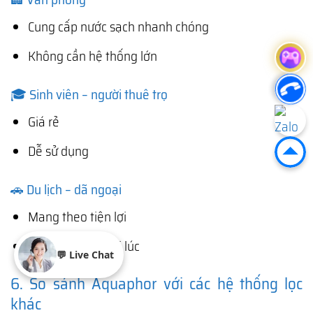
Cung cấp nước sạch nhanh chóng
Không cần hệ thống lớn
🎓 Sinh viên – người thuê trọ
Giá rẻ
Dễ sử dụng
🚗 Du lịch – dã ngoại
Mang theo tiện lợi
Có nước sạch mọi lúc
💬 Live Chat
6. So sánh Aquaphor với các hệ thống lọc
khác