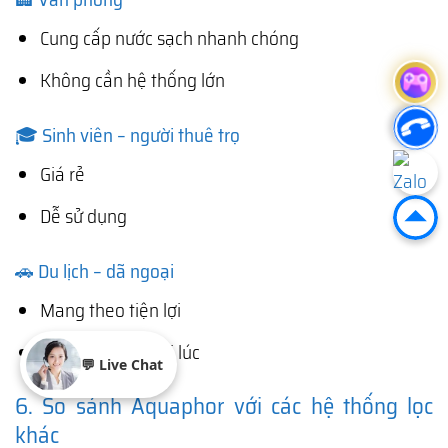
Cung cấp nước sạch nhanh chóng
Không cần hệ thống lớn
🎓 Sinh viên – người thuê trọ
Giá rẻ
Dễ sử dụng
🚗 Du lịch – dã ngoại
Mang theo tiện lợi
Có nước sạch mọi lúc
💬 Live Chat
6. So sánh Aquaphor với các hệ thống lọc
khác