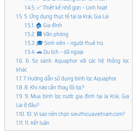
1.4.5.
✅ Thiết kế nhỏ gọn – Linh hoạt
1.5.
5. Ứng dụng thực tế tại Ia Krái, Gia Lai
1.5.1.
🏠 Gia đình
1.5.2.
🏢 Văn phòng
1.5.3.
🎓 Sinh viên – người thuê trọ
1.5.4.
🚗 Du lịch – dã ngoại
1.6.
6. So sánh Aquaphor với các hệ thống lọc
khác
1.7.
7. Hướng dẫn sử dụng bình lọc Aquaphor
1.8.
8. Khi nào cần thay lõi lọc?
1.9.
9. Mua bình lọc nước gia đình tại Ia Krái, Gia
Lai ở đâu?
1.10.
10. Vì sao nên chọn sieuthicuavietnam.com?
1.11.
11. Kết luận