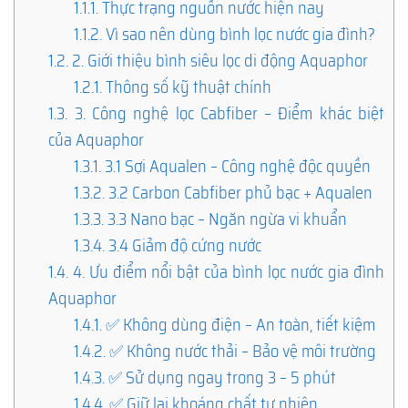
1.1.1.
Thực trạng nguồn nước hiện nay
1.1.2.
Vì sao nên dùng bình lọc nước gia đình?
1.2.
2. Giới thiệu bình siêu lọc di động Aquaphor
1.2.1.
Thông số kỹ thuật chính
1.3.
3. Công nghệ lọc Cabfiber – Điểm khác biệt
của Aquaphor
1.3.1.
3.1 Sợi Aqualen – Công nghệ độc quyền
1.3.2.
3.2 Carbon Cabfiber phủ bạc + Aqualen
1.3.3.
3.3 Nano bạc – Ngăn ngừa vi khuẩn
1.3.4.
3.4 Giảm độ cứng nước
1.4.
4. Ưu điểm nổi bật của bình lọc nước gia đình
Aquaphor
1.4.1.
✅ Không dùng điện – An toàn, tiết kiệm
1.4.2.
✅ Không nước thải – Bảo vệ môi trường
1.4.3.
✅ Sử dụng ngay trong 3 – 5 phút
1.4.4.
✅ Giữ lại khoáng chất tự nhiên