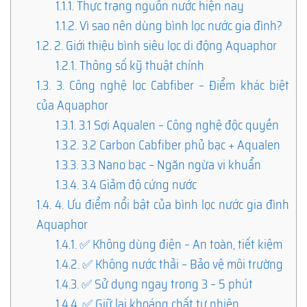
1.1.1.
Thực trạng nguồn nước hiện nay
1.1.2.
Vì sao nên dùng bình lọc nước gia đình?
1.2.
2. Giới thiệu bình siêu lọc di động Aquaphor
1.2.1.
Thông số kỹ thuật chính
1.3.
3. Công nghệ lọc Cabfiber – Điểm khác biệt
của Aquaphor
1.3.1.
3.1 Sợi Aqualen – Công nghệ độc quyền
1.3.2.
3.2 Carbon Cabfiber phủ bạc + Aqualen
1.3.3.
3.3 Nano bạc – Ngăn ngừa vi khuẩn
1.3.4.
3.4 Giảm độ cứng nước
1.4.
4. Ưu điểm nổi bật của bình lọc nước gia đình
Aquaphor
1.4.1.
✅ Không dùng điện – An toàn, tiết kiệm
1.4.2.
✅ Không nước thải – Bảo vệ môi trường
1.4.3.
✅ Sử dụng ngay trong 3 – 5 phút
1.4.4.
✅ Giữ lại khoáng chất tự nhiên