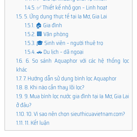
1.4.5.
✅ Thiết kế nhỏ gọn – Linh hoạt
1.5.
5. Ứng dụng thực tế tại Ia Mơ, Gia Lai
1.5.1.
🏠 Gia đình
1.5.2.
🏢 Văn phòng
1.5.3.
🎓 Sinh viên – người thuê trọ
1.5.4.
🚗 Du lịch – dã ngoại
1.6.
6. So sánh Aquaphor với các hệ thống lọc
khác
1.7.
7. Hướng dẫn sử dụng bình lọc Aquaphor
1.8.
8. Khi nào cần thay lõi lọc?
1.9.
9. Mua bình lọc nước gia đình tại Ia Mơ, Gia Lai
ở đâu?
1.10.
10. Vì sao nên chọn sieuthicuavietnam.com?
1.11.
11. Kết luận