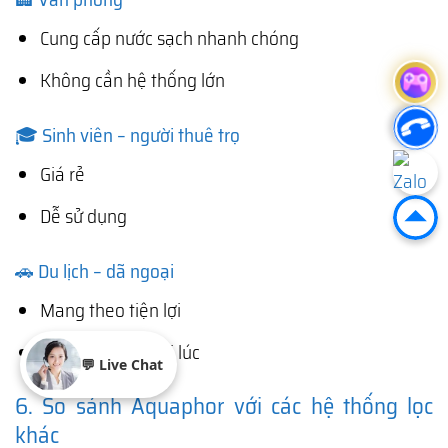
Cung cấp nước sạch nhanh chóng
Không cần hệ thống lớn
🎓 Sinh viên – người thuê trọ
Giá rẻ
Dễ sử dụng
🚗 Du lịch – dã ngoại
Mang theo tiện lợi
Có nước sạch mọi lúc
💬 Live Chat
6. So sánh Aquaphor với các hệ thống lọc
khác