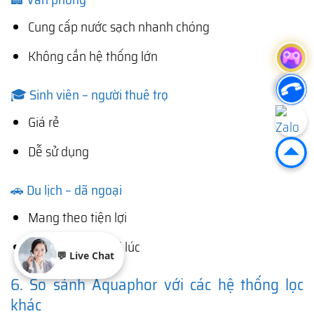
Cung cấp nước sạch nhanh chóng
Không cần hệ thống lớn
🎓 Sinh viên – người thuê trọ
Giá rẻ
Dễ sử dụng
🚗 Du lịch – dã ngoại
Mang theo tiện lợi
Có nước sạch mọi lúc
💬 Live Chat
6. So sánh Aquaphor với các hệ thống lọc
khác