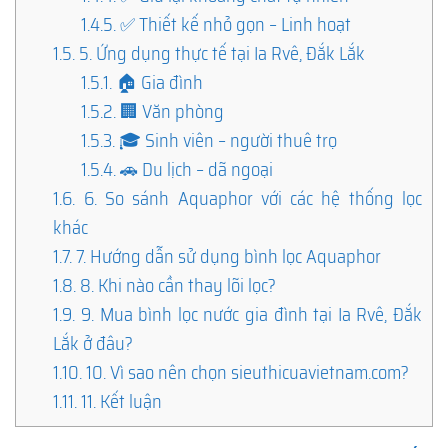
1.4.5.
✅ Thiết kế nhỏ gọn – Linh hoạt
1.5.
5. Ứng dụng thực tế tại Ia Rvê, Đắk Lắk
1.5.1.
🏠 Gia đình
1.5.2.
🏢 Văn phòng
1.5.3.
🎓 Sinh viên – người thuê trọ
1.5.4.
🚗 Du lịch – dã ngoại
1.6.
6. So sánh Aquaphor với các hệ thống lọc
khác
1.7.
7. Hướng dẫn sử dụng bình lọc Aquaphor
1.8.
8. Khi nào cần thay lõi lọc?
1.9.
9. Mua bình lọc nước gia đình tại Ia Rvê, Đắk
Lắk ở đâu?
1.10.
10. Vì sao nên chọn sieuthicuavietnam.com?
1.11.
11. Kết luận