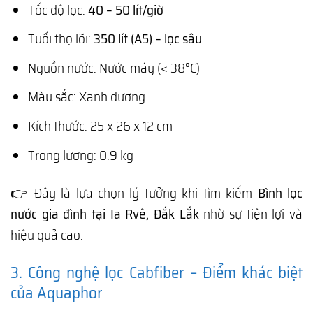
Tốc độ lọc:
40 – 50 lít/giờ
Tuổi thọ lõi:
350 lít (A5) – lọc sâu
Nguồn nước: Nước máy (< 38°C)
Màu sắc: Xanh dương
Kích thước: 25 x 26 x 12 cm
Trọng lượng: 0.9 kg
👉 Đây là lựa chọn lý tưởng khi tìm kiếm
Bình lọc
nước gia đình tại Ia Rvê, Đắk Lắk
nhờ sự tiện lợi và
hiệu quả cao.
3. Công nghệ lọc Cabfiber – Điểm khác biệt
của Aquaphor