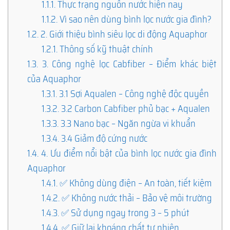
1.1.1.
Thực trạng nguồn nước hiện nay
1.1.2.
Vì sao nên dùng bình lọc nước gia đình?
1.2.
2. Giới thiệu bình siêu lọc di động Aquaphor
1.2.1.
Thông số kỹ thuật chính
1.3.
3. Công nghệ lọc Cabfiber – Điểm khác biệt
của Aquaphor
1.3.1.
3.1 Sợi Aqualen – Công nghệ độc quyền
1.3.2.
3.2 Carbon Cabfiber phủ bạc + Aqualen
1.3.3.
3.3 Nano bạc – Ngăn ngừa vi khuẩn
1.3.4.
3.4 Giảm độ cứng nước
1.4.
4. Ưu điểm nổi bật của bình lọc nước gia đình
Aquaphor
1.4.1.
✅ Không dùng điện – An toàn, tiết kiệm
1.4.2.
✅ Không nước thải – Bảo vệ môi trường
1.4.3.
✅ Sử dụng ngay trong 3 – 5 phút
1.4.4.
✅ Giữ lại khoáng chất tự nhiên