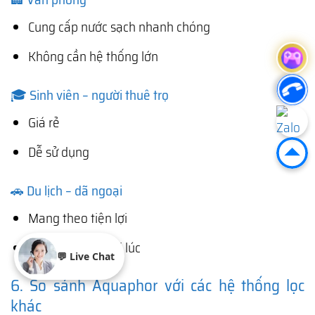
Cung cấp nước sạch nhanh chóng
Không cần hệ thống lớn
🎓 Sinh viên – người thuê trọ
Giá rẻ
Dễ sử dụng
🚗 Du lịch – dã ngoại
Mang theo tiện lợi
Có nước sạch mọi lúc
💬 Live Chat
6. So sánh Aquaphor với các hệ thống lọc
khác