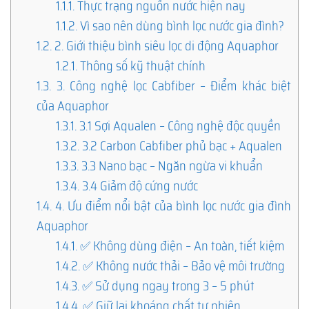
1.1.1.
Thực trạng nguồn nước hiện nay
1.1.2.
Vì sao nên dùng bình lọc nước gia đình?
1.2.
2. Giới thiệu bình siêu lọc di động Aquaphor
1.2.1.
Thông số kỹ thuật chính
1.3.
3. Công nghệ lọc Cabfiber – Điểm khác biệt
của Aquaphor
1.3.1.
3.1 Sợi Aqualen – Công nghệ độc quyền
1.3.2.
3.2 Carbon Cabfiber phủ bạc + Aqualen
1.3.3.
3.3 Nano bạc – Ngăn ngừa vi khuẩn
1.3.4.
3.4 Giảm độ cứng nước
1.4.
4. Ưu điểm nổi bật của bình lọc nước gia đình
Aquaphor
1.4.1.
✅ Không dùng điện – An toàn, tiết kiệm
1.4.2.
✅ Không nước thải – Bảo vệ môi trường
1.4.3.
✅ Sử dụng ngay trong 3 – 5 phút
1.4.4.
✅ Giữ lại khoáng chất tự nhiên