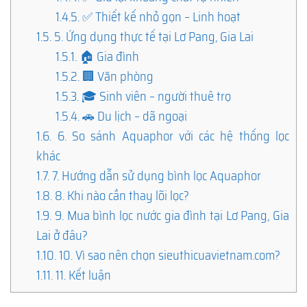
1.4.5.
✅ Thiết kế nhỏ gọn – Linh hoạt
1.5.
5. Ứng dụng thực tế tại Lơ Pang, Gia Lai
1.5.1.
🏠 Gia đình
1.5.2.
🏢 Văn phòng
1.5.3.
🎓 Sinh viên – người thuê trọ
1.5.4.
🚗 Du lịch – dã ngoại
1.6.
6. So sánh Aquaphor với các hệ thống lọc
khác
1.7.
7. Hướng dẫn sử dụng bình lọc Aquaphor
1.8.
8. Khi nào cần thay lõi lọc?
1.9.
9. Mua bình lọc nước gia đình tại Lơ Pang, Gia
Lai ở đâu?
1.10.
10. Vì sao nên chọn sieuthicuavietnam.com?
1.11.
11. Kết luận