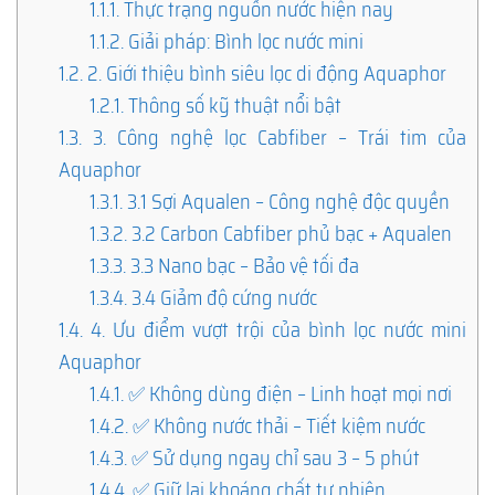
1.1.1.
Thực trạng nguồn nước hiện nay
1.1.2.
Giải pháp: Bình lọc nước mini
1.2.
2. Giới thiệu bình siêu lọc di động Aquaphor
1.2.1.
Thông số kỹ thuật nổi bật
1.3.
3. Công nghệ lọc Cabfiber – Trái tim của
Aquaphor
1.3.1.
3.1 Sợi Aqualen – Công nghệ độc quyền
1.3.2.
3.2 Carbon Cabfiber phủ bạc + Aqualen
1.3.3.
3.3 Nano bạc – Bảo vệ tối đa
1.3.4.
3.4 Giảm độ cứng nước
1.4.
4. Ưu điểm vượt trội của bình lọc nước mini
Aquaphor
1.4.1.
✅ Không dùng điện – Linh hoạt mọi nơi
1.4.2.
✅ Không nước thải – Tiết kiệm nước
1.4.3.
✅ Sử dụng ngay chỉ sau 3 – 5 phút
1.4.4.
✅ Giữ lại khoáng chất tự nhiên