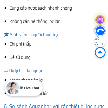
Cung cấp nước sạch nhanh chóng
Không cần hệ thống lọc lớn
🎓 Sinh viên – người thuê trọ
Chi phí thấp
Dễ sử dụng
🚗 Du lịch – dã ngoại
Mang theo tiện lợi
💬 Live Chat
Có nước sạch mọi lúc
6. So sánh Aquaphor với các thiết bị lọc nước