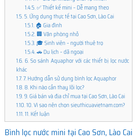
1.4.5.
✅ Thiết kế mini – Dễ mang theo
1.5.
5. Ứng dụng thực tế tại Cao Sơn, Lào Cai
1.5.1.
🏠 Gia đình
1.5.2.
🏢 Văn phòng nhỏ
1.5.3.
🎓 Sinh viên – người thuê trọ
1.5.4.
🚗 Du lịch – dã ngoại
1.6.
6. So sánh Aquaphor với các thiết bị lọc nước
khác
1.7.
7. Hướng dẫn sử dụng bình lọc Aquaphor
1.8.
8. Khi nào cần thay lõi lọc?
1.9.
9. Giá bán và địa chỉ mua tại Cao Sơn, Lào Cai
1.10.
10. Vì sao nên chọn sieuthicuavietnam.com?
1.11.
11. Kết luận
Bình lọc nước mini tại Cao Sơn, Lào Cai