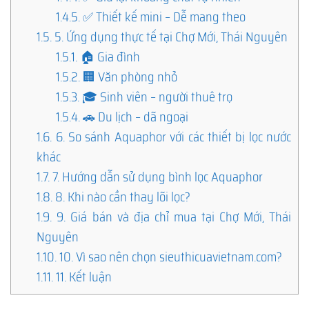
1.4.5.
✅ Thiết kế mini – Dễ mang theo
1.5.
5. Ứng dụng thực tế tại Chợ Mới, Thái Nguyên
1.5.1.
🏠 Gia đình
1.5.2.
🏢 Văn phòng nhỏ
1.5.3.
🎓 Sinh viên – người thuê trọ
1.5.4.
🚗 Du lịch – dã ngoại
1.6.
6. So sánh Aquaphor với các thiết bị lọc nước
khác
1.7.
7. Hướng dẫn sử dụng bình lọc Aquaphor
1.8.
8. Khi nào cần thay lõi lọc?
1.9.
9. Giá bán và địa chỉ mua tại Chợ Mới, Thái
Nguyên
1.10.
10. Vì sao nên chọn sieuthicuavietnam.com?
1.11.
11. Kết luận