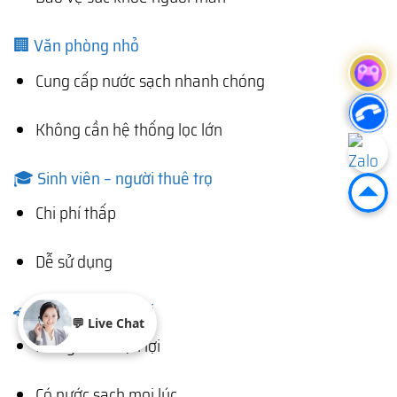
🏢 Văn phòng nhỏ
Cung cấp nước sạch nhanh chóng
Không cần hệ thống lọc lớn
🎓 Sinh viên – người thuê trọ
Chi phí thấp
Dễ sử dụng
🚗 Du lịch – dã ngoại
💬 Live Chat
Mang theo tiện lợi
Có nước sạch mọi lúc