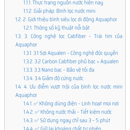
1.1.1.
Thực trạng nguồn nước hiện nay
1.1.2.
Giải pháp: Bình lọc nước mini
1.2.
2. Giới thiệu bình siêu lọc di động Aquaphor
1.2.1.
Thông số kỹ thuật nổi bật
1.3.
3. Công nghệ lọc Cabfiber – Trái tim của
Aquaphor
1.3.1.
3.1 Sợi Aqualen – Công nghệ độc quyền
1.3.2.
3.2 Carbon Cabfiber phủ bạc + Aqualen
1.3.3.
3.3 Nano bạc – Bảo vệ tối đa
1.3.4.
3.4 Giảm độ cứng nước
1.4.
4. Ưu điểm vượt trội của bình lọc nước mini
Aquaphor
1.4.1.
✅ Không dùng điện – Linh hoạt mọi nơi
1.4.2.
✅ Không nước thải – Tiết kiệm nước
1.4.3.
✅ Sử dụng ngay chỉ sau 3 – 5 phút
1.4.4.
✅ Giữ lại khoáng chất tự nhiên