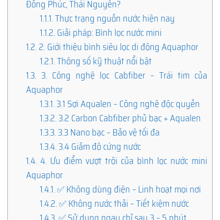
Đồng Phúc, Thái Nguyên?
1.1.1.
Thực trạng nguồn nước hiện nay
1.1.2.
Giải pháp: Bình lọc nước mini
1.2.
2. Giới thiệu bình siêu lọc di động Aquaphor
1.2.1.
Thông số kỹ thuật nổi bật
1.3.
3. Công nghệ lọc Cabfiber – Trái tim của
Aquaphor
1.3.1.
3.1 Sợi Aqualen – Công nghệ độc quyền
1.3.2.
3.2 Carbon Cabfiber phủ bạc + Aqualen
1.3.3.
3.3 Nano bạc – Bảo vệ tối đa
1.3.4.
3.4 Giảm độ cứng nước
1.4.
4. Ưu điểm vượt trội của bình lọc nước mini
Aquaphor
1.4.1.
✅ Không dùng điện – Linh hoạt mọi nơi
1.4.2.
✅ Không nước thải – Tiết kiệm nước
1.4.3.
✅ Sử dụng ngay chỉ sau 3 – 5 phút