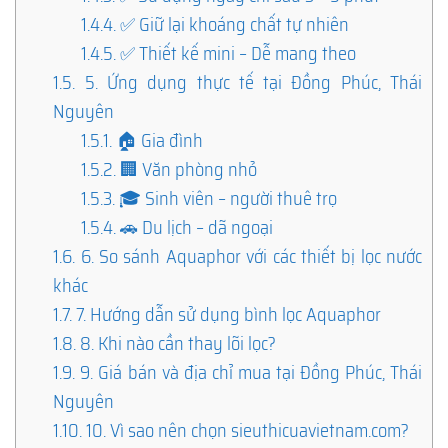
1.4.4.
✅ Giữ lại khoáng chất tự nhiên
1.4.5.
✅ Thiết kế mini – Dễ mang theo
1.5.
5. Ứng dụng thực tế tại Đồng Phúc, Thái
Nguyên
1.5.1.
🏠 Gia đình
1.5.2.
🏢 Văn phòng nhỏ
1.5.3.
🎓 Sinh viên – người thuê trọ
1.5.4.
🚗 Du lịch – dã ngoại
1.6.
6. So sánh Aquaphor với các thiết bị lọc nước
khác
1.7.
7. Hướng dẫn sử dụng bình lọc Aquaphor
1.8.
8. Khi nào cần thay lõi lọc?
1.9.
9. Giá bán và địa chỉ mua tại Đồng Phúc, Thái
Nguyên
1.10.
10. Vì sao nên chọn sieuthicuavietnam.com?