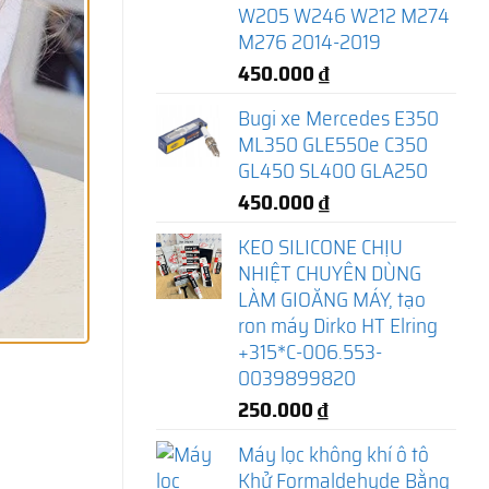
W205 W246 W212 M274
M276 2014-2019
450.000
₫
Bugi xe Mercedes E350
ML350 GLE550e C350
GL450 SL400 GLA250
450.000
₫
KEO SILICONE CHỊU
NHIỆT CHUYÊN DÙNG
LÀM GIOĂNG MÁY, tạo
ron máy Dirko HT Elring
+315*C-006.553-
0039899820
250.000
₫
Máy lọc không khí ô tô
Khử Formaldehyde Bằng