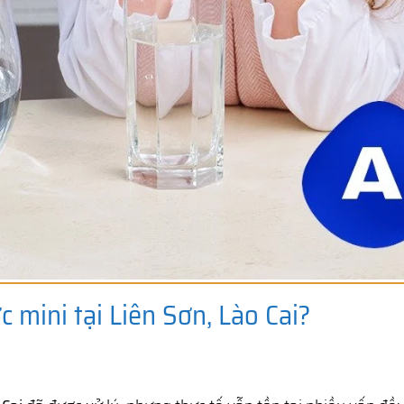
c mini tại Liên Sơn, Lào Cai?