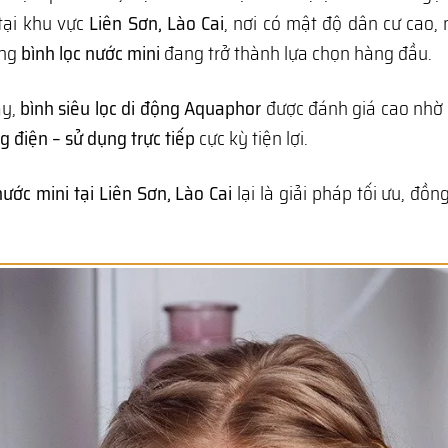
 tại khu vực
Liên Sơn, Lào Cai
, nơi có mật độ dân cư cao,
òng
bình lọc nước mini
đang trở thành lựa chọn hàng đầu.
ay,
bình siêu lọc di động Aquaphor
được đánh giá cao nhờ
 điện – sử dụng trực tiếp
cực kỳ tiện lợi.
nước mini tại Liên Sơn, Lào Cai
lại là giải pháp tối ưu, đồn