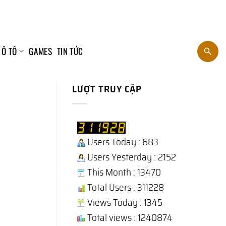
 Ô TÔ
GAMES
TIN TỨC
LƯỢT TRUY CẬP
Users Today : 683
Users Yesterday : 2152
This Month : 13470
Total Users : 311228
Views Today : 1345
Total views : 1240874