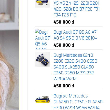
X5 X6 Z4 125i 220i 320i
420i 528i B6 B7 F20 F31
F34 F25 F10
450.000
₫
Bugi Audi Q7 Q5 A6 A7
A8 S4 S5 3.0 V6 2010+
450.000
₫
Bugi Mercedes C240
C280 C320 S400 G550
S400 SLK250 GL450
E350 R350 M271 272
W204 W212
450.000
₫
Bugi xe Mercedes
GLA250 GLC350e CLA250
E300 W213 W166 W204