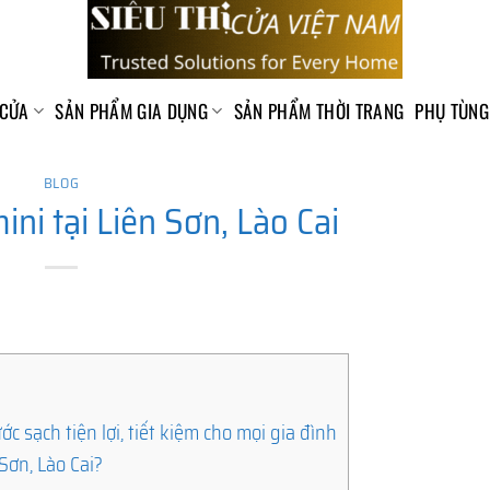
 CỬA
SẢN PHẨM GIA DỤNG
SẢN PHẨM THỜI TRANG
PHỤ TÙNG
BLOG
ini tại Liên Sơn, Lào Cai
ớc sạch tiện lợi, tiết kiệm cho mọi gia đình
 Sơn, Lào Cai?