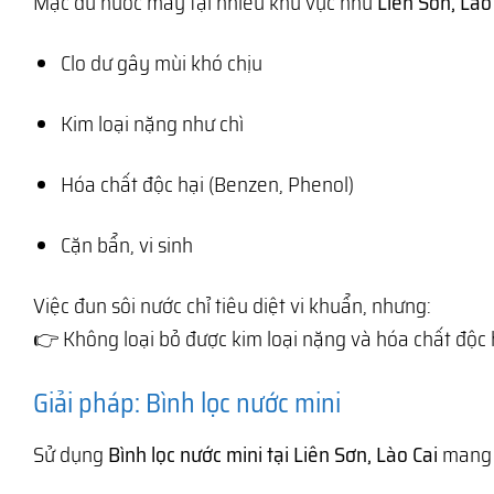
Mặc dù nước máy tại nhiều khu vực như
Liên Sơn, Lào
Clo dư gây mùi khó chịu
Kim loại nặng như chì
Hóa chất độc hại (Benzen, Phenol)
Cặn bẩn, vi sinh
Việc đun sôi nước chỉ tiêu diệt vi khuẩn, nhưng:
👉 Không loại bỏ được kim loại nặng và hóa chất độc 
Giải pháp: Bình lọc nước mini
Sử dụng
Bình lọc nước mini tại Liên Sơn, Lào Cai
mang l