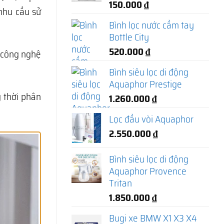
150.000
₫
 nhu cầu sử
Bình lọc nước cầm tay
Bottle City
520.000
₫
 công nghệ
Bình siêu lọc di động
Aquaphor Prestige
g thời phân
1.260.000
₫
Lọc đầu vòi Aquaphor
2.550.000
₫
Bình siêu lọc di động
Aquaphor Provence
Tritan
1.850.000
₫
Bugi xe BMW X1 X3 X4