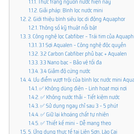
1.1.1.
Thực trạng nguồn nước hiện nay
1.1.2.
Giải pháp: Bình lọc nước mini
1.2.
2. Giới thiệu bình siêu lọc di động Aquaphor
1.2.1.
Thông số kỹ thuật nổi bật
1.3.
3. Công nghệ lọc Cabfiber – Trái tim của Aquaph
1.3.1.
3.1 Sợi Aqualen – Công nghệ độc quyền
1.3.2.
3.2 Carbon Cabfiber phủ bạc + Aqualen
1.3.3.
3.3 Nano bạc – Bảo vệ tối đa
1.3.4.
3.4 Giảm độ cứng nước
1.4.
4. Ưu điểm vượt trội của bình lọc nước mini Aq
1.4.1.
✅ Không dùng điện – Linh hoạt mọi nơi
1.4.2.
✅ Không nước thải – Tiết kiệm nước
1.4.3.
✅ Sử dụng ngay chỉ sau 3 – 5 phút
1.4.4.
✅ Giữ lại khoáng chất tự nhiên
1.4.5.
✅ Thiết kế mini – Dễ mang theo
1.5.
5. Ứng dụng thực tế tại Liên Sơn, Lào Cai