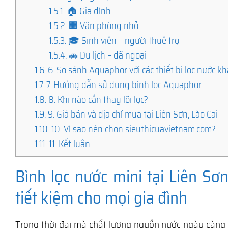
1.5.1.
🏠 Gia đình
1.5.2.
🏢 Văn phòng nhỏ
1.5.3.
🎓 Sinh viên – người thuê trọ
1.5.4.
🚗 Du lịch – dã ngoại
1.6.
6. So sánh Aquaphor với các thiết bị lọc nước kh
1.7.
7. Hướng dẫn sử dụng bình lọc Aquaphor
1.8.
8. Khi nào cần thay lõi lọc?
1.9.
9. Giá bán và địa chỉ mua tại Liên Sơn, Lào Cai
1.10.
10. Vì sao nên chọn sieuthicuavietnam.com?
1.11.
11. Kết luận
Bình lọc nước mini tại Liên Sơn
tiết kiệm cho mọi gia đình
Trong thời đại mà chất lượng nguồn nước ngày càng đ