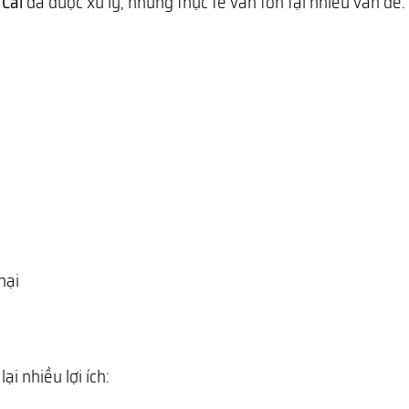
 Cai
đã được xử lý, nhưng thực tế vẫn tồn tại nhiều vấn đề:
hại
ại nhiều lợi ích: