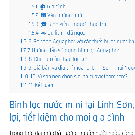
1.5.1.
🏠 Gia đình
1.5.2.
🏢 Văn phòng nhỏ
1.5.3.
🎓 Sinh viên – người thuê trọ
1.5.4.
🚗 Du lịch – dã ngoại
1.6.
6. So sánh Aquaphor với các thiết bị lọc nước kh
1.7.
7. Hướng dẫn sử dụng bình lọc Aquaphor
1.8.
8. Khi nào cần thay lõi lọc?
1.9.
9. Giá bán và địa chỉ mua tại Linh Sơn, Thái Ng
1.10.
10. Vì sao nên chọn sieuthicuavietnam.com?
1.11.
11. Kết luận
Bình lọc nước mini tại Linh Sơn
lợi, tiết kiệm cho mọi gia đình
Trong thời đại mà chất lượng nguồn nước ngày càng đ