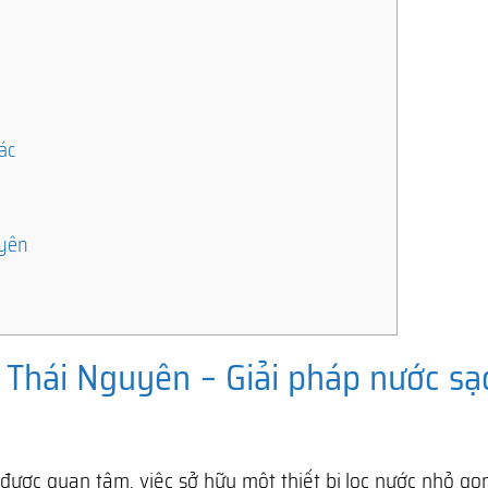
ác
uyên
, Thái Nguyên – Giải pháp nước sạ
ược quan tâm, việc sở hữu một thiết bị lọc nước nhỏ gọ