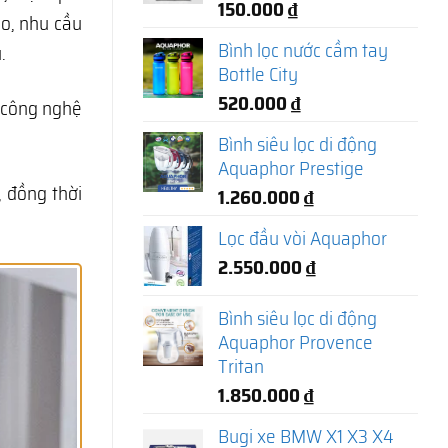
150.000
₫
ao, nhu cầu
Bình lọc nước cầm tay
.
Bottle City
520.000
₫
 công nghệ
Bình siêu lọc di động
Aquaphor Prestige
u, đồng thời
1.260.000
₫
Lọc đầu vòi Aquaphor
2.550.000
₫
Bình siêu lọc di động
Aquaphor Provence
Tritan
1.850.000
₫
Bugi xe BMW X1 X3 X4