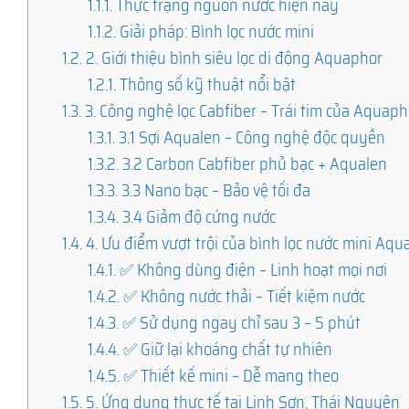
1.1.1.
Thực trạng nguồn nước hiện nay
1.1.2.
Giải pháp: Bình lọc nước mini
1.2.
2. Giới thiệu bình siêu lọc di động Aquaphor
1.2.1.
Thông số kỹ thuật nổi bật
1.3.
3. Công nghệ lọc Cabfiber – Trái tim của Aquaph
1.3.1.
3.1 Sợi Aqualen – Công nghệ độc quyền
1.3.2.
3.2 Carbon Cabfiber phủ bạc + Aqualen
1.3.3.
3.3 Nano bạc – Bảo vệ tối đa
1.3.4.
3.4 Giảm độ cứng nước
1.4.
4. Ưu điểm vượt trội của bình lọc nước mini Aq
1.4.1.
✅ Không dùng điện – Linh hoạt mọi nơi
1.4.2.
✅ Không nước thải – Tiết kiệm nước
1.4.3.
✅ Sử dụng ngay chỉ sau 3 – 5 phút
1.4.4.
✅ Giữ lại khoáng chất tự nhiên
1.4.5.
✅ Thiết kế mini – Dễ mang theo
1.5.
5. Ứng dụng thực tế tại Linh Sơn, Thái Nguyên