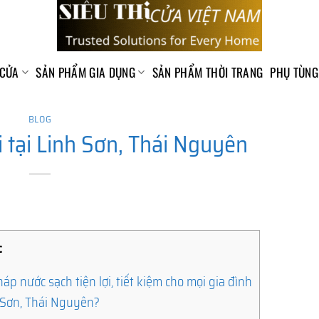
 CỬA
SẢN PHẨM GIA DỤNG
SẢN PHẨM THỜI TRANG
PHỤ TÙNG
BLOG
i tại Linh Sơn, Thái Nguyên
c
áp nước sạch tiện lợi, tiết kiệm cho mọi gia đình
h Sơn, Thái Nguyên?