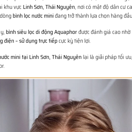
ại khu vực
Linh Sơn, Thái Nguyên
, nơi có mật độ dân cư c
c dòng
bình lọc nước mini
đang trở thành lựa chọn hàng đầu
ay,
bình siêu lọc di động Aquaphor
được đánh giá cao nhờ
 điện – sử dụng trực tiếp
cực kỳ tiện lợi.
nước mini tại Linh Sơn, Thái Nguyên
lại là giải pháp tối ư
or.