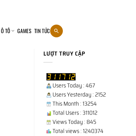
 Ô TÔ
GAMES
TIN TỨC
LƯỢT TRUY CẬP
Users Today : 467
Users Yesterday : 2152
This Month : 13254
Total Users : 311012
Views Today : 845
Total views : 1240374