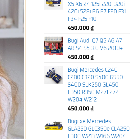
X5 X6 Z4 125i 220i 320i
420i 528i B6 B7 F20 F31
F34 F25 F10
450.000
₫
Bugi Audi Q7 Q5 A6 A7
A8 S4 S5 3.0 V6 2010+
450.000
₫
Bugi Mercedes C240
C280 C320 S400 G550
S400 SLK250 GL450
E350 R350 M271 272
W204 W212
450.000
₫
Bugi xe Mercedes
GLA250 GLC350e CLA250
E300 W213 W166 W204