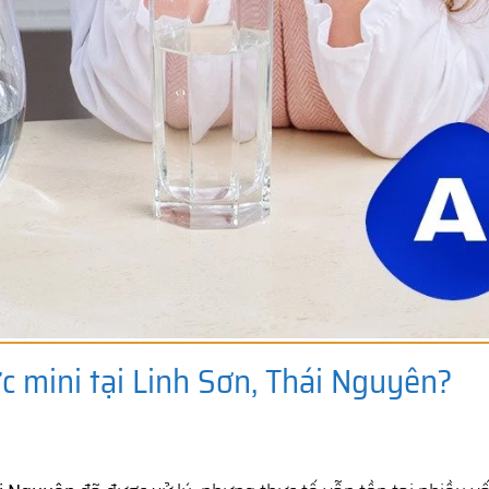
ớc mini tại Linh Sơn, Thái Nguyên?