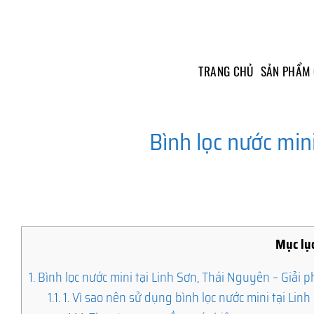
Skip
to
content
TRANG CHỦ
SẢN PHẨM
Bình lọc nước min
Mục lụ
1.
Bình lọc nước mini tại Linh Sơn, Thái Nguyên – Giải ph
1.1.
1. Vì sao nên sử dụng bình lọc nước mini tại Lin