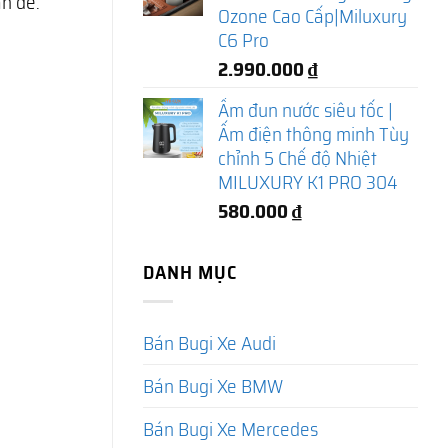
ấn đề:
Ozone Cao Cấp|Miluxury
C6 Pro
2.990.000
₫
Ấm đun nước siêu tốc |
Ấm điện thông minh Tùy
chỉnh 5 Chế độ Nhiệt
MILUXURY K1 PRO 304
580.000
₫
DANH MỤC
Bán Bugi Xe Audi
Bán Bugi Xe BMW
Bán Bugi Xe Mercedes