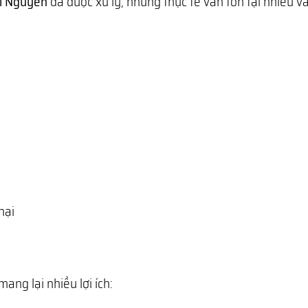
ái Nguyên
đã được xử lý, nhưng thực tế vẫn tồn tại nhiều v
hại
mang lại nhiều lợi ích: