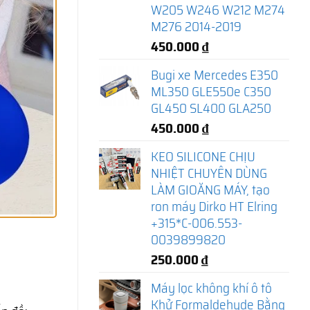
W205 W246 W212 M274
M276 2014-2019
450.000
₫
Bugi xe Mercedes E350
ML350 GLE550e C350
GL450 SL400 GLA250
450.000
₫
KEO SILICONE CHỊU
NHIỆT CHUYÊN DÙNG
LÀM GIOĂNG MÁY, tạo
ron máy Dirko HT Elring
+315*C-006.553-
0039899820
250.000
₫
Máy lọc không khí ô tô
Khử Formaldehyde Bằng