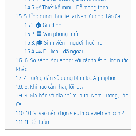
1.4.5.
✅ Thiết kế mini – Dễ mang theo
1.5.
5. Ứng dụng thực tế tại Nam Cường, Lào Cai
1.5.1.
🏠 Gia đình
1.5.2.
🏢 Văn phòng nhỏ
1.5.3.
🎓 Sinh viên – người thuê trọ
1.5.4.
🚗 Du lịch – dã ngoại
1.6.
6. So sánh Aquaphor với các thiết bị lọc nước
khác
1.7.
7. Hướng dẫn sử dụng bình lọc Aquaphor
1.8.
8. Khi nào cần thay lõi lọc?
1.9.
9. Giá bán và địa chỉ mua tại Nam Cường, Lào
Cai
1.10.
10. Vì sao nên chọn sieuthicuavietnam.com?
1.11.
11. Kết luận