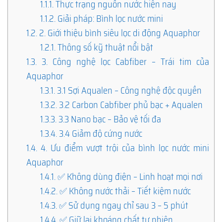
1.1.1.
Thực trạng nguồn nước hiện nay
1.1.2.
Giải pháp: Bình lọc nước mini
1.2.
2. Giới thiệu bình siêu lọc di động Aquaphor
1.2.1.
Thông số kỹ thuật nổi bật
1.3.
3. Công nghệ lọc Cabfiber – Trái tim của
Aquaphor
1.3.1.
3.1 Sợi Aqualen – Công nghệ độc quyền
1.3.2.
3.2 Carbon Cabfiber phủ bạc + Aqualen
1.3.3.
3.3 Nano bạc – Bảo vệ tối đa
1.3.4.
3.4 Giảm độ cứng nước
1.4.
4. Ưu điểm vượt trội của bình lọc nước mini
Aquaphor
1.4.1.
✅ Không dùng điện – Linh hoạt mọi nơi
1.4.2.
✅ Không nước thải – Tiết kiệm nước
1.4.3.
✅ Sử dụng ngay chỉ sau 3 – 5 phút
1.4.4.
✅ Giữ lại khoáng chất tự nhiên