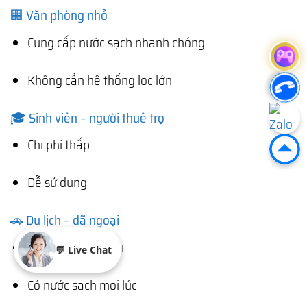
🏢 Văn phòng nhỏ
Cung cấp nước sạch nhanh chóng
Không cần hệ thống lọc lớn
🎓 Sinh viên – người thuê trọ
Chi phí thấp
Dễ sử dụng
🚗 Du lịch – dã ngoại
Mang theo tiện lợi
💬 Live Chat
Có nước sạch mọi lúc