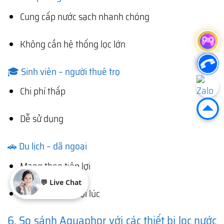
Cung cấp nước sạch nhanh chóng
Không cần hệ thống lọc lớn
🎓 Sinh viên – người thuê trọ
Chi phí thấp
Dễ sử dụng
🚗 Du lịch – dã ngoại
Mang theo tiện lợi
💬 Live Chat
Có nước sạch mọi lúc
6. So sánh Aquaphor với các thiết bị lọc nước