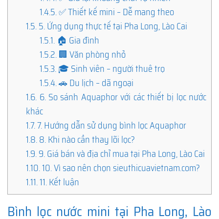
1.4.5.
✅ Thiết kế mini – Dễ mang theo
1.5.
5. Ứng dụng thực tế tại Pha Long, Lào Cai
1.5.1.
🏠 Gia đình
1.5.2.
🏢 Văn phòng nhỏ
1.5.3.
🎓 Sinh viên – người thuê trọ
1.5.4.
🚗 Du lịch – dã ngoại
1.6.
6. So sánh Aquaphor với các thiết bị lọc nước
khác
1.7.
7. Hướng dẫn sử dụng bình lọc Aquaphor
1.8.
8. Khi nào cần thay lõi lọc?
1.9.
9. Giá bán và địa chỉ mua tại Pha Long, Lào Cai
1.10.
10. Vì sao nên chọn sieuthicuavietnam.com?
1.11.
11. Kết luận
Bình lọc nước mini tại Pha Long, Lào