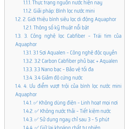
1.1.1.
Thực trạng nguồn nước hiện nay
1.1.2.
Giải pháp: Bình lọc nước mini
1.2.
2. Giới thiệu bình siêu lọc di động Aquaphor
1.2.1.
Thông số kỹ thuật nổi bật
1.3.
3. Công nghệ lọc Cabfiber – Trái tim của
Aquaphor
1.3.1.
3.1 Sợi Aqualen – Công nghệ độc quyền
1.3.2.
3.2 Carbon Cabfiber phủ bạc + Aqualen
1.3.3.
3.3 Nano bạc – Bảo vệ tối đa
1.3.4.
3.4 Giảm độ cứng nước
1.4.
4. Ưu điểm vượt trội của bình lọc nước mini
Aquaphor
1.4.1.
✅ Không dùng điện – Linh hoạt mọi nơi
1.4.2.
✅ Không nước thải – Tiết kiệm nước
1.4.3.
✅ Sử dụng ngay chỉ sau 3 – 5 phút
1.4.4.
✅ Giữ lại khoáng chất tự nhiên