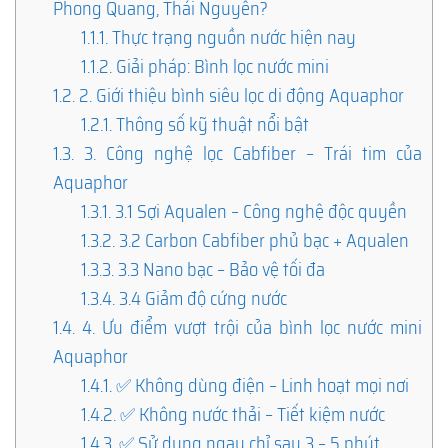
Phong Quang, Thái Nguyên?
1.1.1.
Thực trạng nguồn nước hiện nay
1.1.2.
Giải pháp: Bình lọc nước mini
1.2.
2. Giới thiệu bình siêu lọc di động Aquaphor
1.2.1.
Thông số kỹ thuật nổi bật
1.3.
3. Công nghệ lọc Cabfiber – Trái tim của
Aquaphor
1.3.1.
3.1 Sợi Aqualen – Công nghệ độc quyền
1.3.2.
3.2 Carbon Cabfiber phủ bạc + Aqualen
1.3.3.
3.3 Nano bạc – Bảo vệ tối đa
1.3.4.
3.4 Giảm độ cứng nước
1.4.
4. Ưu điểm vượt trội của bình lọc nước mini
Aquaphor
1.4.1.
✅ Không dùng điện – Linh hoạt mọi nơi
1.4.2.
✅ Không nước thải – Tiết kiệm nước
1.4.3.
✅ Sử dụng ngay chỉ sau 3 – 5 phút