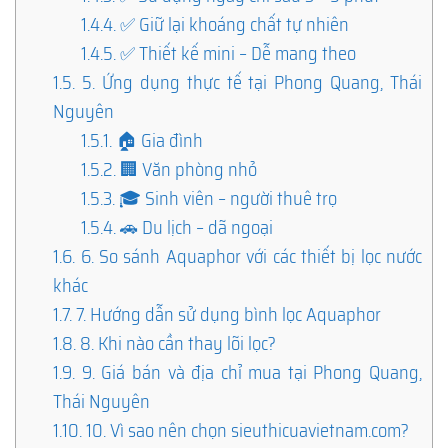
1.4.4.
✅ Giữ lại khoáng chất tự nhiên
1.4.5.
✅ Thiết kế mini – Dễ mang theo
1.5.
5. Ứng dụng thực tế tại Phong Quang, Thái
Nguyên
1.5.1.
🏠 Gia đình
1.5.2.
🏢 Văn phòng nhỏ
1.5.3.
🎓 Sinh viên – người thuê trọ
1.5.4.
🚗 Du lịch – dã ngoại
1.6.
6. So sánh Aquaphor với các thiết bị lọc nước
khác
1.7.
7. Hướng dẫn sử dụng bình lọc Aquaphor
1.8.
8. Khi nào cần thay lõi lọc?
1.9.
9. Giá bán và địa chỉ mua tại Phong Quang,
Thái Nguyên
1.10.
10. Vì sao nên chọn sieuthicuavietnam.com?