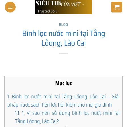
Skip
to
content
BLOG
Bình lọc nước mini tại Tằng
Lỏong, Lào Cai
Mục lục
1.
Bình lọc nước mini tại Tằng Lỏong, Lào Cai – Giải
pháp nước sạch tiện lợi, tiết kiệm cho mọi gia đình
1.1.
1. Vì sao nên sử dụng bình lọc nước mini tại
Tằng Lỏong, Lào Cai?