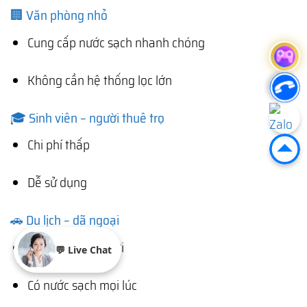
🏢 Văn phòng nhỏ
Cung cấp nước sạch nhanh chóng
Không cần hệ thống lọc lớn
🎓 Sinh viên – người thuê trọ
Chi phí thấp
Dễ sử dụng
🚗 Du lịch – dã ngoại
Mang theo tiện lợi
💬 Live Chat
Có nước sạch mọi lúc