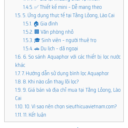
1.4.5.
✅ Thiết kế mini – Dễ mang theo
1.5.
5. Ứng dụng thực tế tại Tằng Lỏong, Lào Cai
1.5.1.
🏠 Gia đình
1.5.2.
🏢 Văn phòng nhỏ
1.5.3.
🎓 Sinh viên – người thuê trọ
1.5.4.
🚗 Du lịch – dã ngoại
1.6.
6. So sánh Aquaphor với các thiết bị lọc nước
khác
1.7.
7. Hướng dẫn sử dụng bình lọc Aquaphor
1.8.
8. Khi nào cần thay lõi lọc?
1.9.
9. Giá bán và địa chỉ mua tại Tằng Lỏong, Lào
Cai
1.10.
10. Vì sao nên chọn sieuthicuavietnam.com?
1.11.
11. Kết luận