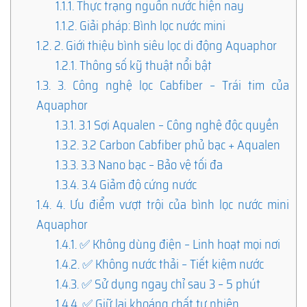
1.1.1.
Thực trạng nguồn nước hiện nay
1.1.2.
Giải pháp: Bình lọc nước mini
1.2.
2. Giới thiệu bình siêu lọc di động Aquaphor
1.2.1.
Thông số kỹ thuật nổi bật
1.3.
3. Công nghệ lọc Cabfiber – Trái tim của
Aquaphor
1.3.1.
3.1 Sợi Aqualen – Công nghệ độc quyền
1.3.2.
3.2 Carbon Cabfiber phủ bạc + Aqualen
1.3.3.
3.3 Nano bạc – Bảo vệ tối đa
1.3.4.
3.4 Giảm độ cứng nước
1.4.
4. Ưu điểm vượt trội của bình lọc nước mini
Aquaphor
1.4.1.
✅ Không dùng điện – Linh hoạt mọi nơi
1.4.2.
✅ Không nước thải – Tiết kiệm nước
1.4.3.
✅ Sử dụng ngay chỉ sau 3 – 5 phút
1.4.4.
✅ Giữ lại khoáng chất tự nhiên