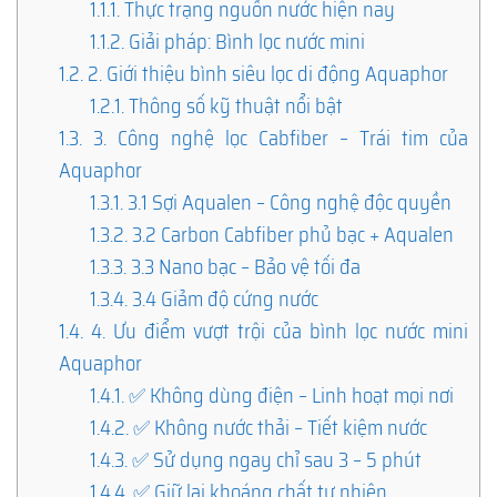
1.1.1.
Thực trạng nguồn nước hiện nay
1.1.2.
Giải pháp: Bình lọc nước mini
1.2.
2. Giới thiệu bình siêu lọc di động Aquaphor
1.2.1.
Thông số kỹ thuật nổi bật
1.3.
3. Công nghệ lọc Cabfiber – Trái tim của
Aquaphor
1.3.1.
3.1 Sợi Aqualen – Công nghệ độc quyền
1.3.2.
3.2 Carbon Cabfiber phủ bạc + Aqualen
1.3.3.
3.3 Nano bạc – Bảo vệ tối đa
1.3.4.
3.4 Giảm độ cứng nước
1.4.
4. Ưu điểm vượt trội của bình lọc nước mini
Aquaphor
1.4.1.
✅ Không dùng điện – Linh hoạt mọi nơi
1.4.2.
✅ Không nước thải – Tiết kiệm nước
1.4.3.
✅ Sử dụng ngay chỉ sau 3 – 5 phút
1.4.4.
✅ Giữ lại khoáng chất tự nhiên