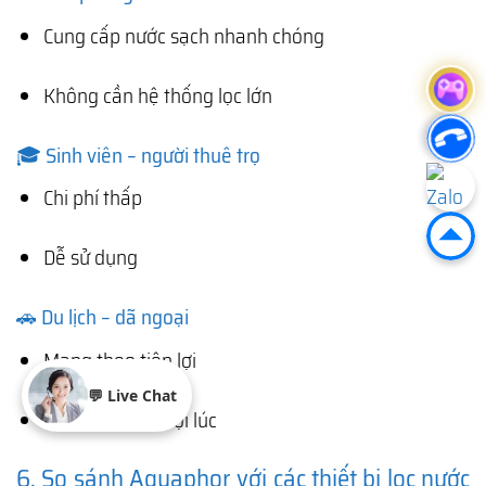
Cung cấp nước sạch nhanh chóng
Không cần hệ thống lọc lớn
🎓 Sinh viên – người thuê trọ
Chi phí thấp
Dễ sử dụng
🚗 Du lịch – dã ngoại
Mang theo tiện lợi
💬 Live Chat
Có nước sạch mọi lúc
6. So sánh Aquaphor với các thiết bị lọc nước