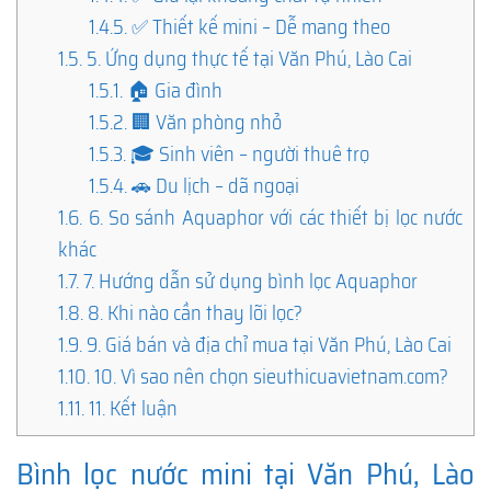
1.4.5.
✅ Thiết kế mini – Dễ mang theo
1.5.
5. Ứng dụng thực tế tại Văn Phú, Lào Cai
1.5.1.
🏠 Gia đình
1.5.2.
🏢 Văn phòng nhỏ
1.5.3.
🎓 Sinh viên – người thuê trọ
1.5.4.
🚗 Du lịch – dã ngoại
1.6.
6. So sánh Aquaphor với các thiết bị lọc nước
khác
1.7.
7. Hướng dẫn sử dụng bình lọc Aquaphor
1.8.
8. Khi nào cần thay lõi lọc?
1.9.
9. Giá bán và địa chỉ mua tại Văn Phú, Lào Cai
1.10.
10. Vì sao nên chọn sieuthicuavietnam.com?
1.11.
11. Kết luận
Bình lọc nước mini tại Văn Phú, Lào