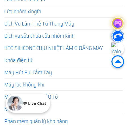
Cửa nhôm xingfa
Dịch Vụ Làm Thẻ Từ Thang Máy
Dịch vụ sửa chữa cửa nhôm kính
KEO SILICONE CHỊU NHIỆT LÀM GIOĂNG MÁY
Khóa điện tử
Máy Hút Bụi Cầm Tay
Máy lọc không khí
Máy Lọc Không Khí Ô Tô
💬 Live Chat
Máy sưởi mini
Phần mềm quản lý kho hàng