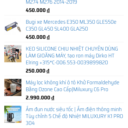
M274 M276 2014-2019
450.000
₫
Bugi xe Mercedes E350 ML350 GLE550e
C350 GL450 SL400 GLA250
450.000
₫
KEO SILICONE CHỊU NHIỆT CHUYÊN DÙNG
LÀM GIOĂNG MÁY, tạo ron máy Dirko HT
Elring +315*C-006.553-0039899820
250.000
₫
Máy lọc không khí ô tô Khử Formaldehyde
Bằng Ozone Cao Cấp|Miluxury C6 Pro
2.990.000
₫
Ấm đun nước siêu tốc | Ấm điện thông minh
Tùy chỉnh 5 Chế độ Nhiệt MILUXURY K1 PRO
304