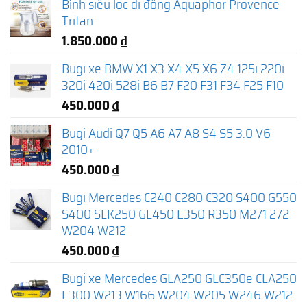
Bình siêu lọc di động Aquaphor Provence
Tritan
1.850.000
₫
Bugi xe BMW X1 X3 X4 X5 X6 Z4 125i 220i
320i 420i 528i B6 B7 F20 F31 F34 F25 F10
450.000
₫
Bugi Audi Q7 Q5 A6 A7 A8 S4 S5 3.0 V6
2010+
450.000
₫
Bugi Mercedes C240 C280 C320 S400 G550
S400 SLK250 GL450 E350 R350 M271 272
W204 W212
450.000
₫
Bugi xe Mercedes GLA250 GLC350e CLA250
E300 W213 W166 W204 W205 W246 W212