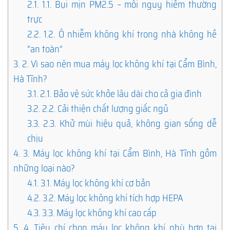
2.1.
1.1. Bụi mịn PM2.5 – mối nguy hiểm thường
trực
2.2.
1.2. Ô nhiễm không khí trong nhà không hề
“an toàn”
3.
2. Vì sao nên mua máy lọc không khí tại Cẩm Bình,
Hà Tĩnh?
3.1.
2.1. Bảo vệ sức khỏe lâu dài cho cả gia đình
3.2.
2.2. Cải thiện chất lượng giấc ngủ
3.3.
2.3. Khử mùi hiệu quả, không gian sống dễ
chịu
4.
3. Máy lọc không khí tại Cẩm Bình, Hà Tĩnh gồm
những loại nào?
4.1.
3.1. Máy lọc không khí cơ bản
4.2.
3.2. Máy lọc không khí tích hợp HEPA
4.3.
3.3. Máy lọc không khí cao cấp
5.
4. Tiêu chí chọn máy lọc không khí phù hợp tại