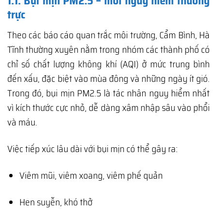
1.1. Bụi mịn PM2.5 – mối nguy hiểm thường
trực
Theo các báo cáo quan trắc môi trường, Cẩm Bình, Hà
Tĩnh thường xuyên nằm trong nhóm các thành phố có
chỉ số chất lượng không khí (AQI) ở mức trung bình
đến xấu, đặc biệt vào mùa đông và những ngày ít gió.
Trong đó, bụi mịn PM2.5 là tác nhân nguy hiểm nhất
vì kích thước cực nhỏ, dễ dàng xâm nhập sâu vào phổi
và máu.
Việc tiếp xúc lâu dài với bụi mịn có thể gây ra:
Viêm mũi, viêm xoang, viêm phế quản
Hen suyễn, khó thở