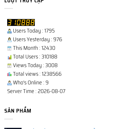
LƯỢT TRUY CẬP
Users Today : 1795
Users Yesterday : 976
This Month : 12430
Total Users : 310188
Views Today : 3008
Total views : 1238566
Who's Online : 9
Server Time : 2026-08-07
SẢN PHẨM