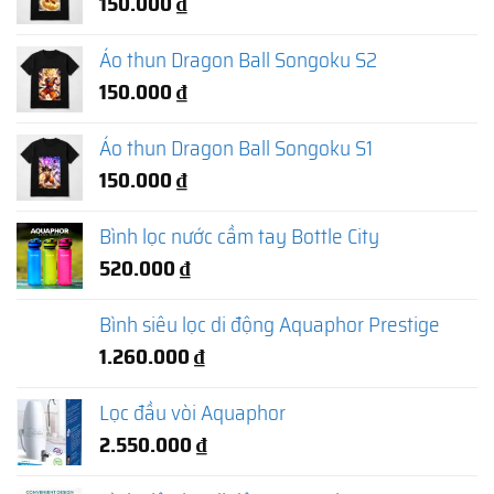
150.000
₫
Áo thun Dragon Ball Songoku S2
150.000
₫
Áo thun Dragon Ball Songoku S1
150.000
₫
Bình lọc nước cầm tay Bottle City
520.000
₫
Bình siêu lọc di động Aquaphor Prestige
1.260.000
₫
Lọc đầu vòi Aquaphor
2.550.000
₫