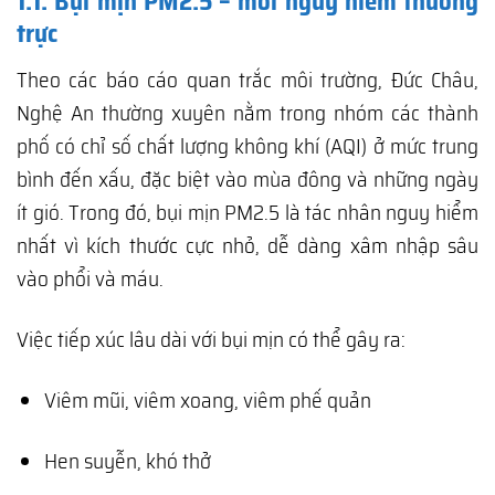
1.1. Bụi mịn PM2.5 – mối nguy hiểm thường
trực
Theo các báo cáo quan trắc môi trường, Đức Châu,
Nghệ An thường xuyên nằm trong nhóm các thành
phố có chỉ số chất lượng không khí (AQI) ở mức trung
bình đến xấu, đặc biệt vào mùa đông và những ngày
ít gió. Trong đó, bụi mịn PM2.5 là tác nhân nguy hiểm
nhất vì kích thước cực nhỏ, dễ dàng xâm nhập sâu
vào phổi và máu.
Việc tiếp xúc lâu dài với bụi mịn có thể gây ra:
Viêm mũi, viêm xoang, viêm phế quản
Hen suyễn, khó thở