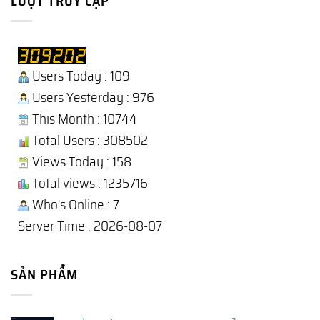
LƯỢT TRUY CẬP
Users Today : 109
Users Yesterday : 976
This Month : 10744
Total Users : 308502
Views Today : 158
Total views : 1235716
Who's Online : 7
Server Time : 2026-08-07
SẢN PHẨM