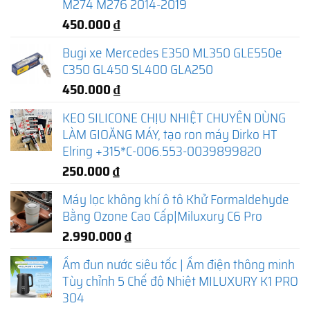
M274 M276 2014-2019
450.000
₫
Bugi xe Mercedes E350 ML350 GLE550e
C350 GL450 SL400 GLA250
450.000
₫
KEO SILICONE CHỊU NHIỆT CHUYÊN DÙNG
LÀM GIOĂNG MÁY, tạo ron máy Dirko HT
Elring +315*C-006.553-0039899820
250.000
₫
Máy lọc không khí ô tô Khử Formaldehyde
Bằng Ozone Cao Cấp|Miluxury C6 Pro
2.990.000
₫
Ấm đun nước siêu tốc | Ấm điện thông minh
Tùy chỉnh 5 Chế độ Nhiệt MILUXURY K1 PRO
304