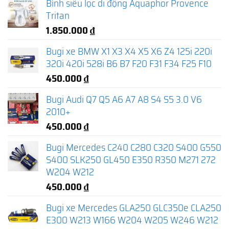
Bình siêu lọc di động Aquaphor Provence
Tritan
1.850.000
₫
Bugi xe BMW X1 X3 X4 X5 X6 Z4 125i 220i
320i 420i 528i B6 B7 F20 F31 F34 F25 F10
450.000
₫
Bugi Audi Q7 Q5 A6 A7 A8 S4 S5 3.0 V6
2010+
450.000
₫
Bugi Mercedes C240 C280 C320 S400 G550
S400 SLK250 GL450 E350 R350 M271 272
W204 W212
450.000
₫
Bugi xe Mercedes GLA250 GLC350e CLA250
E300 W213 W166 W204 W205 W246 W212