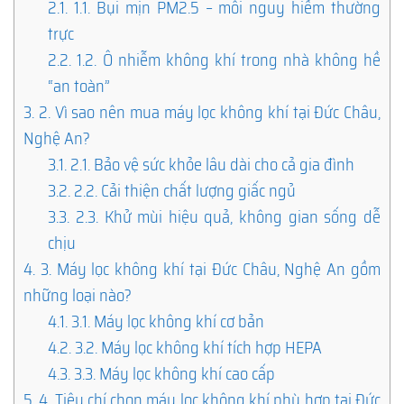
2.1.
1.1. Bụi mịn PM2.5 – mối nguy hiểm thường
trực
2.2.
1.2. Ô nhiễm không khí trong nhà không hề
“an toàn”
3.
2. Vì sao nên mua máy lọc không khí tại Đức Châu,
Nghệ An?
3.1.
2.1. Bảo vệ sức khỏe lâu dài cho cả gia đình
3.2.
2.2. Cải thiện chất lượng giấc ngủ
3.3.
2.3. Khử mùi hiệu quả, không gian sống dễ
chịu
4.
3. Máy lọc không khí tại Đức Châu, Nghệ An gồm
những loại nào?
4.1.
3.1. Máy lọc không khí cơ bản
4.2.
3.2. Máy lọc không khí tích hợp HEPA
4.3.
3.3. Máy lọc không khí cao cấp
5.
4. Tiêu chí chọn máy lọc không khí phù hợp tại Đức