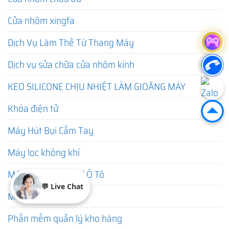
Cửa nhôm xingfa
Dịch Vụ Làm Thẻ Từ Thang Máy
Dịch vụ sửa chữa cửa nhôm kính
KEO SILICONE CHỊU NHIỆT LÀM GIOĂNG MÁY
Khóa điện tử
Máy Hút Bụi Cầm Tay
Máy lọc không khí
Máy Lọc Không Khí Ô Tô
💬 Live Chat
Máy sưởi mini
Phần mềm quản lý kho hàng