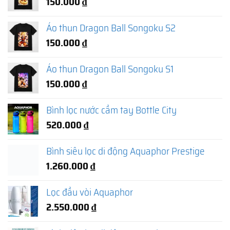
150.000
₫
Áo thun Dragon Ball Songoku S2
150.000
₫
Áo thun Dragon Ball Songoku S1
150.000
₫
Bình lọc nước cầm tay Bottle City
520.000
₫
Bình siêu lọc di động Aquaphor Prestige
1.260.000
₫
Lọc đầu vòi Aquaphor
2.550.000
₫