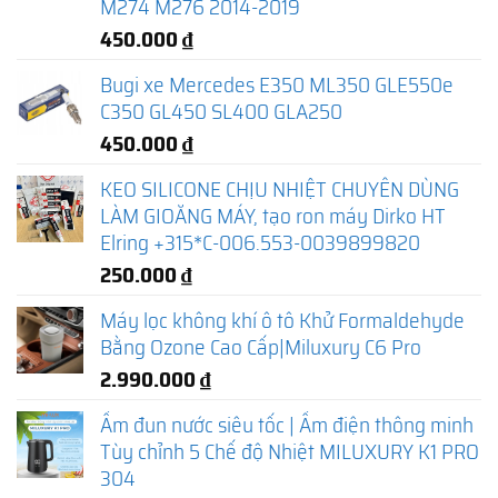
M274 M276 2014-2019
450.000
₫
Bugi xe Mercedes E350 ML350 GLE550e
C350 GL450 SL400 GLA250
450.000
₫
KEO SILICONE CHỊU NHIỆT CHUYÊN DÙNG
LÀM GIOĂNG MÁY, tạo ron máy Dirko HT
Elring +315*C-006.553-0039899820
250.000
₫
Máy lọc không khí ô tô Khử Formaldehyde
Bằng Ozone Cao Cấp|Miluxury C6 Pro
2.990.000
₫
Ấm đun nước siêu tốc | Ấm điện thông minh
Tùy chỉnh 5 Chế độ Nhiệt MILUXURY K1 PRO
304