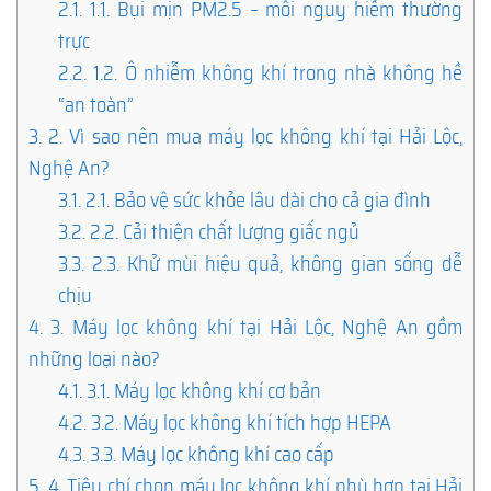
2.1.
1.1. Bụi mịn PM2.5 – mối nguy hiểm thường
trực
2.2.
1.2. Ô nhiễm không khí trong nhà không hề
“an toàn”
3.
2. Vì sao nên mua máy lọc không khí tại Hải Lộc,
Nghệ An?
3.1.
2.1. Bảo vệ sức khỏe lâu dài cho cả gia đình
3.2.
2.2. Cải thiện chất lượng giấc ngủ
3.3.
2.3. Khử mùi hiệu quả, không gian sống dễ
chịu
4.
3. Máy lọc không khí tại Hải Lộc, Nghệ An gồm
những loại nào?
4.1.
3.1. Máy lọc không khí cơ bản
4.2.
3.2. Máy lọc không khí tích hợp HEPA
4.3.
3.3. Máy lọc không khí cao cấp
5.
4. Tiêu chí chọn máy lọc không khí phù hợp tại Hải