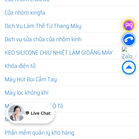
Cửa nhôm xingfa
Dịch Vụ Làm Thẻ Từ Thang Máy
Dịch vụ sửa chữa cửa nhôm kính
KEO SILICONE CHỊU NHIỆT LÀM GIOĂNG MÁY
Khóa điện tử
Máy Hút Bụi Cầm Tay
Máy lọc không khí
Máy Lọc Không Khí Ô Tô
💬 Live Chat
Máy sưởi mini
Phần mềm quản lý kho hàng