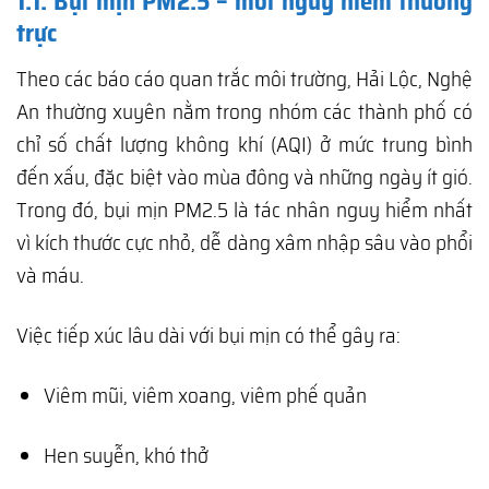
1.1. Bụi mịn PM2.5 – mối nguy hiểm thường
trực
Theo các báo cáo quan trắc môi trường, Hải Lộc, Nghệ
An thường xuyên nằm trong nhóm các thành phố có
chỉ số chất lượng không khí (AQI) ở mức trung bình
đến xấu, đặc biệt vào mùa đông và những ngày ít gió.
Trong đó, bụi mịn PM2.5 là tác nhân nguy hiểm nhất
vì kích thước cực nhỏ, dễ dàng xâm nhập sâu vào phổi
và máu.
Việc tiếp xúc lâu dài với bụi mịn có thể gây ra:
Viêm mũi, viêm xoang, viêm phế quản
Hen suyễn, khó thở