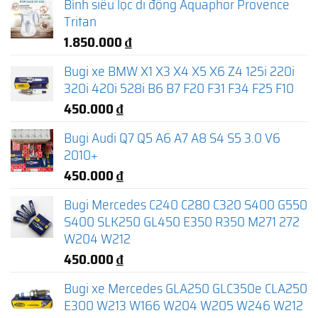
Bình siêu lọc di động Aquaphor Provence
Tritan
1.850.000
₫
Bugi xe BMW X1 X3 X4 X5 X6 Z4 125i 220i
320i 420i 528i B6 B7 F20 F31 F34 F25 F10
450.000
₫
Bugi Audi Q7 Q5 A6 A7 A8 S4 S5 3.0 V6
2010+
450.000
₫
Bugi Mercedes C240 C280 C320 S400 G550
S400 SLK250 GL450 E350 R350 M271 272
W204 W212
450.000
₫
Bugi xe Mercedes GLA250 GLC350e CLA250
E300 W213 W166 W204 W205 W246 W212