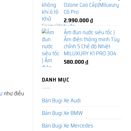
Ozone Cao Cấp|Miluxury
C6 Pro
2.990.000
₫
Ấm đun nước siêu tốc |
Ấm điện thông minh Tùy
chỉnh 5 Chế độ Nhiệt
MILUXURY K1 PRO 304
580.000
₫
DANH MỤC
ự
như điều
Bán Bugi Xe Audi
Bán Bugi Xe BMW
Bán Bugi Xe Mercedes