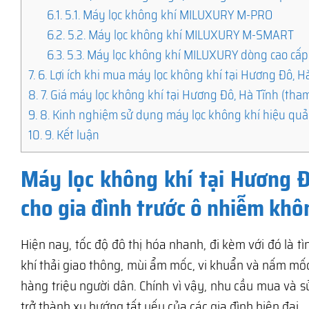
6.1.
5.1. Máy lọc không khí MILUXURY M-PRO
6.2.
5.2. Máy lọc không khí MILUXURY M-SMART
6.3.
5.3. Máy lọc không khí MILUXURY dòng cao cấp
7.
6. Lợi ích khi mua máy lọc không khí tại Hương Đô, H
8.
7. Giá máy lọc không khí tại Hương Đô, Hà Tĩnh (tha
9.
8. Kinh nghiệm sử dụng máy lọc không khí hiệu quả
10.
9. Kết luận
Máy lọc không khí tại Hương Đ
cho gia đình trước ô nhiễm khô
Hiện nay, tốc độ đô thị hóa nhanh, đi kèm với đó là 
khí thải giao thông, mùi ẩm mốc, vi khuẩn và nấm m
hàng triệu người dân. Chính vì vậy, nhu cầu mua và 
trở thành xu hướng tất yếu của các gia đình hiện đại.