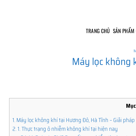
Skip
to
content
TRANG CHỦ
SẢN PHẨM
M
Máy lọc không k
Mục
1.
Máy lọc không khí tại Hương Đô, Hà Tĩnh – Giải pháp
2.
1. Thực trạng ô nhiễm không khí tại hiện nay