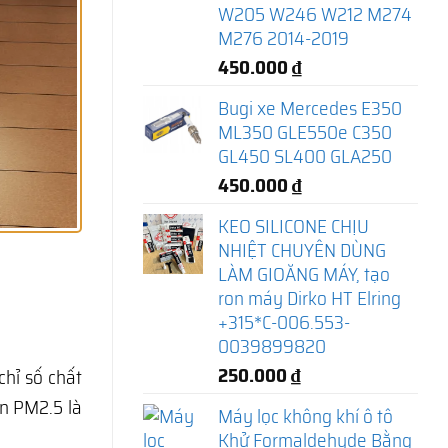
W205 W246 W212 M274
M276 2014-2019
450.000
₫
Bugi xe Mercedes E350
ML350 GLE550e C350
GL450 SL400 GLA250
450.000
₫
KEO SILICONE CHỊU
NHIỆT CHUYÊN DÙNG
LÀM GIOĂNG MÁY, tạo
ron máy Dirko HT Elring
+315*C-006.553-
0039899820
250.000
₫
hỉ số chất
ịn PM2.5 là
Máy lọc không khí ô tô
Khử Formaldehyde Bằng