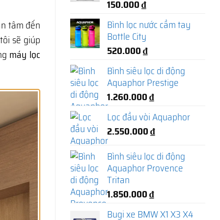
150.000
₫
Bình lọc nước cầm tay
an tâm đến
Bottle City
tôi sẽ giúp
520.000
₫
òng
máy lọc
Bình siêu lọc di động
Aquaphor Prestige
1.260.000
₫
Lọc đầu vòi Aquaphor
2.550.000
₫
Bình siêu lọc di động
Aquaphor Provence
Tritan
1.850.000
₫
Bugi xe BMW X1 X3 X4