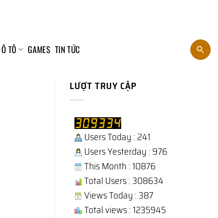
 Ô TÔ
GAMES
TIN TỨC
LƯỢT TRUY CẬP
Users Today : 241
Users Yesterday : 976
This Month : 10876
Total Users : 308634
Views Today : 387
Total views : 1235945