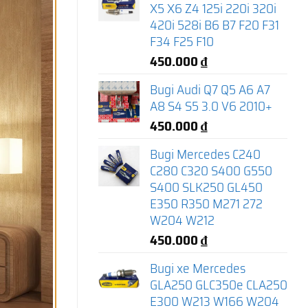
X5 X6 Z4 125i 220i 320i
420i 528i B6 B7 F20 F31
F34 F25 F10
450.000
₫
Bugi Audi Q7 Q5 A6 A7
A8 S4 S5 3.0 V6 2010+
450.000
₫
Bugi Mercedes C240
C280 C320 S400 G550
S400 SLK250 GL450
E350 R350 M271 272
W204 W212
450.000
₫
Bugi xe Mercedes
GLA250 GLC350e CLA250
E300 W213 W166 W204