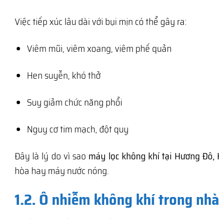
Việc tiếp xúc lâu dài với bụi mịn có thể gây ra:
Viêm mũi, viêm xoang, viêm phế quản
Hen suyễn, khó thở
Suy giảm chức năng phổi
Nguy cơ tim mạch, đột quỵ
Đây là lý do vì sao
máy lọc không khí tại Hương Đô, 
hòa hay máy nước nóng.
1.2. Ô nhiễm không khí trong nh