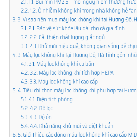
2.1.
1.1. Bụi mịn PM2.5 – mối nguy hiểm thường trực
2.2.
1.2. Ô nhiễm không khí trong nhà không hề “an
3.
2. Vì sao nên mua máy lọc không khí tại Hương Đô, 
3.1.
2.1. Bảo vệ sức khỏe lâu dài cho cả gia đình
3.2.
2.2. Cải thiện chất lượng giấc ngủ
3.3.
2.3. Khử mùi hiệu quả, không gian sống dễ chị
4.
3. Máy lọc không khí tại Hương Đô, Hà Tĩnh gồm nhữ
4.1.
3.1. Máy lọc không khí cơ bản
4.2.
3.2. Máy lọc không khí tích hợp HEPA
4.3.
3.3. Máy lọc không khí cao cấp
5.
4. Tiêu chí chọn máy lọc không khí phù hợp tại Hươn
5.1.
4.1. Diện tích phòng
5.2.
4.2. Bộ lọc
5.3.
4.3. Độ ồn
5.4.
4.4. Khả năng khử mùi và diệt khuẩn
6.
5. Giới thiệu các dòng máy lọc không khí cao cấp M