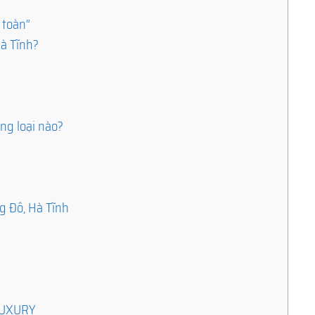
 toàn”
Hà Tĩnh?
u
ng loại nào?
g Đô, Hà Tĩnh
ILUXURY