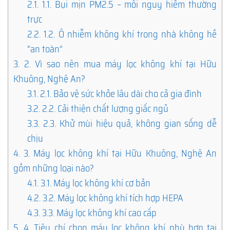
2.1.
1.1. Bụi mịn PM2.5 – mối nguy hiểm thường
trực
2.2.
1.2. Ô nhiễm không khí trong nhà không hề
“an toàn”
3.
2. Vì sao nên mua máy lọc không khí tại Hữu
Khuông, Nghệ An?
3.1.
2.1. Bảo vệ sức khỏe lâu dài cho cả gia đình
3.2.
2.2. Cải thiện chất lượng giấc ngủ
3.3.
2.3. Khử mùi hiệu quả, không gian sống dễ
chịu
4.
3. Máy lọc không khí tại Hữu Khuông, Nghệ An
gồm những loại nào?
4.1.
3.1. Máy lọc không khí cơ bản
4.2.
3.2. Máy lọc không khí tích hợp HEPA
4.3.
3.3. Máy lọc không khí cao cấp
5.
4. Tiêu chí chọn máy lọc không khí phù hợp tại