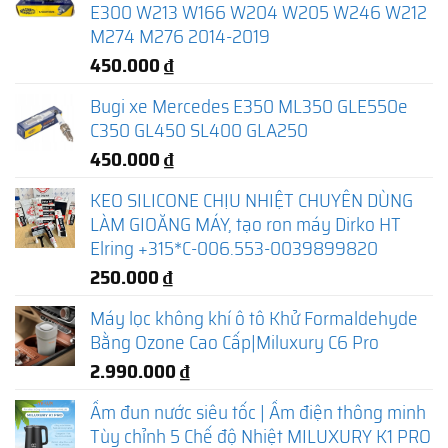
E300 W213 W166 W204 W205 W246 W212
M274 M276 2014-2019
450.000
₫
Bugi xe Mercedes E350 ML350 GLE550e
C350 GL450 SL400 GLA250
450.000
₫
KEO SILICONE CHỊU NHIỆT CHUYÊN DÙNG
LÀM GIOĂNG MÁY, tạo ron máy Dirko HT
Elring +315*C-006.553-0039899820
250.000
₫
Máy lọc không khí ô tô Khử Formaldehyde
Bằng Ozone Cao Cấp|Miluxury C6 Pro
2.990.000
₫
Ấm đun nước siêu tốc | Ấm điện thông minh
Tùy chỉnh 5 Chế độ Nhiệt MILUXURY K1 PRO