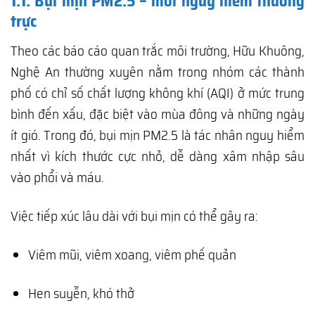
1.1. Bụi mịn PM2.5 – mối nguy hiểm thường
trực
Theo các báo cáo quan trắc môi trường, Hữu Khuông,
Nghệ An thường xuyên nằm trong nhóm các thành
phố có chỉ số chất lượng không khí (AQI) ở mức trung
bình đến xấu, đặc biệt vào mùa đông và những ngày
ít gió. Trong đó, bụi mịn PM2.5 là tác nhân nguy hiểm
nhất vì kích thước cực nhỏ, dễ dàng xâm nhập sâu
vào phổi và máu.
Việc tiếp xúc lâu dài với bụi mịn có thể gây ra:
Viêm mũi, viêm xoang, viêm phế quản
Hen suyễn, khó thở