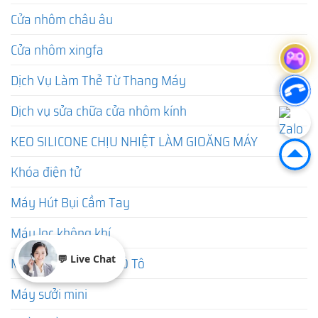
Cửa nhôm châu âu
Cửa nhôm xingfa
Dịch Vụ Làm Thẻ Từ Thang Máy
Dịch vụ sửa chữa cửa nhôm kính
KEO SILICONE CHỊU NHIỆT LÀM GIOĂNG MÁY
Khóa điện tử
Máy Hút Bụi Cầm Tay
Máy lọc không khí
💬 Live Chat
Máy Lọc Không Khí Ô Tô
Máy sưởi mini