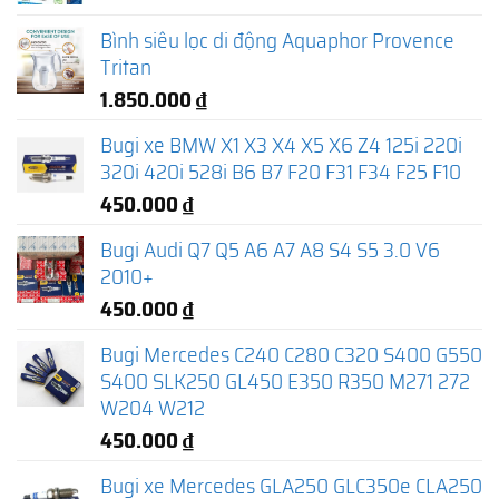
Bình siêu lọc di động Aquaphor Provence
Tritan
1.850.000
₫
Bugi xe BMW X1 X3 X4 X5 X6 Z4 125i 220i
320i 420i 528i B6 B7 F20 F31 F34 F25 F10
450.000
₫
Bugi Audi Q7 Q5 A6 A7 A8 S4 S5 3.0 V6
2010+
450.000
₫
Bugi Mercedes C240 C280 C320 S400 G550
S400 SLK250 GL450 E350 R350 M271 272
W204 W212
450.000
₫
Bugi xe Mercedes GLA250 GLC350e CLA250