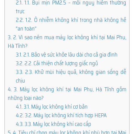
2.1.
1.1. Bụi mịn PM2.5 – mối nguy hiểm thường
trực
2.2.
1.2. Ô nhiễm không khí trong nhà không hề
“an toàn”
3.
2. Vì sao nên mua máy lọc không khí tại Mai Phụ,
Hà Tĩnh?
3.1.
2.1. Bảo vệ sức khỏe lâu dài cho cả gia đình
3.2.
2.2. Cải thiện chất lượng giấc ngủ
3.3.
2.3. Khử mùi hiệu quả, không gian sống dễ
chịu
4.
3. Máy lọc không khí tại Mai Phụ, Hà Tĩnh gồm
những loại nào?
4.1.
3.1. Máy lọc không khí cơ bản
4.2.
3.2. Máy lọc không khí tích hợp HEPA
4.3.
3.3. Máy lọc không khí cao cấp
5.
4. Tiêu chí chọn máy lọc không khí phù hợp tại Mai