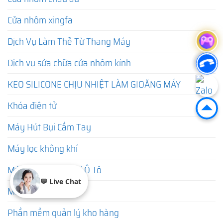
Cửa nhôm xingfa
Dịch Vụ Làm Thẻ Từ Thang Máy
Dịch vụ sửa chữa cửa nhôm kính
KEO SILICONE CHỊU NHIỆT LÀM GIOĂNG MÁY
Khóa điện tử
Máy Hút Bụi Cầm Tay
Máy lọc không khí
Máy Lọc Không Khí Ô Tô
💬 Live Chat
Máy sưởi mini
Phần mềm quản lý kho hàng