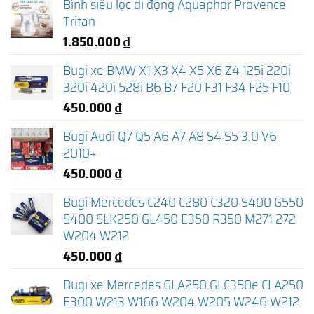
Bình siêu lọc di động Aquaphor Provence
Tritan
1.850.000
₫
Bugi xe BMW X1 X3 X4 X5 X6 Z4 125i 220i
320i 420i 528i B6 B7 F20 F31 F34 F25 F10
450.000
₫
Bugi Audi Q7 Q5 A6 A7 A8 S4 S5 3.0 V6
2010+
450.000
₫
Bugi Mercedes C240 C280 C320 S400 G550
S400 SLK250 GL450 E350 R350 M271 272
W204 W212
450.000
₫
Bugi xe Mercedes GLA250 GLC350e CLA250
E300 W213 W166 W204 W205 W246 W212