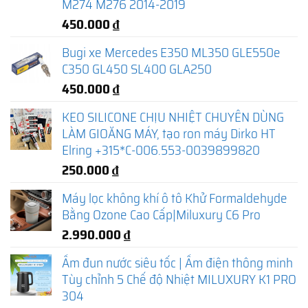
M274 M276 2014-2019
450.000
₫
Bugi xe Mercedes E350 ML350 GLE550e
C350 GL450 SL400 GLA250
450.000
₫
KEO SILICONE CHỊU NHIỆT CHUYÊN DÙNG
LÀM GIOĂNG MÁY, tạo ron máy Dirko HT
Elring +315*C-006.553-0039899820
250.000
₫
Máy lọc không khí ô tô Khử Formaldehyde
Bằng Ozone Cao Cấp|Miluxury C6 Pro
2.990.000
₫
Ấm đun nước siêu tốc | Ấm điện thông minh
Tùy chỉnh 5 Chế độ Nhiệt MILUXURY K1 PRO
304