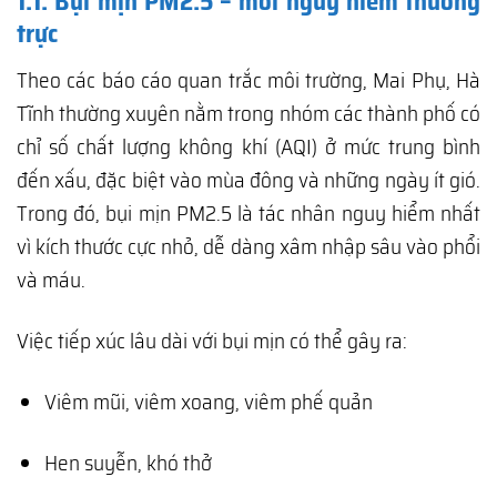
1.1. Bụi mịn PM2.5 – mối nguy hiểm thường
trực
Theo các báo cáo quan trắc môi trường, Mai Phụ, Hà
Tĩnh thường xuyên nằm trong nhóm các thành phố có
chỉ số chất lượng không khí (AQI) ở mức trung bình
đến xấu, đặc biệt vào mùa đông và những ngày ít gió.
Trong đó, bụi mịn PM2.5 là tác nhân nguy hiểm nhất
vì kích thước cực nhỏ, dễ dàng xâm nhập sâu vào phổi
và máu.
Việc tiếp xúc lâu dài với bụi mịn có thể gây ra:
Viêm mũi, viêm xoang, viêm phế quản
Hen suyễn, khó thở