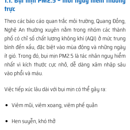
1.1. Bụi mịn PM2.5 – mối nguy hiểm thường
trực
Theo các báo cáo quan trắc môi trường, Quang Đồng,
Nghệ An thường xuyên nằm trong nhóm các thành
phố có chỉ số chất lượng không khí (AQI) ở mức trung
bình đến xấu, đặc biệt vào mùa đông và những ngày
ít gió. Trong đó, bụi mịn PM2.5 là tác nhân nguy hiểm
nhất vì kích thước cực nhỏ, dễ dàng xâm nhập sâu
vào phổi và máu.
Việc tiếp xúc lâu dài với bụi mịn có thể gây ra:
Viêm mũi, viêm xoang, viêm phế quản
Hen suyễn, khó thở