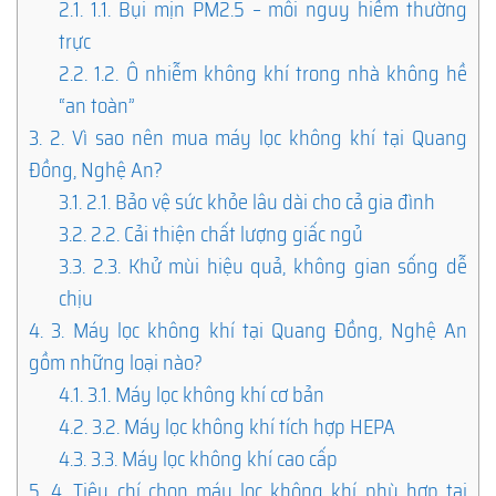
2.1.
1.1. Bụi mịn PM2.5 – mối nguy hiểm thường
trực
2.2.
1.2. Ô nhiễm không khí trong nhà không hề
“an toàn”
3.
2. Vì sao nên mua máy lọc không khí tại Quang
Đồng, Nghệ An?
3.1.
2.1. Bảo vệ sức khỏe lâu dài cho cả gia đình
3.2.
2.2. Cải thiện chất lượng giấc ngủ
3.3.
2.3. Khử mùi hiệu quả, không gian sống dễ
chịu
4.
3. Máy lọc không khí tại Quang Đồng, Nghệ An
gồm những loại nào?
4.1.
3.1. Máy lọc không khí cơ bản
4.2.
3.2. Máy lọc không khí tích hợp HEPA
4.3.
3.3. Máy lọc không khí cao cấp
5.
4. Tiêu chí chọn máy lọc không khí phù hợp tại