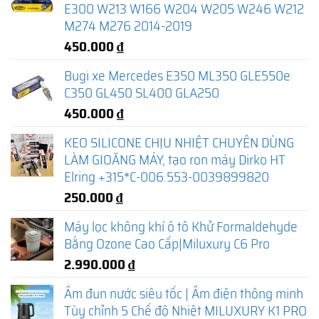
E300 W213 W166 W204 W205 W246 W212
M274 M276 2014-2019
450.000
₫
Bugi xe Mercedes E350 ML350 GLE550e
C350 GL450 SL400 GLA250
450.000
₫
KEO SILICONE CHỊU NHIỆT CHUYÊN DÙNG
LÀM GIOĂNG MÁY, tạo ron máy Dirko HT
Elring +315*C-006.553-0039899820
250.000
₫
Máy lọc không khí ô tô Khử Formaldehyde
Bằng Ozone Cao Cấp|Miluxury C6 Pro
2.990.000
₫
Ấm đun nước siêu tốc | Ấm điện thông minh
Tùy chỉnh 5 Chế độ Nhiệt MILUXURY K1 PRO