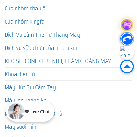
Cửa nhôm châu âu
Cửa nhôm xingfa
Dịch Vụ Làm Thẻ Từ Thang Máy
Dịch vụ sửa chữa cửa nhôm kính
KEO SILICONE CHỊU NHIỆT LÀM GIOĂNG MÁY
Khóa điện tử
Máy Hút Bụi Cầm Tay
Máy lọc không khí
💬 Live Chat
Máy Lọc Không Khí Ô Tô
Máy sưởi mini