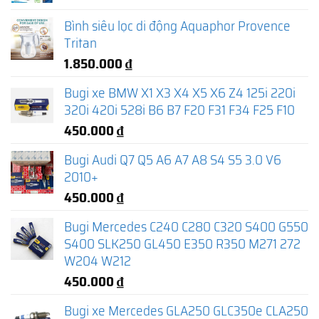
Bình siêu lọc di động Aquaphor Provence
Tritan
1.850.000
₫
Bugi xe BMW X1 X3 X4 X5 X6 Z4 125i 220i
320i 420i 528i B6 B7 F20 F31 F34 F25 F10
450.000
₫
Bugi Audi Q7 Q5 A6 A7 A8 S4 S5 3.0 V6
2010+
450.000
₫
Bugi Mercedes C240 C280 C320 S400 G550
S400 SLK250 GL450 E350 R350 M271 272
W204 W212
450.000
₫
Bugi xe Mercedes GLA250 GLC350e CLA250