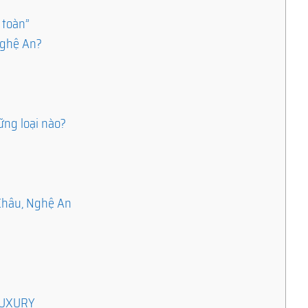
 toàn”
Nghệ An?
u
ững loại nào?
 Châu, Nghệ An
ILUXURY