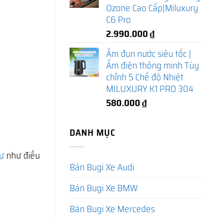
Ozone Cao Cấp|Miluxury
C6 Pro
2.990.000
₫
Ấm đun nước siêu tốc |
Ấm điện thông minh Tùy
chỉnh 5 Chế độ Nhiệt
MILUXURY K1 PRO 304
580.000
₫
DANH MỤC
ự
như điều
Bán Bugi Xe Audi
Bán Bugi Xe BMW
Bán Bugi Xe Mercedes