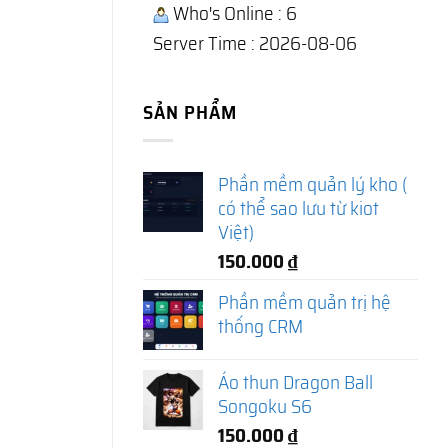
Who's Online : 6
Server Time : 2026-08-06
SẢN PHẨM
Phần mềm quản lý kho (
có thể sao lưu từ kiot
Việt)
150.000
₫
Phần mềm quản trị hệ
thống CRM
Áo thun Dragon Ball
Songoku S6
150.000
₫