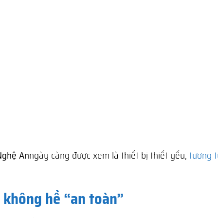
 Nghệ An
ngày càng được xem là thiết bị thiết yếu,
tương t
à không hề “an toàn”