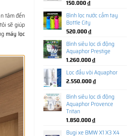
150.000
₫
Bình lọc nước cầm tay
an tâm đến
Bottle City
tôi sẽ giúp
520.000
₫
òng
máy lọc
Bình siêu lọc di động
Aquaphor Prestige
1.260.000
₫
Lọc đầu vòi Aquaphor
2.550.000
₫
Bình siêu lọc di động
Aquaphor Provence
Tritan
1.850.000
₫
Bugi xe BMW X1 X3 X4