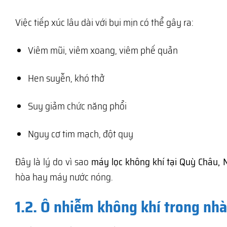
Việc tiếp xúc lâu dài với bụi mịn có thể gây ra:
Viêm mũi, viêm xoang, viêm phế quản
Hen suyễn, khó thở
Suy giảm chức năng phổi
Nguy cơ tim mạch, đột quỵ
Đây là lý do vì sao
máy lọc không khí tại Quỳ Châu,
hòa hay máy nước nóng.
1.2. Ô nhiễm không khí trong nh