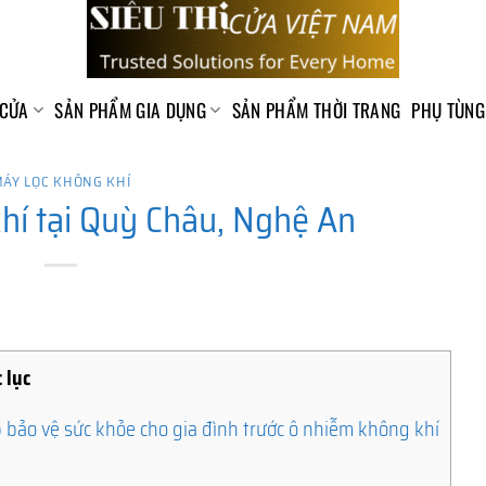
 CỬA
SẢN PHẨM GIA DỤNG
SẢN PHẨM THỜI TRANG
PHỤ TÙNG
ÁY LỌC KHÔNG KHÍ
hí tại Quỳ Châu, Nghệ An
 lục
 bảo vệ sức khỏe cho gia đình trước ô nhiễm không khí