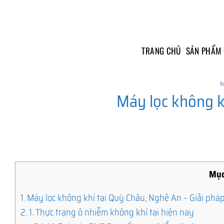
Skip
to
content
TRANG CHỦ
SẢN PHẨM
M
Máy lọc không k
Mục
1.
Máy lọc không khí tại Quỳ Châu, Nghệ An – Giải pháp
2.
1. Thực trạng ô nhiễm không khí tại hiện nay