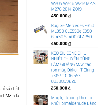
W205 W246 W212 M274
M276 2014-2019
450.000
₫
Bugi xe Mercedes E350
ML350 GLE550e C350
GL450 SL400 GLA250
450.000
₫
KEO SILICONE CHỊU
NHIỆT CHUYÊN DÙNG
LÀM GIOĂNG MÁY, tạo
ron máy Dirko HT Elring
+315*C-006.553-
0039899820
250.000
₫
hỉ số chất
ịn PM2.5 là
Máy lọc không khí ô tô
Khử Formaldehyde Bằng