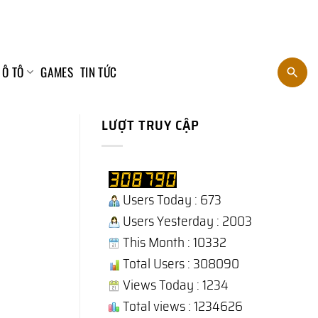
 Ô TÔ
GAMES
TIN TỨC
LƯỢT TRUY CẬP
Users Today : 673
Users Yesterday : 2003
This Month : 10332
Total Users : 308090
Views Today : 1234
Total views : 1234626