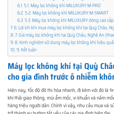
6.1.
5.1. Máy lọc không khí MILUXURY M-PRO
6.2.
5.2. Máy lọc không khí MILUXURY M-SMART
6.3.
5.3. Máy lọc không khí MILUXURY dòng cao cấp
7.
6. Lợi ích khi mua máy lọc không khí tại Quỳ Châu, 
8.
7. Giá máy lọc không khí tại Quỳ Châu, Nghệ An (th
9.
8. Kinh nghiệm sử dụng máy lọc không khí hiệu quả
10.
9. Kết luận
Máy lọc không khí tại Quỳ Châ
cho gia đình trước ô nhiễm khô
Hiện nay, tốc độ đô thị hóa nhanh, đi kèm với đó là 
khí thải giao thông, mùi ẩm mốc, vi khuẩn và nấm m
hàng triệu người dân. Chính vì vậy, nhu cầu mua và 
trở thành xu hướng tất yếu của các gia đình hiện đại.