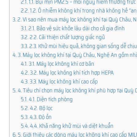
2.1.
1.1. Bụi mịn PM2.5 – mối nguy hiểm thường trực
2.2.
1.2. Ô nhiễm không khí trong nhà không hề “an
3.
2. Vì sao nên mua máy lọc không khí tại Quỳ Châu, 
3.1.
2.1. Bảo vệ sức khỏe lâu dài cho cả gia đình
3.2.
2.2. Cải thiện chất lượng giấc ngủ
3.3.
2.3. Khử mùi hiệu quả, không gian sống dễ chị
4.
3. Máy lọc không khí tại Quỳ Châu, Nghệ An gồm nh
4.1.
3.1. Máy lọc không khí cơ bản
4.2.
3.2. Máy lọc không khí tích hợp HEPA
4.3.
3.3. Máy lọc không khí cao cấp
5.
4. Tiêu chí chọn máy lọc không khí phù hợp tại Quỳ
5.1.
4.1. Diện tích phòng
5.2.
4.2. Bộ lọc
5.3.
4.3. Độ ồn
5.4.
4.4. Khả năng khử mùi và diệt khuẩn
6.
5. Giới thiệu các dòng máy lọc không khí cao cấp M