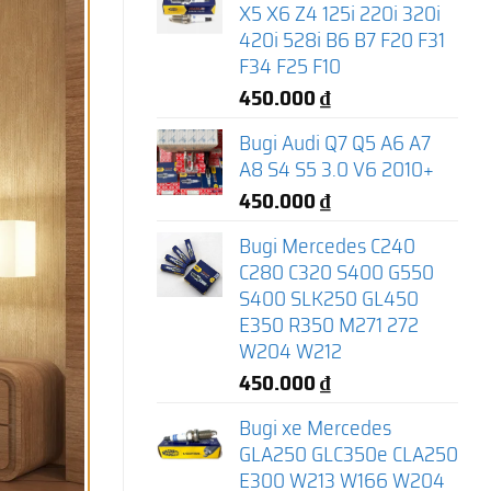
X5 X6 Z4 125i 220i 320i
420i 528i B6 B7 F20 F31
F34 F25 F10
450.000
₫
Bugi Audi Q7 Q5 A6 A7
A8 S4 S5 3.0 V6 2010+
450.000
₫
Bugi Mercedes C240
C280 C320 S400 G550
S400 SLK250 GL450
E350 R350 M271 272
W204 W212
450.000
₫
Bugi xe Mercedes
GLA250 GLC350e CLA250
E300 W213 W166 W204