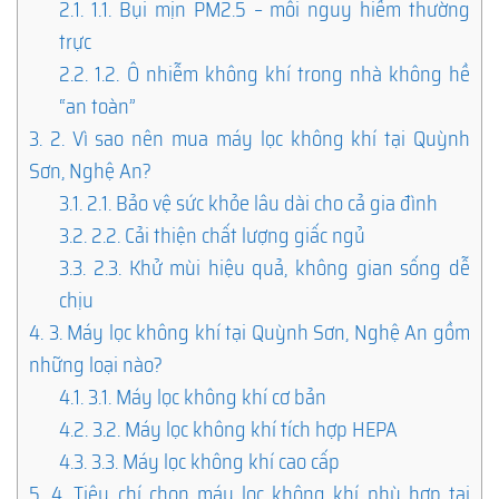
2.1.
1.1. Bụi mịn PM2.5 – mối nguy hiểm thường
trực
2.2.
1.2. Ô nhiễm không khí trong nhà không hề
“an toàn”
3.
2. Vì sao nên mua máy lọc không khí tại Quỳnh
Sơn, Nghệ An?
3.1.
2.1. Bảo vệ sức khỏe lâu dài cho cả gia đình
3.2.
2.2. Cải thiện chất lượng giấc ngủ
3.3.
2.3. Khử mùi hiệu quả, không gian sống dễ
chịu
4.
3. Máy lọc không khí tại Quỳnh Sơn, Nghệ An gồm
những loại nào?
4.1.
3.1. Máy lọc không khí cơ bản
4.2.
3.2. Máy lọc không khí tích hợp HEPA
4.3.
3.3. Máy lọc không khí cao cấp
5.
4. Tiêu chí chọn máy lọc không khí phù hợp tại