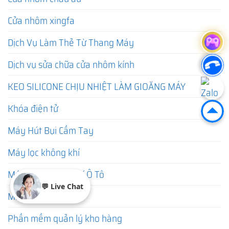
Cửa nhôm xingfa
Dịch Vụ Làm Thẻ Từ Thang Máy
Dịch vụ sửa chữa cửa nhôm kính
KEO SILICONE CHỊU NHIỆT LÀM GIOĂNG MÁY
Khóa điện tử
Máy Hút Bụi Cầm Tay
Máy lọc không khí
Máy Lọc Không Khí Ô Tô
💬 Live Chat
Máy sưởi mini
Phần mềm quản lý kho hàng