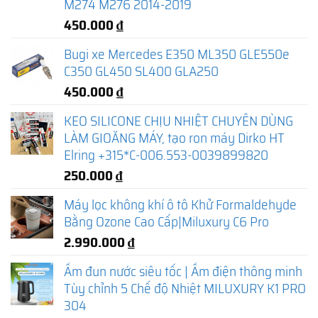
M274 M276 2014-2019
450.000
₫
Bugi xe Mercedes E350 ML350 GLE550e
C350 GL450 SL400 GLA250
450.000
₫
KEO SILICONE CHỊU NHIỆT CHUYÊN DÙNG
LÀM GIOĂNG MÁY, tạo ron máy Dirko HT
Elring +315*C-006.553-0039899820
250.000
₫
Máy lọc không khí ô tô Khử Formaldehyde
Bằng Ozone Cao Cấp|Miluxury C6 Pro
2.990.000
₫
Ấm đun nước siêu tốc | Ấm điện thông minh
Tùy chỉnh 5 Chế độ Nhiệt MILUXURY K1 PRO
304