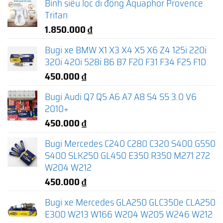
Bình siêu lọc di động Aquaphor Provence
Tritan
1.850.000
₫
Bugi xe BMW X1 X3 X4 X5 X6 Z4 125i 220i
320i 420i 528i B6 B7 F20 F31 F34 F25 F10
450.000
₫
Bugi Audi Q7 Q5 A6 A7 A8 S4 S5 3.0 V6
2010+
450.000
₫
Bugi Mercedes C240 C280 C320 S400 G550
S400 SLK250 GL450 E350 R350 M271 272
W204 W212
450.000
₫
Bugi xe Mercedes GLA250 GLC350e CLA250
E300 W213 W166 W204 W205 W246 W212