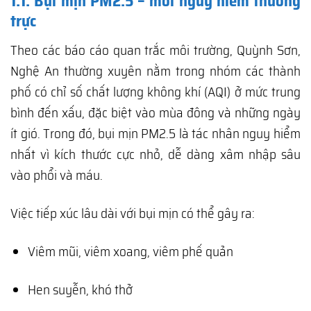
1.1. Bụi mịn PM2.5 – mối nguy hiểm thường
trực
Theo các báo cáo quan trắc môi trường, Quỳnh Sơn,
Nghệ An thường xuyên nằm trong nhóm các thành
phố có chỉ số chất lượng không khí (AQI) ở mức trung
bình đến xấu, đặc biệt vào mùa đông và những ngày
ít gió. Trong đó, bụi mịn PM2.5 là tác nhân nguy hiểm
nhất vì kích thước cực nhỏ, dễ dàng xâm nhập sâu
vào phổi và máu.
Việc tiếp xúc lâu dài với bụi mịn có thể gây ra:
Viêm mũi, viêm xoang, viêm phế quản
Hen suyễn, khó thở