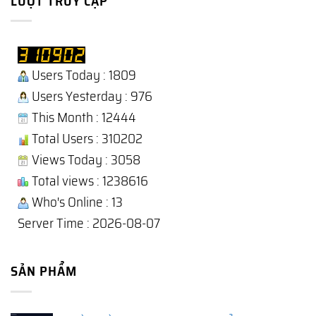
LƯỢT TRUY CẬP
Users Today : 1809
Users Yesterday : 976
This Month : 12444
Total Users : 310202
Views Today : 3058
Total views : 1238616
Who's Online : 13
Server Time : 2026-08-07
SẢN PHẨM