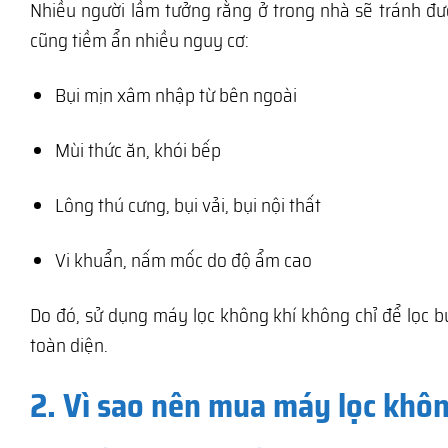
Nhiều người lầm tưởng rằng ở trong nhà sẽ tránh đư
cũng tiềm ẩn nhiều nguy cơ:
Bụi mịn xâm nhập từ bên ngoài
Mùi thức ăn, khói bếp
Lông thú cưng, bụi vải, bụi nội thất
Vi khuẩn, nấm mốc do độ ẩm cao
Do đó, sử dụng máy lọc không khí không chỉ để lọc b
toàn diện.
2. Vì sao nên mua máy lọc khôn