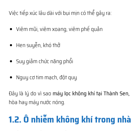
Việc tiếp xúc lâu dài với bụi mịn có thể gây ra:
Viêm mũi, viêm xoang, viêm phế quản
Hen suyễn, khó thở
Suy giảm chức năng phổi
Nguy cơ tim mạch, đột quỵ
Đây là lý do vì sao
máy lọc không khí tại Thành Sen,
hòa hay máy nước nóng.
1.2. Ô nhiễm không khí trong nh