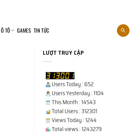
 Ô TÔ
GAMES
TIN TỨC
LƯỢT TRUY CẬP
Users Today : 652
Users Yesterday : 1104
This Month : 14543
Total Users : 312301
Views Today : 1244
Total views : 1243279