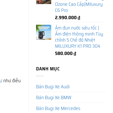
Ozone Cao Cấp|Miluxury
C6 Pro
2.990.000
₫
Ấm đun nước siêu tốc |
Ấm điện thông minh Tùy
chỉnh 5 Chế độ Nhiệt
MILUXURY K1 PRO 304
580.000
₫
DANH MỤC
ự
như điều
Bán Bugi Xe Audi
Bán Bugi Xe BMW
Bán Bugi Xe Mercedes