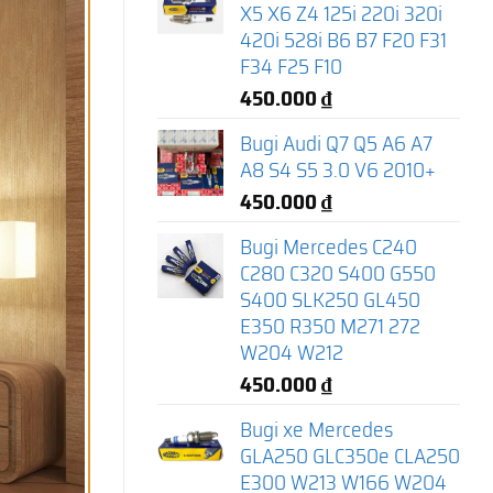
X5 X6 Z4 125i 220i 320i
420i 528i B6 B7 F20 F31
F34 F25 F10
450.000
₫
Bugi Audi Q7 Q5 A6 A7
A8 S4 S5 3.0 V6 2010+
450.000
₫
Bugi Mercedes C240
C280 C320 S400 G550
S400 SLK250 GL450
E350 R350 M271 272
W204 W212
450.000
₫
Bugi xe Mercedes
GLA250 GLC350e CLA250
E300 W213 W166 W204