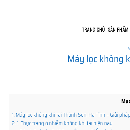
Skip
to
content
TRANG CHỦ
SẢN PHẨM
M
Máy lọc không k
Mục
1.
Máy lọc không khí tại Thành Sen, Hà Tĩnh – Giải pháp
2.
1. Thực trạng ô nhiễm không khí tại hiện nay