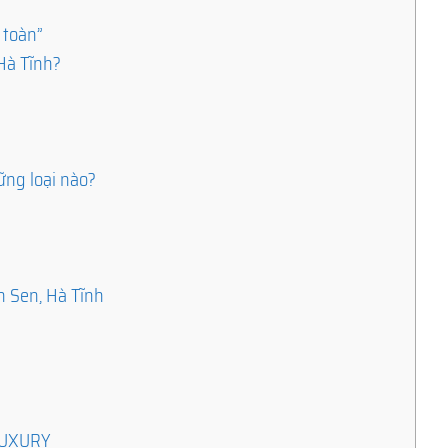
 toàn”
Hà Tĩnh?
u
ững loại nào?
h Sen, Hà Tĩnh
ILUXURY