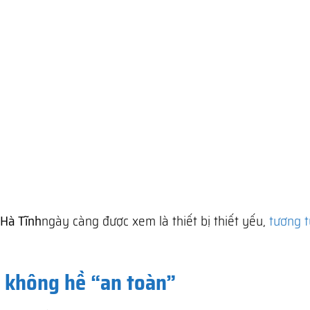
 Hà Tĩnh
ngày càng được xem là thiết bị thiết yếu,
tương t
à không hề “an toàn”