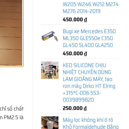
W205 W246 W212 M274
M276 2014-2019
450.000
₫
Bugi xe Mercedes E350
ML350 GLE550e C350
GL450 SL400 GLA250
450.000
₫
KEO SILICONE CHỊU
NHIỆT CHUYÊN DÙNG
LÀM GIOĂNG MÁY, tạo
ron máy Dirko HT Elring
+315*C-006.553-
0039899820
250.000
₫
hỉ số chất
ịn PM2.5 là
Máy lọc không khí ô tô
Khử Formaldehyde Bằng