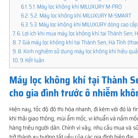
6.1.
5.1. Máy lọc không khí MILUXURY M-PRO
6.2.
5.2. Máy lọc không khí MILUXURY M-SMART
6.3.
5.3. Máy lọc không khí MILUXURY dòng cao cấp
7.
6. Lợi ích khi mua máy lọc không khí tại Thành Sen, 
8.
7. Giá máy lọc không khí tại Thành Sen, Hà Tĩnh (th
9.
8. Kinh nghiệm sử dụng máy lọc không khí hiệu quả
10.
9. Kết luận
Máy lọc không khí tại Thành S
cho gia đình trước ô nhiễm khô
Hiện nay, tốc độ đô thị hóa nhanh, đi kèm với đó là 
khí thải giao thông, mùi ẩm mốc, vi khuẩn và nấm m
hàng triệu người dân. Chính vì vậy, nhu cầu mua và 
trở thành xu hướng tất yếu của các gia đình hiện đại.