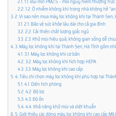
2.1.
1.1. Bụi mịn PM2.5 – mối nguy hiểm thường trực
2.2.
1.2. Ô nhiễm không khí trong nhà không hề “an
3.
2. Vì sao nên mua máy lọc không khí tại Thành Sen, 
3.1.
2.1. Bảo vệ sức khỏe lâu dài cho cả gia đình
3.2.
2.2. Cải thiện chất lượng giấc ngủ
3.3.
2.3. Khử mùi hiệu quả, không gian sống dễ chị
4.
3. Máy lọc không khí tại Thành Sen, Hà Tĩnh gồm nh
4.1.
3.1. Máy lọc không khí cơ bản
4.2.
3.2. Máy lọc không khí tích hợp HEPA
4.3.
3.3. Máy lọc không khí cao cấp
5.
4. Tiêu chí chọn máy lọc không khí phù hợp tại Thàn
5.1.
4.1. Diện tích phòng
5.2.
4.2. Bộ lọc
5.3.
4.3. Độ ồn
5.4.
4.4. Khả năng khử mùi và diệt khuẩn
6.
5. Giới thiệu các dòng máy lọc không khí cao cấp M