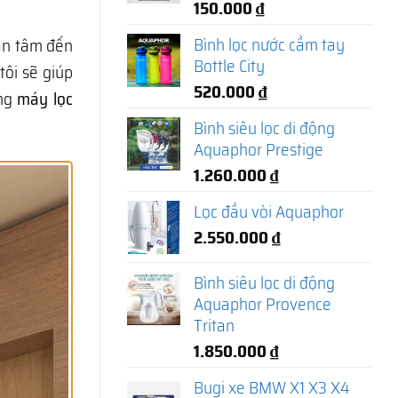
150.000
₫
Bình lọc nước cầm tay
an tâm đến
Bottle City
tôi sẽ giúp
520.000
₫
òng
máy lọc
Bình siêu lọc di động
Aquaphor Prestige
1.260.000
₫
Lọc đầu vòi Aquaphor
2.550.000
₫
Bình siêu lọc di động
Aquaphor Provence
Tritan
1.850.000
₫
Bugi xe BMW X1 X3 X4