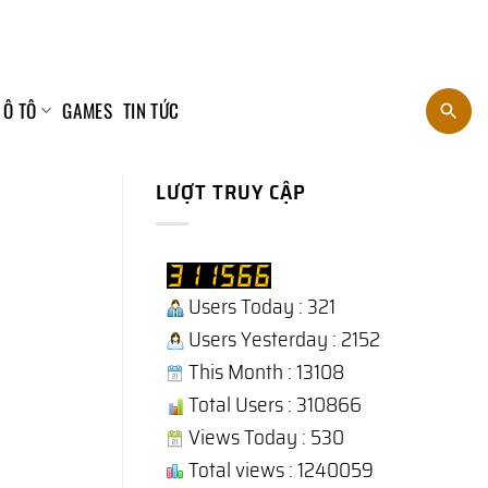
 Ô TÔ
GAMES
TIN TỨC
LƯỢT TRUY CẬP
Users Today : 321
Users Yesterday : 2152
This Month : 13108
Total Users : 310866
Views Today : 530
Total views : 1240059