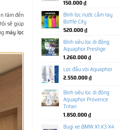
150.000
₫
Bình lọc nước cầm tay
an tâm đến
Bottle City
tôi sẽ giúp
520.000
₫
òng
máy lọc
Bình siêu lọc di động
Aquaphor Prestige
1.260.000
₫
Lọc đầu vòi Aquaphor
2.550.000
₫
Bình siêu lọc di động
Aquaphor Provence
Tritan
1.850.000
₫
Bugi xe BMW X1 X3 X4