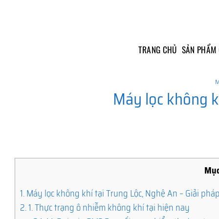
Skip
to
content
TRANG CHỦ
SẢN PHẨM
M
Máy lọc không k
Mục
1.
Máy lọc không khí tại Trung Lộc, Nghệ An – Giải pháp
2.
1. Thực trạng ô nhiễm không khí tại hiện nay