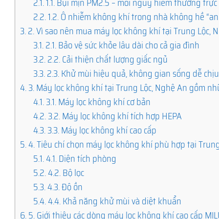
2.1.
1.1. Bụi mịn PM2.5 – mối nguy hiểm thường trực
2.2.
1.2. Ô nhiễm không khí trong nhà không hề “an
3.
2. Vì sao nên mua máy lọc không khí tại Trung Lộc, 
3.1.
2.1. Bảo vệ sức khỏe lâu dài cho cả gia đình
3.2.
2.2. Cải thiện chất lượng giấc ngủ
3.3.
2.3. Khử mùi hiệu quả, không gian sống dễ chị
4.
3. Máy lọc không khí tại Trung Lộc, Nghệ An gồm nh
4.1.
3.1. Máy lọc không khí cơ bản
4.2.
3.2. Máy lọc không khí tích hợp HEPA
4.3.
3.3. Máy lọc không khí cao cấp
5.
4. Tiêu chí chọn máy lọc không khí phù hợp tại Trun
5.1.
4.1. Diện tích phòng
5.2.
4.2. Bộ lọc
5.3.
4.3. Độ ồn
5.4.
4.4. Khả năng khử mùi và diệt khuẩn
6.
5. Giới thiệu các dòng máy lọc không khí cao cấp M