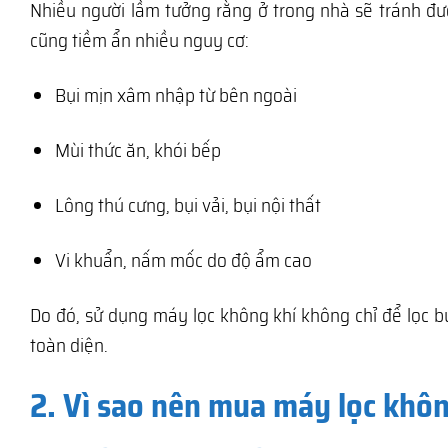
Nhiều người lầm tưởng rằng ở trong nhà sẽ tránh đư
cũng tiềm ẩn nhiều nguy cơ:
Bụi mịn xâm nhập từ bên ngoài
Mùi thức ăn, khói bếp
Lông thú cưng, bụi vải, bụi nội thất
Vi khuẩn, nấm mốc do độ ẩm cao
Do đó, sử dụng máy lọc không khí không chỉ để lọc b
toàn diện.
2. Vì sao nên mua máy lọc khôn