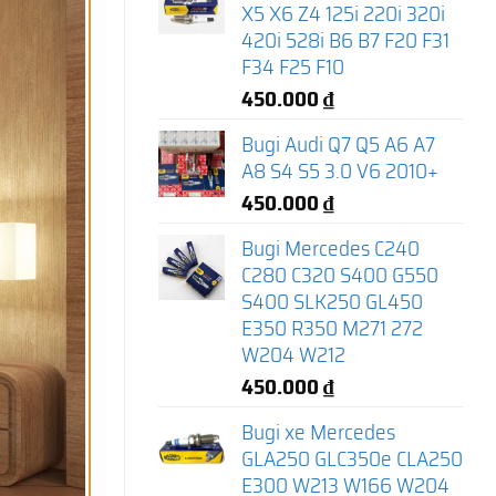
X5 X6 Z4 125i 220i 320i
420i 528i B6 B7 F20 F31
F34 F25 F10
450.000
₫
Bugi Audi Q7 Q5 A6 A7
A8 S4 S5 3.0 V6 2010+
450.000
₫
Bugi Mercedes C240
C280 C320 S400 G550
S400 SLK250 GL450
E350 R350 M271 272
W204 W212
450.000
₫
Bugi xe Mercedes
GLA250 GLC350e CLA250
E300 W213 W166 W204