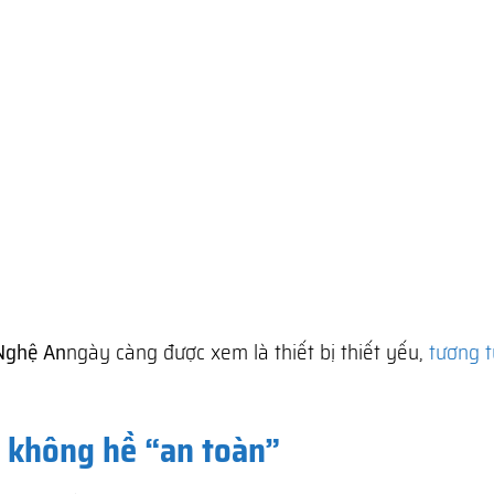
 Nghệ An
ngày càng được xem là thiết bị thiết yếu,
tương t
à không hề “an toàn”