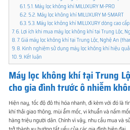
6.1.
5.1. Máy lọc không khí MILUXURY M-PRO
6.2.
5.2. Máy lọc không khí MILUXURY M-SMART
6.3.
5.3. Máy lọc không khí MILUXURY dòng cao cấp
7.
6. Lợi ích khi mua máy lọc không khí tại Trung Lộc, 
8.
7. Giá máy lọc không khí tại Trung Lộc, Nghệ An (th
9.
8. Kinh nghiệm sử dụng máy lọc không khí hiệu quả
10.
9. Kết luận
Máy lọc không khí tại Trung L
cho gia đình trước ô nhiễm khô
Hiện nay, tốc độ đô thị hóa nhanh, đi kèm với đó là 
khí thải giao thông, mùi ẩm mốc, vi khuẩn và nấm m
hàng triệu người dân. Chính vì vậy, nhu cầu mua và 
trở thành xu hướng tất yếu của các gia đình hiện đại.