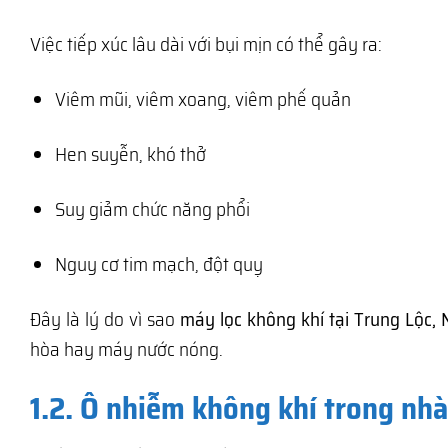
Việc tiếp xúc lâu dài với bụi mịn có thể gây ra:
Viêm mũi, viêm xoang, viêm phế quản
Hen suyễn, khó thở
Suy giảm chức năng phổi
Nguy cơ tim mạch, đột quỵ
Đây là lý do vì sao
máy lọc không khí tại Trung Lộc,
hòa hay máy nước nóng.
1.2. Ô nhiễm không khí trong nh