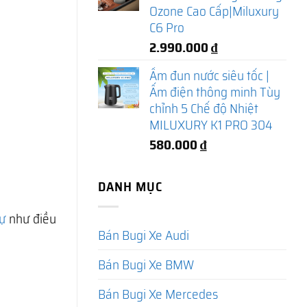
Ozone Cao Cấp|Miluxury
C6 Pro
2.990.000
₫
Ấm đun nước siêu tốc |
Ấm điện thông minh Tùy
chỉnh 5 Chế độ Nhiệt
MILUXURY K1 PRO 304
580.000
₫
DANH MỤC
ự
như điều
Bán Bugi Xe Audi
Bán Bugi Xe BMW
Bán Bugi Xe Mercedes