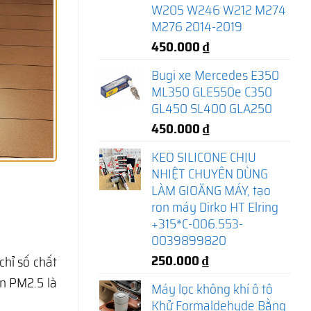
W205 W246 W212 M274
M276 2014-2019
450.000
₫
Bugi xe Mercedes E350
ML350 GLE550e C350
GL450 SL400 GLA250
450.000
₫
KEO SILICONE CHỊU
NHIỆT CHUYÊN DÙNG
LÀM GIOĂNG MÁY, tạo
ron máy Dirko HT Elring
+315*C-006.553-
0039899820
250.000
₫
hỉ số chất
ịn PM2.5 là
Máy lọc không khí ô tô
Khử Formaldehyde Bằng