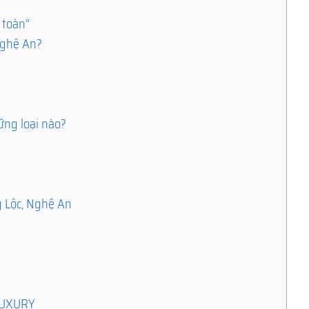
 toàn”
Nghệ An?
u
ững loại nào?
g Lộc, Nghệ An
ILUXURY