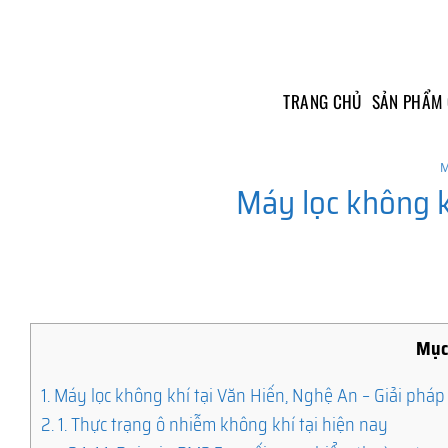
Skip
to
content
TRANG CHỦ
SẢN PHẨM
M
Máy lọc không k
Mục
1.
Máy lọc không khí tại Văn Hiến, Nghệ An – Giải pháp
2.
1. Thực trạng ô nhiễm không khí tại hiện nay