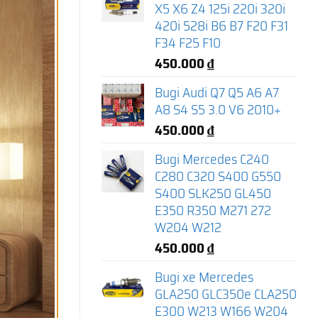
X5 X6 Z4 125i 220i 320i
420i 528i B6 B7 F20 F31
F34 F25 F10
450.000
₫
Bugi Audi Q7 Q5 A6 A7
A8 S4 S5 3.0 V6 2010+
450.000
₫
Bugi Mercedes C240
C280 C320 S400 G550
S400 SLK250 GL450
E350 R350 M271 272
W204 W212
450.000
₫
Bugi xe Mercedes
GLA250 GLC350e CLA250
E300 W213 W166 W204