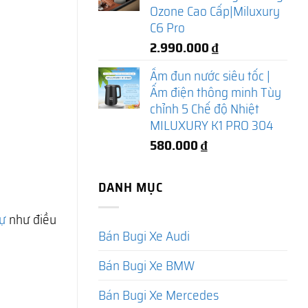
Ozone Cao Cấp|Miluxury
C6 Pro
2.990.000
₫
Ấm đun nước siêu tốc |
Ấm điện thông minh Tùy
chỉnh 5 Chế độ Nhiệt
MILUXURY K1 PRO 304
580.000
₫
DANH MỤC
ự
như điều
Bán Bugi Xe Audi
Bán Bugi Xe BMW
Bán Bugi Xe Mercedes