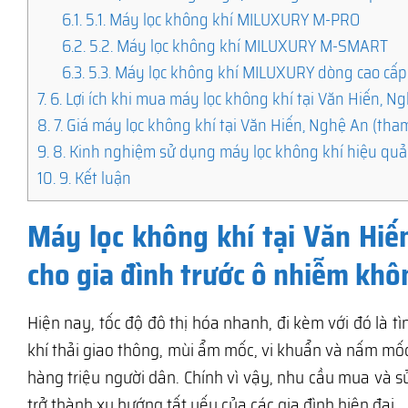
6.1.
5.1. Máy lọc không khí MILUXURY M-PRO
6.2.
5.2. Máy lọc không khí MILUXURY M-SMART
6.3.
5.3. Máy lọc không khí MILUXURY dòng cao cấp
7.
6. Lợi ích khi mua máy lọc không khí tại Văn Hiến, 
8.
7. Giá máy lọc không khí tại Văn Hiến, Nghệ An (tha
9.
8. Kinh nghiệm sử dụng máy lọc không khí hiệu quả
10.
9. Kết luận
Máy lọc không khí tại Văn Hiế
cho gia đình trước ô nhiễm khô
Hiện nay, tốc độ đô thị hóa nhanh, đi kèm với đó là 
khí thải giao thông, mùi ẩm mốc, vi khuẩn và nấm m
hàng triệu người dân. Chính vì vậy, nhu cầu mua và 
trở thành xu hướng tất yếu của các gia đình hiện đại.