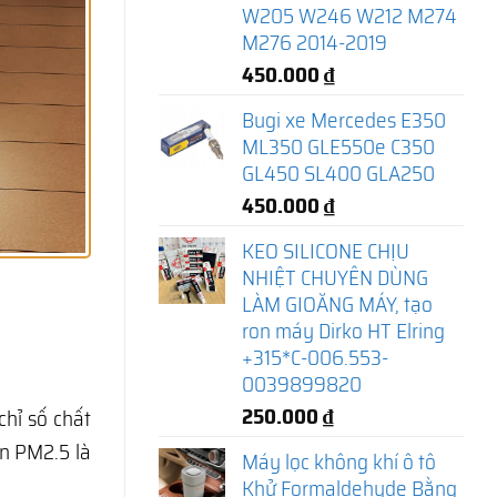
W205 W246 W212 M274
M276 2014-2019
450.000
₫
Bugi xe Mercedes E350
ML350 GLE550e C350
GL450 SL400 GLA250
450.000
₫
KEO SILICONE CHỊU
NHIỆT CHUYÊN DÙNG
LÀM GIOĂNG MÁY, tạo
ron máy Dirko HT Elring
+315*C-006.553-
0039899820
250.000
₫
hỉ số chất
ịn PM2.5 là
Máy lọc không khí ô tô
Khử Formaldehyde Bằng