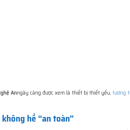
Nghệ An
ngày càng được xem là thiết bị thiết yếu,
tương t
à không hề “an toàn”