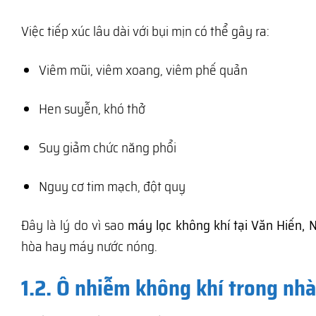
Việc tiếp xúc lâu dài với bụi mịn có thể gây ra:
Viêm mũi, viêm xoang, viêm phế quản
Hen suyễn, khó thở
Suy giảm chức năng phổi
Nguy cơ tim mạch, đột quỵ
Đây là lý do vì sao
máy lọc không khí tại Văn Hiến, 
hòa hay máy nước nóng.
1.2. Ô nhiễm không khí trong nh