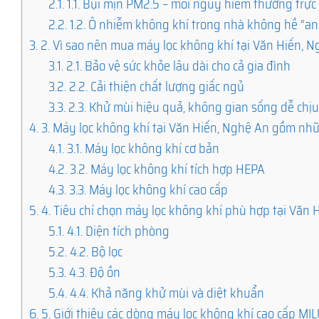
2.1.
1.1. Bụi mịn PM2.5 – mối nguy hiểm thường trực
2.2.
1.2. Ô nhiễm không khí trong nhà không hề “an
3.
2. Vì sao nên mua máy lọc không khí tại Văn Hiến, 
3.1.
2.1. Bảo vệ sức khỏe lâu dài cho cả gia đình
3.2.
2.2. Cải thiện chất lượng giấc ngủ
3.3.
2.3. Khử mùi hiệu quả, không gian sống dễ chị
4.
3. Máy lọc không khí tại Văn Hiến, Nghệ An gồm nhữ
4.1.
3.1. Máy lọc không khí cơ bản
4.2.
3.2. Máy lọc không khí tích hợp HEPA
4.3.
3.3. Máy lọc không khí cao cấp
5.
4. Tiêu chí chọn máy lọc không khí phù hợp tại Văn 
5.1.
4.1. Diện tích phòng
5.2.
4.2. Bộ lọc
5.3.
4.3. Độ ồn
5.4.
4.4. Khả năng khử mùi và diệt khuẩn
6.
5. Giới thiệu các dòng máy lọc không khí cao cấp M