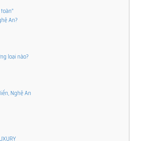
 toàn”
Nghệ An?
u
ng loại nào?
Hiến, Nghệ An
ILUXURY