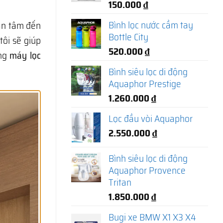
150.000
₫
Bình lọc nước cầm tay
an tâm đến
Bottle City
tôi sẽ giúp
520.000
₫
òng
máy lọc
Bình siêu lọc di động
Aquaphor Prestige
1.260.000
₫
Lọc đầu vòi Aquaphor
2.550.000
₫
Bình siêu lọc di động
Aquaphor Provence
Tritan
1.850.000
₫
Bugi xe BMW X1 X3 X4