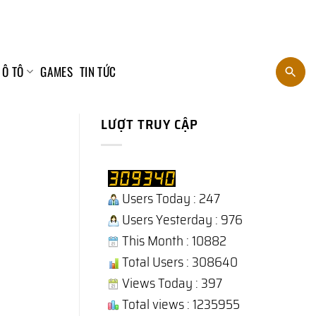
 Ô TÔ
GAMES
TIN TỨC
LƯỢT TRUY CẬP
Users Today : 247
Users Yesterday : 976
This Month : 10882
Total Users : 308640
Views Today : 397
Total views : 1235955