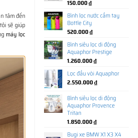
150.000
₫
Bình lọc nước cầm tay
an tâm đến
Bottle City
tôi sẽ giúp
520.000
₫
òng
máy lọc
Bình siêu lọc di động
Aquaphor Prestige
1.260.000
₫
Lọc đầu vòi Aquaphor
2.550.000
₫
Bình siêu lọc di động
Aquaphor Provence
Tritan
1.850.000
₫
Bugi xe BMW X1 X3 X4