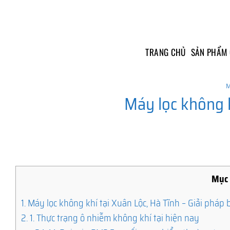
Skip
to
content
TRANG CHỦ
SẢN PHẨM
M
Máy lọc không k
Mục 
1.
Máy lọc không khí tại Xuân Lộc, Hà Tĩnh – Giải pháp 
2.
1. Thực trạng ô nhiễm không khí tại hiện nay