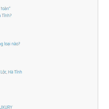
 toàn”
à Tĩnh?
u
g loại nào?
 Lộc, Hà Tĩnh
ILUXURY