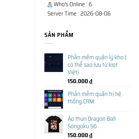
Who's Online : 6
Server Time : 2026-08-06
SẢN PHẨM
Phần mềm quản lý kho (
có thể sao lưu từ kiot
Việt)
150.000
₫
Phần mềm quản trị hệ
thống CRM
Áo thun Dragon Ball
Songoku S6
150.000
₫