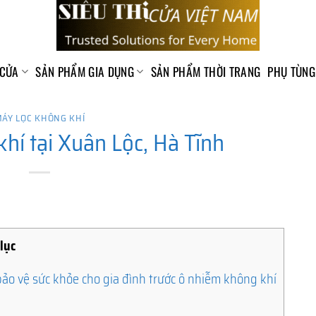
 CỬA
SẢN PHẨM GIA DỤNG
SẢN PHẨM THỜI TRANG
PHỤ TÙNG
ÁY LỌC KHÔNG KHÍ
hí tại Xuân Lộc, Hà Tĩnh
lục
bảo vệ sức khỏe cho gia đình trước ô nhiễm không khí