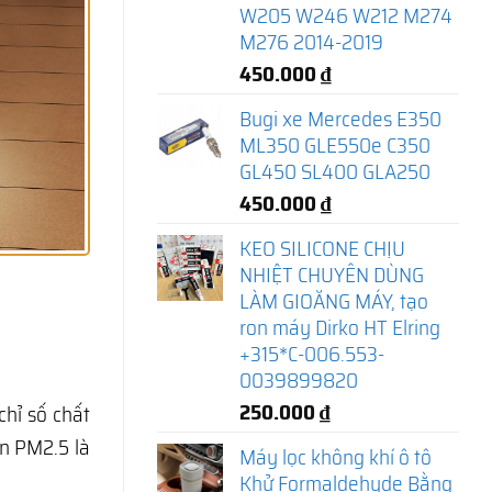
W205 W246 W212 M274
M276 2014-2019
450.000
₫
Bugi xe Mercedes E350
ML350 GLE550e C350
GL450 SL400 GLA250
450.000
₫
KEO SILICONE CHỊU
NHIỆT CHUYÊN DÙNG
LÀM GIOĂNG MÁY, tạo
ron máy Dirko HT Elring
+315*C-006.553-
0039899820
250.000
₫
hỉ số chất
ịn PM2.5 là
Máy lọc không khí ô tô
Khử Formaldehyde Bằng