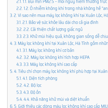
2.1.
1.1. Bụi mịn PM2.5 – mối nguy hiểm thường trực
2.2.
1.2. Ô nhiễm không khí trong nhà không hề “an
3.
2. Vì sao nên mua máy lọc không khí tại Xuân Lộc, H
3.1.
2.1. Bảo vệ sức khỏe lâu dài cho cả gia đình
3.2.
2.2. Cải thiện chất lượng giấc ngủ
3.3.
2.3. Khử mùi hiệu quả, không gian sống dễ chị
4.
3. Máy lọc không khí tại Xuân Lộc, Hà Tĩnh gồm nhữn
4.1.
3.1. Máy lọc không khí cơ bản
4.2.
3.2. Máy lọc không khí tích hợp HEPA
4.3.
3.3. Máy lọc không khí cao cấp
5.
4. Tiêu chí chọn máy lọc không khí phù hợp tại Xuân
5.1.
4.1. Diện tích phòng
5.2.
4.2. Bộ lọc
5.3.
4.3. Độ ồn
5.4.
4.4. Khả năng khử mùi và diệt khuẩn
6.
5. Giới thiệu các dòng máy lọc không khí cao cấp M