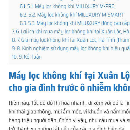
6.1.
5.1. Máy lọc không khí MILUXURY M-PRO
6.2.
5.2. Máy lọc không khí MILUXURY M-SMART
6.3.
5.3. Máy lọc không khí MILUXURY dòng cao cấp
7.
6. Lợi ích khi mua máy lọc không khí tại Xuân Lộc, H
8.
7. Giá máy lọc không khí tại Xuân Lộc, Hà Tĩnh (tham
9.
8. Kinh nghiệm sử dụng máy lọc không khí hiệu quả
10.
9. Kết luận
Máy lọc không khí tại Xuân Lộ
cho gia đình trước ô nhiễm khô
Hiện nay, tốc độ đô thị hóa nhanh, đi kèm với đó là 
khí thải giao thông, mùi ẩm mốc, vi khuẩn và nấm m
hàng triệu người dân. Chính vì vậy, nhu cầu mua và 
trở thành xu hướng tất yếu của các gia đình hiện đại.