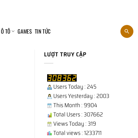
 Ô TÔ
GAMES
TIN TỨC
LƯỢT TRUY CẬP
Users Today : 245
Users Yesterday : 2003
This Month : 9904
Total Users : 307662
Views Today : 319
Total views : 1233711