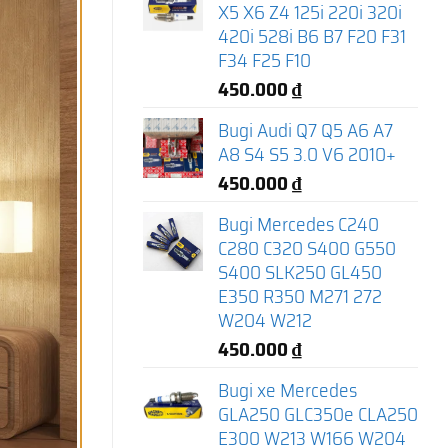
X5 X6 Z4 125i 220i 320i
420i 528i B6 B7 F20 F31
F34 F25 F10
450.000
₫
Bugi Audi Q7 Q5 A6 A7
A8 S4 S5 3.0 V6 2010+
450.000
₫
Bugi Mercedes C240
C280 C320 S400 G550
S400 SLK250 GL450
E350 R350 M271 272
W204 W212
450.000
₫
Bugi xe Mercedes
GLA250 GLC350e CLA250
E300 W213 W166 W204