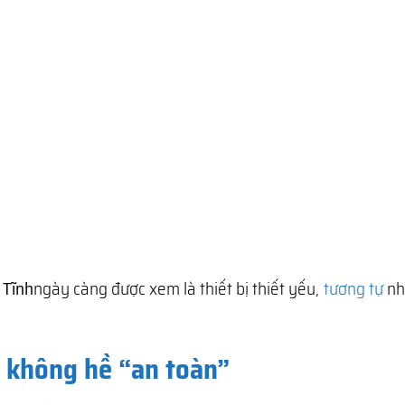
 Tĩnh
ngày càng được xem là thiết bị thiết yếu,
tương tự
nh
à không hề “an toàn”