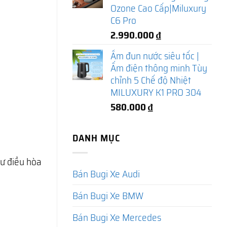
Ozone Cao Cấp|Miluxury
C6 Pro
2.990.000
₫
Ấm đun nước siêu tốc |
Ấm điện thông minh Tùy
chỉnh 5 Chế độ Nhiệt
MILUXURY K1 PRO 304
580.000
₫
DANH MỤC
ư điều hòa
Bán Bugi Xe Audi
Bán Bugi Xe BMW
Bán Bugi Xe Mercedes