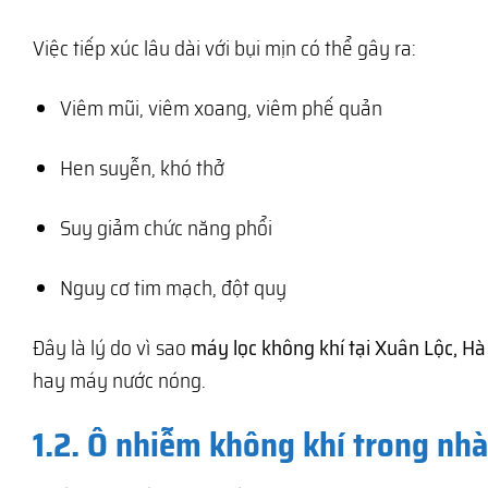
Việc tiếp xúc lâu dài với bụi mịn có thể gây ra:
Viêm mũi, viêm xoang, viêm phế quản
Hen suyễn, khó thở
Suy giảm chức năng phổi
Nguy cơ tim mạch, đột quỵ
Đây là lý do vì sao
máy lọc không khí tại Xuân Lộc, Hà
hay máy nước nóng.
1.2. Ô nhiễm không khí trong nh