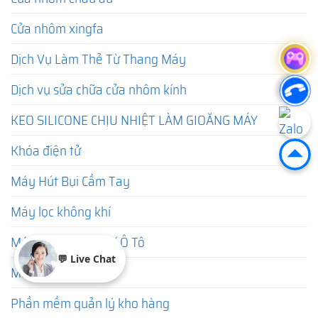
Cửa nhôm xingfa
Dịch Vụ Làm Thẻ Từ Thang Máy
Dịch vụ sửa chữa cửa nhôm kính
KEO SILICONE CHỊU NHIỆT LÀM GIOĂNG MÁY
Khóa điện tử
Máy Hút Bụi Cầm Tay
Máy lọc không khí
Máy Lọc Không Khí Ô Tô
💬 Live Chat
Máy sưởi mini
Phần mềm quản lý kho hàng