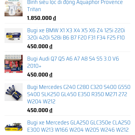
Bình siêu lọc di động Aquaphor Provence
Tritan
1.850.000
₫
Bugi xe BMW X1 X3 X4 X5 X6 Z4 125i 220i
320i 420i 528i B6 B7 F20 F31 F34 F25 F10
450.000
₫
Bugi Audi Q7 Q5 A6 A7 A8 S4 S5 3.0 V6
2010+
450.000
₫
Bugi Mercedes C240 C280 C320 S400 G550
S400 SLK250 GL450 E350 R350 M271 272
W204 W212
450.000
₫
Bugi xe Mercedes GLA250 GLC350e CLA250
E300 W213 W166 W204 W205 W246 W212