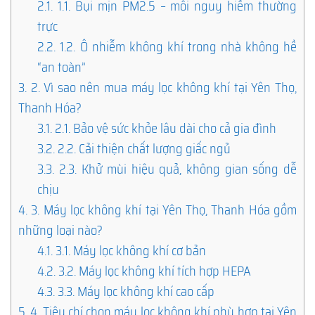
2.1.
1.1. Bụi mịn PM2.5 – mối nguy hiểm thường
trực
2.2.
1.2. Ô nhiễm không khí trong nhà không hề
“an toàn”
3.
2. Vì sao nên mua máy lọc không khí tại Yên Thọ,
Thanh Hóa?
3.1.
2.1. Bảo vệ sức khỏe lâu dài cho cả gia đình
3.2.
2.2. Cải thiện chất lượng giấc ngủ
3.3.
2.3. Khử mùi hiệu quả, không gian sống dễ
chịu
4.
3. Máy lọc không khí tại Yên Thọ, Thanh Hóa gồm
những loại nào?
4.1.
3.1. Máy lọc không khí cơ bản
4.2.
3.2. Máy lọc không khí tích hợp HEPA
4.3.
3.3. Máy lọc không khí cao cấp
5.
4. Tiêu chí chọn máy lọc không khí phù hợp tại Yên