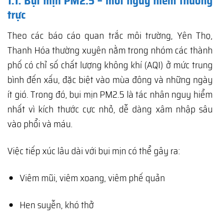
1.1. Bụi mịn PM2.5 – mối nguy hiểm thường
trực
Theo các báo cáo quan trắc môi trường, Yên Thọ,
Thanh Hóa thường xuyên nằm trong nhóm các thành
phố có chỉ số chất lượng không khí (AQI) ở mức trung
bình đến xấu, đặc biệt vào mùa đông và những ngày
ít gió. Trong đó, bụi mịn PM2.5 là tác nhân nguy hiểm
nhất vì kích thước cực nhỏ, dễ dàng xâm nhập sâu
vào phổi và máu.
Việc tiếp xúc lâu dài với bụi mịn có thể gây ra:
Viêm mũi, viêm xoang, viêm phế quản
Hen suyễn, khó thở