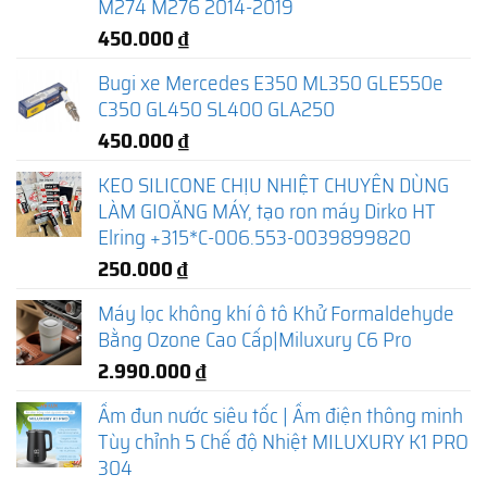
M274 M276 2014-2019
450.000
₫
Bugi xe Mercedes E350 ML350 GLE550e
C350 GL450 SL400 GLA250
450.000
₫
KEO SILICONE CHỊU NHIỆT CHUYÊN DÙNG
LÀM GIOĂNG MÁY, tạo ron máy Dirko HT
Elring +315*C-006.553-0039899820
250.000
₫
Máy lọc không khí ô tô Khử Formaldehyde
Bằng Ozone Cao Cấp|Miluxury C6 Pro
2.990.000
₫
Ấm đun nước siêu tốc | Ấm điện thông minh
Tùy chỉnh 5 Chế độ Nhiệt MILUXURY K1 PRO
304