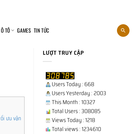
 Ô TÔ
GAMES
TIN TỨC
LƯỢT TRUY CẬP
Users Today : 668
Users Yesterday : 2003
This Month : 10327
Total Users : 308085
ối ưu vận
Views Today : 1218
Total views : 1234610