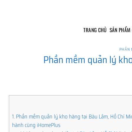
Skip
to
content
TRANG CHỦ
SẢN PHẨM
PHẦN 
Phần mềm quản lý kho 
1.
Phần mềm quản lý kho hàng tại Bàu Lâm, Hồ Chí Min
hành cùng iHomePlus