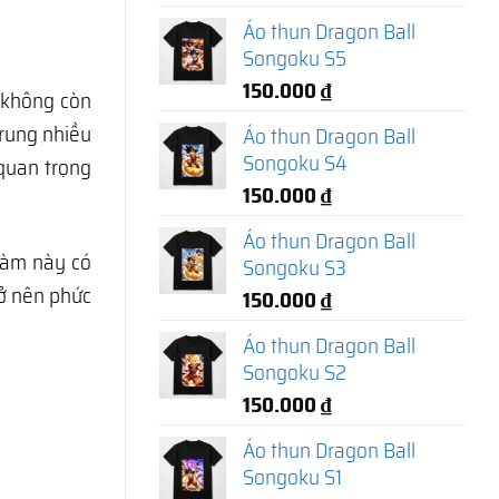
Áo thun Dragon Ball
Songoku S5
150.000
₫
 không còn
 trung nhiều
Áo thun Dragon Ball
Songoku S4
 quan trọng
150.000
₫
Áo thun Dragon Ball
làm này có
Songoku S3
rở nên phức
150.000
₫
Áo thun Dragon Ball
Songoku S2
150.000
₫
Áo thun Dragon Ball
Songoku S1