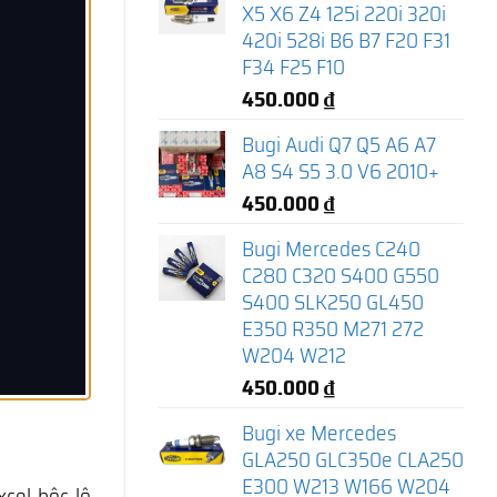
X5 X6 Z4 125i 220i 320i
420i 528i B6 B7 F20 F31
F34 F25 F10
450.000
₫
Bugi Audi Q7 Q5 A6 A7
A8 S4 S5 3.0 V6 2010+
450.000
₫
Bugi Mercedes C240
C280 C320 S400 G550
S400 SLK250 GL450
E350 R350 M271 272
W204 W212
450.000
₫
Bugi xe Mercedes
GLA250 GLC350e CLA250
E300 W213 W166 W204
cel bộc lộ