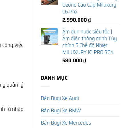
Ozone Cao Cấp|Miluxury
C6 Pro
2.990.000
₫
Ấm đun nước siêu tốc |
Ấm điện thông minh Tùy
g công việc
chỉnh 5 Chế độ Nhiệt
MILUXURY K1 PRO 304
580.000
₫
DANH MỤC
ng quản lý
Bán Bugi Xe Audi
anh từ nhập
Bán Bugi Xe BMW
Bán Bugi Xe Mercedes