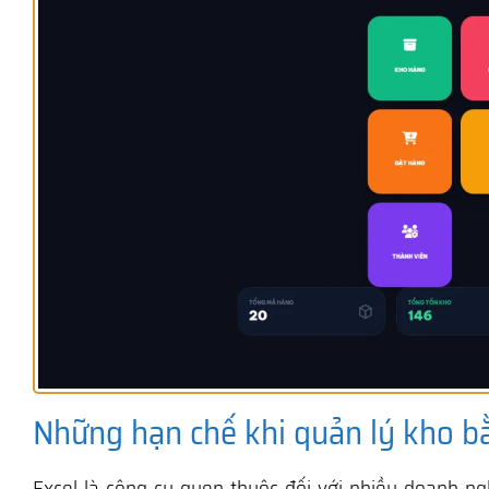
Những hạn chế khi quản lý kho b
Excel là công cụ quen thuộc đối với nhiều doanh ng