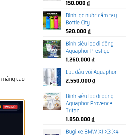
150.000
₫
Bình lọc nước cầm tay
Bottle City
520.000
₫
Bình siêu lọc di động
Aquaphor Prestige
1.260.000
₫
Lọc đầu vòi Aquaphor
 nâng cao
2.550.000
₫
Bình siêu lọc di động
Aquaphor Provence
Tritan
1.850.000
₫
Bugi xe BMW X1 X3 X4