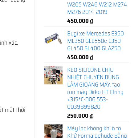
W205 W246 W212 M274
M276 2014-2019
450.000
₫
Bugi xe Mercedes E350
ML350 GLE550e C350
ính xác.
GL450 SL400 GLA250
450.000
₫
KEO SILICONE CHỊU
NHIỆT CHUYÊN DÙNG
LÀM GIOĂNG MÁY, tạo
ron máy Dirko HT Elring
+315*C-006.553-
0039899820
ất mất thời
250.000
₫
Máy lọc không khí ô tô
Khử Formaldehyde Bằng