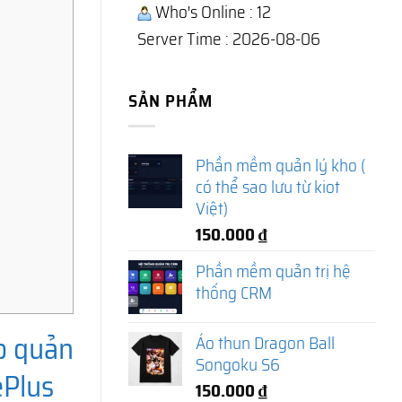
Who's Online : 12
Server Time : 2026-08-06
SẢN PHẨM
Phần mềm quản lý kho (
có thể sao lưu từ kiot
Việt)
150.000
₫
Phần mềm quản trị hệ
thống CRM
p quản
Áo thun Dragon Ball
Songoku S6
ePlus
150.000
₫