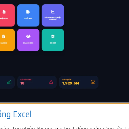
ằng Excel
hiệp. Tuy nhiên khi quy mô hoạt động ngày càng lớn, Ex