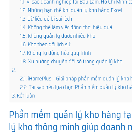
1.1.
Vì sao doanh nghiệp tại Bàu Lâm, Hồ Chí Minh
1.2.
Những hạn chế khi quản lý kho bằng Excel
1.3.
Dữ liệu dễ bị sai lệch
1.4.
Không thể làm việc đồng thời hiệu quả
1.5.
Không quản lý được nhiều kho
1.6.
Khó theo dõi lịch sử
1.7.
Không tự động hóa quy trình
1.8.
Xu hướng chuyển đổi số trong quản lý kho
2.
2.1.
iHomePlus – Giải pháp phần mềm quản lý kho h
2.2.
Tại sao nên lựa chọn Phần mềm quản lý kho hà
3.
Kết luận
Phần mềm quản lý kho hàng tại
lý kho thông minh giúp doanh 