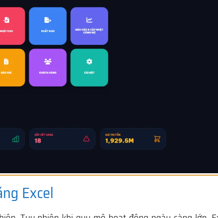
ằng Excel
hiệp. Tuy nhiên khi quy mô hoạt động ngày càng lớn, Ex