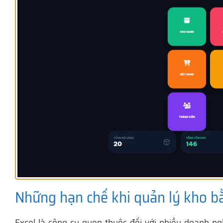
Những hạn chế khi quản lý kho b
Excel là công cụ quen thuộc đối với nhiều doanh ng