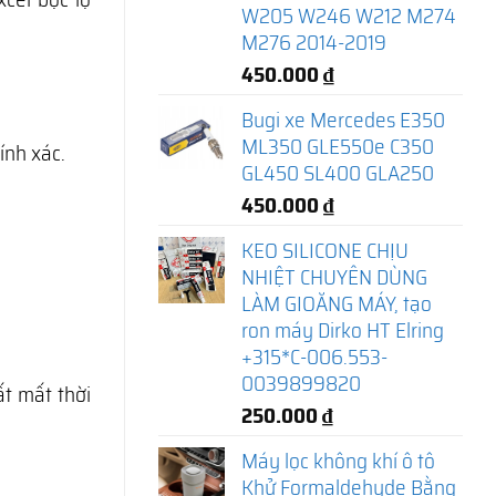
W205 W246 W212 M274
M276 2014-2019
450.000
₫
Bugi xe Mercedes E350
ML350 GLE550e C350
ính xác.
GL450 SL400 GLA250
450.000
₫
KEO SILICONE CHỊU
NHIỆT CHUYÊN DÙNG
LÀM GIOĂNG MÁY, tạo
ron máy Dirko HT Elring
+315*C-006.553-
0039899820
ất mất thời
250.000
₫
Máy lọc không khí ô tô
Khử Formaldehyde Bằng