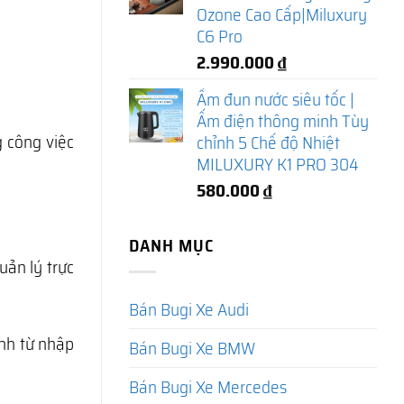
Ozone Cao Cấp|Miluxury
C6 Pro
2.990.000
₫
Ấm đun nước siêu tốc |
Ấm điện thông minh Tùy
g công việc
chỉnh 5 Chế độ Nhiệt
MILUXURY K1 PRO 304
580.000
₫
DANH MỤC
ản lý trực
Bán Bugi Xe Audi
anh từ nhập
Bán Bugi Xe BMW
Bán Bugi Xe Mercedes