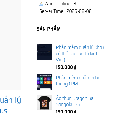
Who's Online : 8
Server Time : 2026-08-08
SẢN PHẨM
Phần mềm quản lý kho (
có thể sao lưu từ kiot
Việt)
150.000
₫
Phần mềm quản trị hệ
thống CRM
uản lý
Áo thun Dragon Ball
Songoku S6
lus
150.000
₫