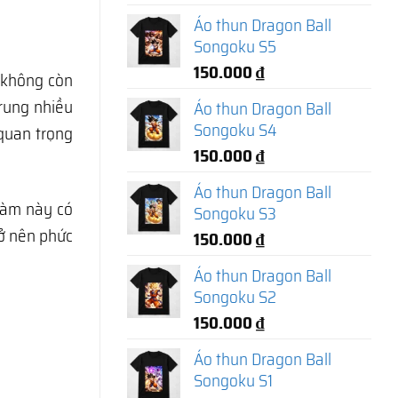
Áo thun Dragon Ball
Songoku S5
150.000
₫
 không còn
trung nhiều
Áo thun Dragon Ball
Songoku S4
 quan trọng
150.000
₫
Áo thun Dragon Ball
làm này có
Songoku S3
rở nên phức
150.000
₫
Áo thun Dragon Ball
Songoku S2
150.000
₫
Áo thun Dragon Ball
Songoku S1