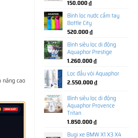
150.000
₫
Bình lọc nước cầm tay
Bottle City
520.000
₫
Bình siêu lọc di động
Aquaphor Prestige
1.260.000
₫
Lọc đầu vòi Aquaphor
 nâng cao
2.550.000
₫
Bình siêu lọc di động
Aquaphor Provence
Tritan
1.850.000
₫
Bugi xe BMW X1 X3 X4