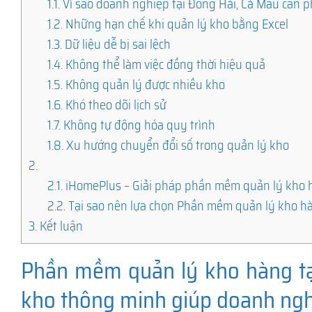
1.1.
Vì sao doanh nghiệp tại Đông Hải, Cà Mau cần
1.2.
Những hạn chế khi quản lý kho bằng Excel
1.3.
Dữ liệu dễ bị sai lệch
1.4.
Không thể làm việc đồng thời hiệu quả
1.5.
Không quản lý được nhiều kho
1.6.
Khó theo dõi lịch sử
1.7.
Không tự động hóa quy trình
1.8.
Xu hướng chuyển đổi số trong quản lý kho
2.
2.1.
iHomePlus – Giải pháp phần mềm quản lý kho h
2.2.
Tại sao nên lựa chọn Phần mềm quản lý kho hà
3.
Kết luận
Phần mềm quản lý kho hàng tại
kho thông minh giúp doanh ngh