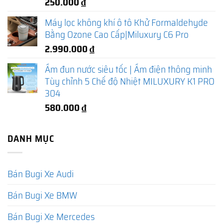
250.000
₫
Máy lọc không khí ô tô Khử Formaldehyde
Bằng Ozone Cao Cấp|Miluxury C6 Pro
2.990.000
₫
Ấm đun nước siêu tốc | Ấm điện thông minh
Tùy chỉnh 5 Chế độ Nhiệt MILUXURY K1 PRO
304
580.000
₫
DANH MỤC
Bán Bugi Xe Audi
Bán Bugi Xe BMW
Bán Bugi Xe Mercedes