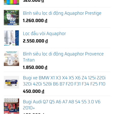
Bình siêu lọc di động Aquaphor Prestige
1.260.000
₫
Lọc đầu vòi Aquaphor
2.550.000
₫
Bình siêu lọc di động Aquaphor Provence
Tritan
1.850.000
₫
Bugi xe BMW X1 X3 X4 X5 X6 Z4 125i 220i
320i 420i 528i B6 B7 F20 F31 F34 F25 F10
450.000
₫
Bugi Audi Q7 Q5 A6 A7 A8 S4 S5 3.0 V6
2010+