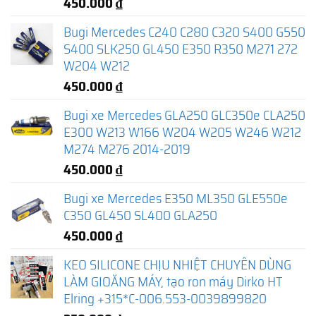
450.000
₫
Bugi Mercedes C240 C280 C320 S400 G550
S400 SLK250 GL450 E350 R350 M271 272
W204 W212
450.000
₫
Bugi xe Mercedes GLA250 GLC350e CLA250
E300 W213 W166 W204 W205 W246 W212
M274 M276 2014-2019
450.000
₫
Bugi xe Mercedes E350 ML350 GLE550e
C350 GL450 SL400 GLA250
450.000
₫
KEO SILICONE CHỊU NHIỆT CHUYÊN DÙNG
LÀM GIOĂNG MÁY, tạo ron máy Dirko HT
Elring +315*C-006.553-0039899820