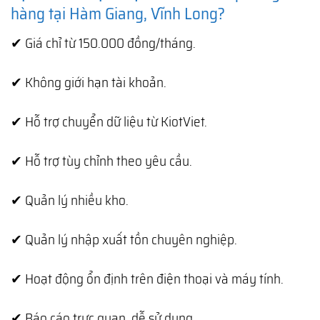
hàng tại Hàm Giang, Vĩnh Long?
✔ Giá chỉ từ 150.000 đồng/tháng.
✔ Không giới hạn tài khoản.
✔ Hỗ trợ chuyển dữ liệu từ KiotViet.
✔ Hỗ trợ tùy chỉnh theo yêu cầu.
✔ Quản lý nhiều kho.
✔ Quản lý nhập xuất tồn chuyên nghiệp.
✔ Hoạt động ổn định trên điện thoại và máy tính.
✔ Báo cáo trực quan, dễ sử dụng.