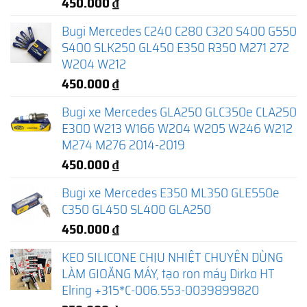
450.000
₫
Bugi Mercedes C240 C280 C320 S400 G550
S400 SLK250 GL450 E350 R350 M271 272
W204 W212
450.000
₫
Bugi xe Mercedes GLA250 GLC350e CLA250
E300 W213 W166 W204 W205 W246 W212
M274 M276 2014-2019
450.000
₫
Bugi xe Mercedes E350 ML350 GLE550e
C350 GL450 SL400 GLA250
450.000
₫
KEO SILICONE CHỊU NHIỆT CHUYÊN DÙNG
LÀM GIOĂNG MÁY, tạo ron máy Dirko HT
Elring +315*C-006.553-0039899820