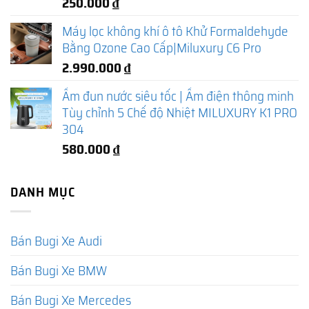
250.000
₫
Máy lọc không khí ô tô Khử Formaldehyde
Bằng Ozone Cao Cấp|Miluxury C6 Pro
2.990.000
₫
Ấm đun nước siêu tốc | Ấm điện thông minh
Tùy chỉnh 5 Chế độ Nhiệt MILUXURY K1 PRO
304
580.000
₫
DANH MỤC
Bán Bugi Xe Audi
Bán Bugi Xe BMW
Bán Bugi Xe Mercedes