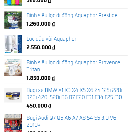
Bình siêu lọc di động Aquaphor Prestige
1.260.000
₫
Lọc đầu vòi Aquaphor
2.550.000
₫
Bình siêu lọc di động Aquaphor Provence
Tritan
1.850.000
₫
Bugi xe BMW X1 X3 X4 X5 X6 Z4 125i 220i
320i 420i 528i B6 B7 F20 F31 F34 F25 F10
450.000
₫
Bugi Audi Q7 Q5 A6 A7 A8 S4 S5 3.0 V6
2010+