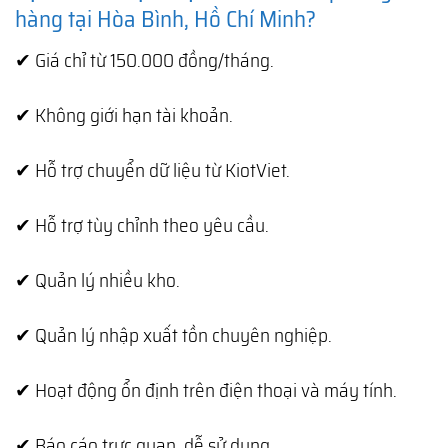
hàng tại Hòa Bình, Hồ Chí Minh?
✔ Giá chỉ từ 150.000 đồng/tháng.
✔ Không giới hạn tài khoản.
✔ Hỗ trợ chuyển dữ liệu từ KiotViet.
✔ Hỗ trợ tùy chỉnh theo yêu cầu.
✔ Quản lý nhiều kho.
✔ Quản lý nhập xuất tồn chuyên nghiệp.
✔ Hoạt động ổn định trên điện thoại và máy tính.
✔ Báo cáo trực quan, dễ sử dụng.