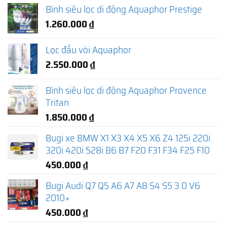
Bình siêu lọc di động Aquaphor Prestige
1.260.000
₫
Lọc đầu vòi Aquaphor
2.550.000
₫
Bình siêu lọc di động Aquaphor Provence
Tritan
1.850.000
₫
Bugi xe BMW X1 X3 X4 X5 X6 Z4 125i 220i
320i 420i 528i B6 B7 F20 F31 F34 F25 F10
450.000
₫
Bugi Audi Q7 Q5 A6 A7 A8 S4 S5 3.0 V6
2010+
450.000
₫