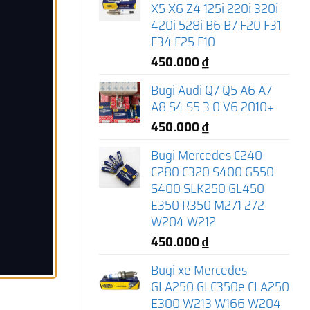
X5 X6 Z4 125i 220i 320i
420i 528i B6 B7 F20 F31
F34 F25 F10
450.000
₫
Bugi Audi Q7 Q5 A6 A7
A8 S4 S5 3.0 V6 2010+
450.000
₫
Bugi Mercedes C240
C280 C320 S400 G550
S400 SLK250 GL450
E350 R350 M271 272
W204 W212
450.000
₫
Bugi xe Mercedes
GLA250 GLC350e CLA250
E300 W213 W166 W204