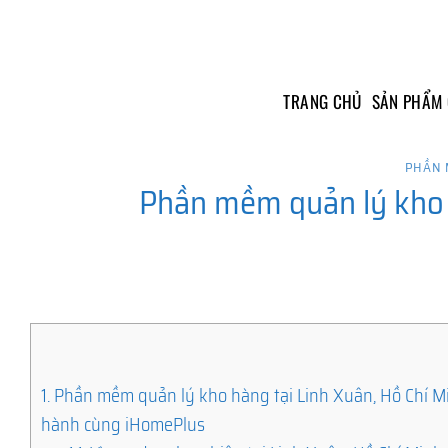
Skip
to
content
TRANG CHỦ
SẢN PHẨM
PHẦN 
Phần mềm quản lý kho h
1.
Phần mềm quản lý kho hàng tại Linh Xuân, Hồ Chí Mi
hành cùng iHomePlus