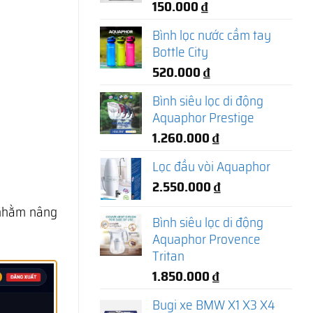
150.000
₫
Bình lọc nước cầm tay
Bottle City
520.000
₫
Bình siêu lọc di động
Aquaphor Prestige
1.260.000
₫
Lọc đầu vòi Aquaphor
2.550.000
₫
hằm nâng
Bình siêu lọc di động
Aquaphor Provence
Tritan
1.850.000
₫
Bugi xe BMW X1 X3 X4