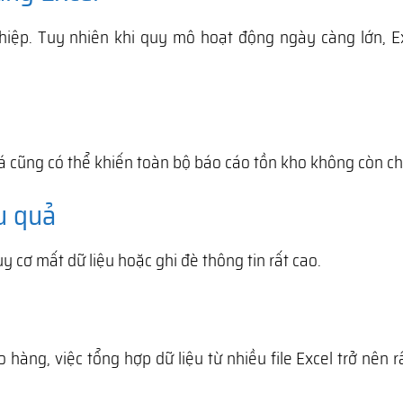
hiệp. Tuy nhiên khi quy mô hoạt động ngày càng lớn, Ex
á cũng có thể khiến toàn bộ báo cáo tồn kho không còn ch
u quả
y cơ mất dữ liệu hoặc ghi đè thông tin rất cao.
àng, việc tổng hợp dữ liệu từ nhiều file Excel trở nên r