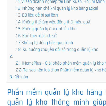
1.1.
Vì sao doanh nghiệp tại Linh Xuân, Hồ Chí Min
1.2.
Những hạn chế khi quản lý kho bằng Excel
1.3.
Dữ liệu dễ bị sai lệch
1.4.
Không thể làm việc đồng thời hiệu quả
1.5.
Không quản lý được nhiều kho
1.6.
Khó theo dõi lịch sử
1.7.
Không tự động hóa quy trình
1.8.
Xu hướng chuyển đổi số trong quản lý kho
2.
2.1.
iHomePlus – Giải pháp phần mềm quản lý kho h
2.2.
Tại sao nên lựa chọn Phần mềm quản lý kho hà
3.
Kết luận
Phần mềm quản lý kho hàng tạ
quản lý kho thông minh giú