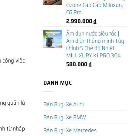
Ozone Cao Cấp|Miluxury
C6 Pro
2.990.000
₫
Ấm đun nước siêu tốc |
Ấm điện thông minh Tùy
chỉnh 5 Chế độ Nhiệt
MILUXURY K1 PRO 304
g công việc
580.000
₫
DANH MỤC
ng quản lý
Bán Bugi Xe Audi
Bán Bugi Xe BMW
anh từ nhập
Bán Bugi Xe Mercedes