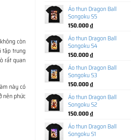
Áo thun Dragon Ball
Songoku S5
150.000
₫
Áo thun Dragon Ball
 không còn
Songoku S4
i tập trung
150.000
₫
rò rất quan
Áo thun Dragon Ball
Songoku S3
150.000
₫
làm này có
rở nên phức
Áo thun Dragon Ball
Songoku S2
150.000
₫
Áo thun Dragon Ball
Songoku S1