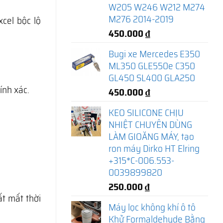
W205 W246 W212 M274
M276 2014-2019
cel bộc lộ
450.000
₫
Bugi xe Mercedes E350
ML350 GLE550e C350
GL450 SL400 GLA250
ính xác.
450.000
₫
KEO SILICONE CHỊU
NHIỆT CHUYÊN DÙNG
LÀM GIOĂNG MÁY, tạo
ron máy Dirko HT Elring
+315*C-006.553-
0039899820
250.000
₫
ất mất thời
Máy lọc không khí ô tô
Khử Formaldehyde Bằng