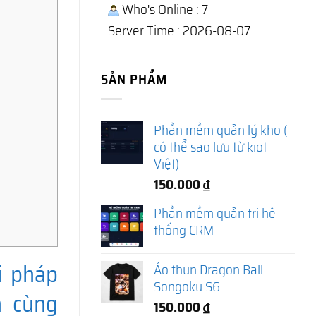
Who's Online : 7
Server Time : 2026-08-07
SẢN PHẨM
Phần mềm quản lý kho (
có thể sao lưu từ kiot
Việt)
150.000
₫
Phần mềm quản trị hệ
thống CRM
i pháp
Áo thun Dragon Ball
Songoku S6
h cùng
150.000
₫