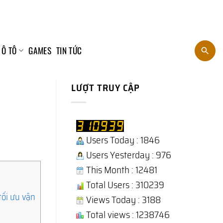
 Ô TÔ
GAMES
TIN TỨC
LƯỢT TRUY CẬP
Users Today : 1846
Users Yesterday : 976
This Month : 12481
Total Users : 310239
ối ưu vận
Views Today : 3188
Total views : 1238746