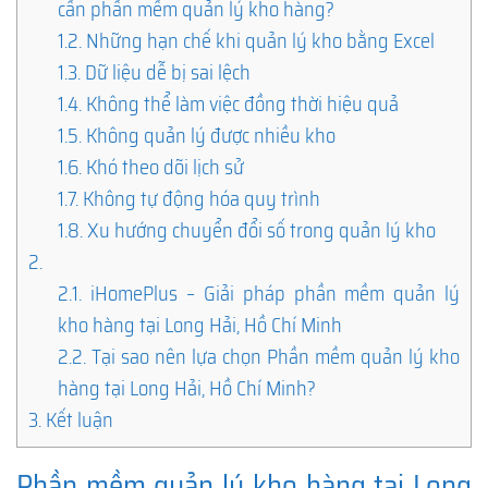
cần phần mềm quản lý kho hàng?
1.2.
Những hạn chế khi quản lý kho bằng Excel
1.3.
Dữ liệu dễ bị sai lệch
1.4.
Không thể làm việc đồng thời hiệu quả
1.5.
Không quản lý được nhiều kho
1.6.
Khó theo dõi lịch sử
1.7.
Không tự động hóa quy trình
1.8.
Xu hướng chuyển đổi số trong quản lý kho
2.
2.1.
iHomePlus – Giải pháp phần mềm quản lý
kho hàng tại Long Hải, Hồ Chí Minh
2.2.
Tại sao nên lựa chọn Phần mềm quản lý kho
hàng tại Long Hải, Hồ Chí Minh?
3.
Kết luận
Phần mềm quản lý kho hàng tại Long