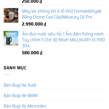
250.000
₫
Máy lọc không khí ô tô Khử Formaldehyde
Bằng Ozone Cao Cấp|Miluxury C6 Pro
2.990.000
₫
Ấm đun nước siêu tốc | Ấm điện thông minh
Tùy chỉnh 5 Chế độ Nhiệt MILUXURY K1 PRO
304
580.000
₫
DANH MỤC
Bán Bugi Xe Audi
Bán Bugi Xe BMW
Bán Bugi Xe Mercedes