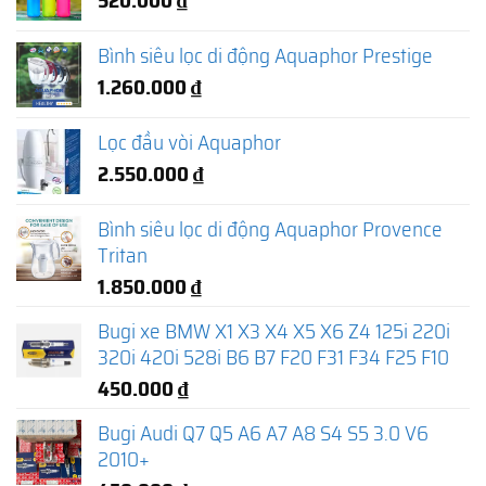
Bình siêu lọc di động Aquaphor Prestige
1.260.000
₫
Lọc đầu vòi Aquaphor
2.550.000
₫
Bình siêu lọc di động Aquaphor Provence
Tritan
1.850.000
₫
Bugi xe BMW X1 X3 X4 X5 X6 Z4 125i 220i
320i 420i 528i B6 B7 F20 F31 F34 F25 F10
450.000
₫
Bugi Audi Q7 Q5 A6 A7 A8 S4 S5 3.0 V6
2010+