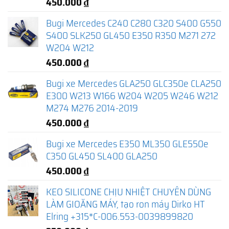
450.000
₫
Bugi Mercedes C240 C280 C320 S400 G550
S400 SLK250 GL450 E350 R350 M271 272
W204 W212
450.000
₫
Bugi xe Mercedes GLA250 GLC350e CLA250
E300 W213 W166 W204 W205 W246 W212
M274 M276 2014-2019
450.000
₫
Bugi xe Mercedes E350 ML350 GLE550e
C350 GL450 SL400 GLA250
450.000
₫
KEO SILICONE CHỊU NHIỆT CHUYÊN DÙNG
LÀM GIOĂNG MÁY, tạo ron máy Dirko HT
Elring +315*C-006.553-0039899820