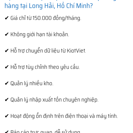
hàng tại Long Hải, Hồ Chí Minh?
✔ Giá chỉ từ 150.000 đồng/tháng.
✔ Không giới hạn tài khoản.
✔ Hỗ trợ chuyển dữ liệu từ KiotViet.
✔ Hỗ trợ tùy chỉnh theo yêu cầu.
✔ Quản lý nhiều kho.
✔ Quản lý nhập xuất tồn chuyên nghiệp.
✔ Hoạt động ổn định trên điện thoại và máy tính.
✔ Báo cáo trực quan, dễ sử dụng.