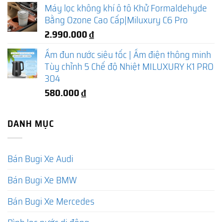
Máy lọc không khí ô tô Khử Formaldehyde
Bằng Ozone Cao Cấp|Miluxury C6 Pro
2.990.000
₫
Ấm đun nước siêu tốc | Ấm điện thông minh
Tùy chỉnh 5 Chế độ Nhiệt MILUXURY K1 PRO
304
580.000
₫
DANH MỤC
Bán Bugi Xe Audi
Bán Bugi Xe BMW
Bán Bugi Xe Mercedes