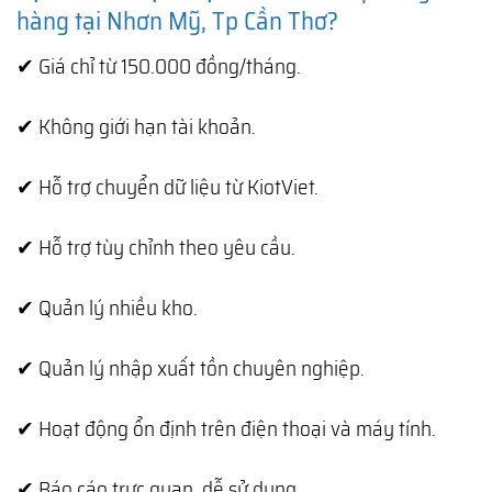
hàng tại Nhơn Mỹ, Tp Cần Thơ?
✔ Giá chỉ từ 150.000 đồng/tháng.
✔ Không giới hạn tài khoản.
✔ Hỗ trợ chuyển dữ liệu từ KiotViet.
✔ Hỗ trợ tùy chỉnh theo yêu cầu.
✔ Quản lý nhiều kho.
✔ Quản lý nhập xuất tồn chuyên nghiệp.
✔ Hoạt động ổn định trên điện thoại và máy tính.
✔ Báo cáo trực quan, dễ sử dụng.