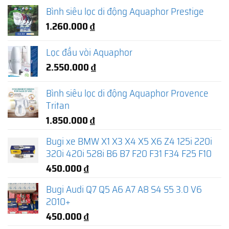
Bình siêu lọc di động Aquaphor Prestige
1.260.000
₫
Lọc đầu vòi Aquaphor
2.550.000
₫
Bình siêu lọc di động Aquaphor Provence
Tritan
1.850.000
₫
Bugi xe BMW X1 X3 X4 X5 X6 Z4 125i 220i
320i 420i 528i B6 B7 F20 F31 F34 F25 F10
450.000
₫
Bugi Audi Q7 Q5 A6 A7 A8 S4 S5 3.0 V6
2010+
450.000
₫