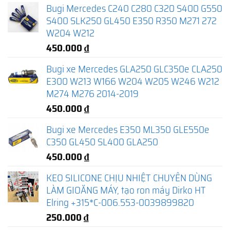
Bugi Mercedes C240 C280 C320 S400 G550
S400 SLK250 GL450 E350 R350 M271 272
W204 W212
450.000
₫
Bugi xe Mercedes GLA250 GLC350e CLA250
E300 W213 W166 W204 W205 W246 W212
M274 M276 2014-2019
450.000
₫
Bugi xe Mercedes E350 ML350 GLE550e
C350 GL450 SL400 GLA250
450.000
₫
KEO SILICONE CHỊU NHIỆT CHUYÊN DÙNG
LÀM GIOĂNG MÁY, tạo ron máy Dirko HT
Elring +315*C-006.553-0039899820
250.000
₫