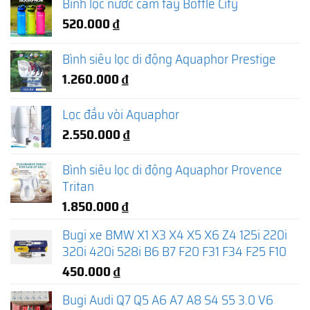
Bình lọc nước cầm tay Bottle City
520.000
₫
Bình siêu lọc di động Aquaphor Prestige
1.260.000
₫
Lọc đầu vòi Aquaphor
2.550.000
₫
Bình siêu lọc di động Aquaphor Provence
Tritan
1.850.000
₫
Bugi xe BMW X1 X3 X4 X5 X6 Z4 125i 220i
320i 420i 528i B6 B7 F20 F31 F34 F25 F10
450.000
₫
Bugi Audi Q7 Q5 A6 A7 A8 S4 S5 3.0 V6