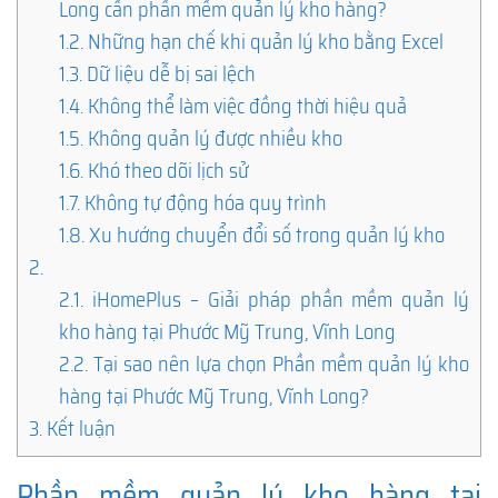
Long cần phần mềm quản lý kho hàng?
1.2.
Những hạn chế khi quản lý kho bằng Excel
1.3.
Dữ liệu dễ bị sai lệch
1.4.
Không thể làm việc đồng thời hiệu quả
1.5.
Không quản lý được nhiều kho
1.6.
Khó theo dõi lịch sử
1.7.
Không tự động hóa quy trình
1.8.
Xu hướng chuyển đổi số trong quản lý kho
2.
2.1.
iHomePlus – Giải pháp phần mềm quản lý
kho hàng tại Phước Mỹ Trung, Vĩnh Long
2.2.
Tại sao nên lựa chọn Phần mềm quản lý kho
hàng tại Phước Mỹ Trung, Vĩnh Long?
3.
Kết luận
Phần mềm quản lý kho hàng tại