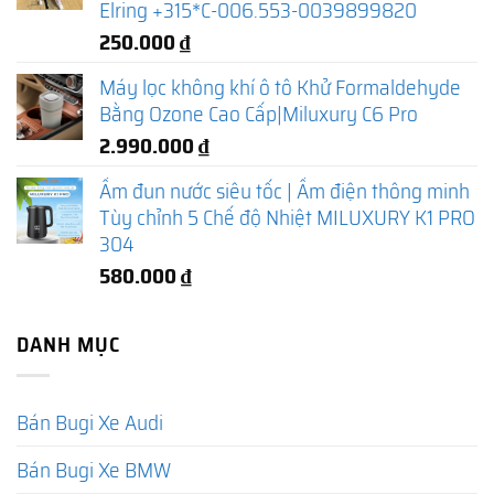
Elring +315*C-006.553-0039899820
250.000
₫
Máy lọc không khí ô tô Khử Formaldehyde
Bằng Ozone Cao Cấp|Miluxury C6 Pro
2.990.000
₫
Ấm đun nước siêu tốc | Ấm điện thông minh
Tùy chỉnh 5 Chế độ Nhiệt MILUXURY K1 PRO
304
580.000
₫
DANH MỤC
Bán Bugi Xe Audi
Bán Bugi Xe BMW