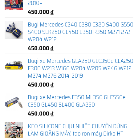
2010+
450.000
₫
Bugi Mercedes C240 C280 C320 S400 G550
S400 SLK250 GL450 E350 R350 M271 272
W204 W212
450.000
₫
Bugi xe Mercedes GLA250 GLC350e CLA250
E300 W213 W166 W204 W205 W246 W212
M274 M276 2014-2019
450.000
₫
Bugi xe Mercedes E350 ML350 GLE550e
C350 GL450 SL400 GLA250
450.000
₫
KEO SILICONE CHỊU NHIỆT CHUYÊN DÙNG
LÀM GIOĂNG MÁY, tạo ron máy Dirko HT