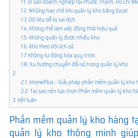
1.1.
Vì sao doanh nghiệp tại Phước Thành, Hồ Chí 
1.2.
Những hạn chế khi quản lý kho bằng Excel
1.3.
Dữ liệu dễ bị sai lệch
1.4.
Không thể làm việc đồng thời hiệu quả
1.5.
Không quản lý được nhiều kho
1.6.
Khó theo dõi lịch sử
1.7.
Không tự động hóa quy trình
1.8.
Xu hướng chuyển đổi số trong quản lý kho
2.
2.1.
iHomePlus – Giải pháp phần mềm quản lý kho h
2.2.
Tại sao nên lựa chọn Phần mềm quản lý kho hà
3.
Kết luận
Phần mềm quản lý kho hàng tại
quản lý kho thông minh giú