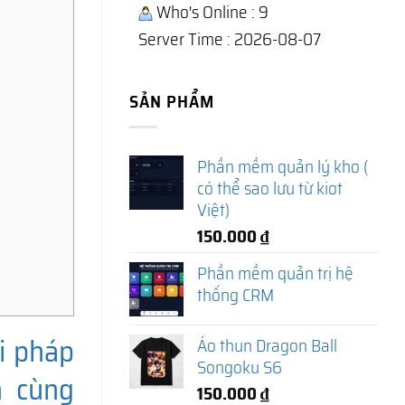
Who's Online : 9
Server Time : 2026-08-07
SẢN PHẨM
Phần mềm quản lý kho (
có thể sao lưu từ kiot
Việt)
150.000
₫
Phần mềm quản trị hệ
thống CRM
i pháp
Áo thun Dragon Ball
Songoku S6
h cùng
150.000
₫