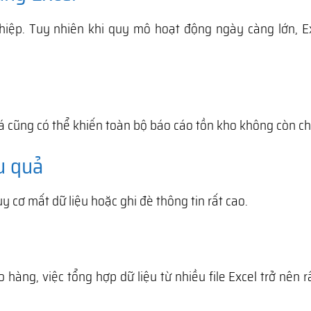
hiệp. Tuy nhiên khi quy mô hoạt động ngày càng lớn, Ex
á cũng có thể khiến toàn bộ báo cáo tồn kho không còn ch
u quả
y cơ mất dữ liệu hoặc ghi đè thông tin rất cao.
àng, việc tổng hợp dữ liệu từ nhiều file Excel trở nên r