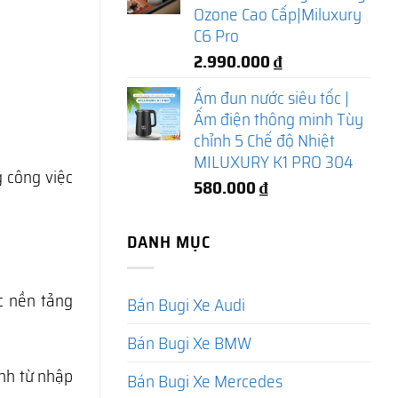
Ozone Cao Cấp|Miluxury
C6 Pro
2.990.000
₫
Ấm đun nước siêu tốc |
Ấm điện thông minh Tùy
chỉnh 5 Chế độ Nhiệt
MILUXURY K1 PRO 304
g công việc
580.000
₫
DANH MỤC
c nền tảng
Bán Bugi Xe Audi
Bán Bugi Xe BMW
anh từ nhập
Bán Bugi Xe Mercedes