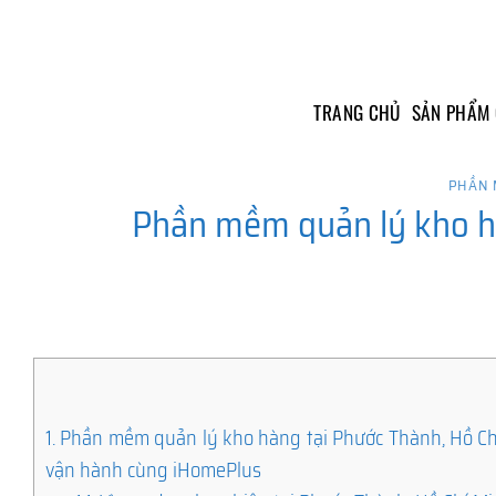
Skip
to
content
TRANG CHỦ
SẢN PHẨM
PHẦN 
Phần mềm quản lý kho hà
1.
Phần mềm quản lý kho hàng tại Phước Thành, Hồ Chí
vận hành cùng iHomePlus