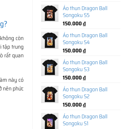
Áo thun Dragon Ball
Songoku S5
ng?
150.000
₫
Áo thun Dragon Ball
 không còn
Songoku S4
ơi tập trung
150.000
₫
rò rất quan
Áo thun Dragon Ball
Songoku S3
150.000
₫
làm này có
rở nên phức
Áo thun Dragon Ball
Songoku S2
150.000
₫
Áo thun Dragon Ball
Songoku S1