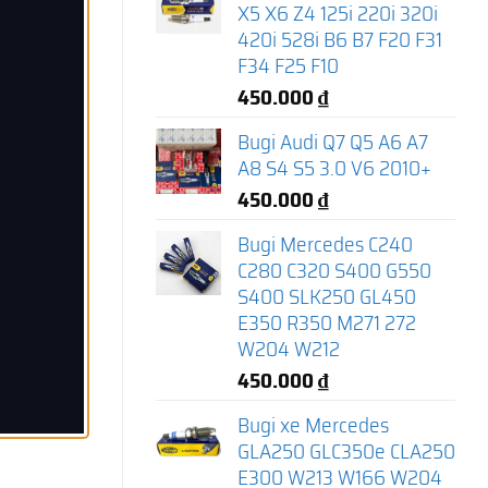
X5 X6 Z4 125i 220i 320i
420i 528i B6 B7 F20 F31
F34 F25 F10
450.000
₫
Bugi Audi Q7 Q5 A6 A7
A8 S4 S5 3.0 V6 2010+
450.000
₫
Bugi Mercedes C240
C280 C320 S400 G550
S400 SLK250 GL450
E350 R350 M271 272
W204 W212
450.000
₫
Bugi xe Mercedes
GLA250 GLC350e CLA250
E300 W213 W166 W204