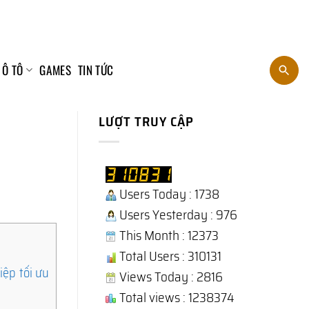
 Ô TÔ
GAMES
TIN TỨC
LƯỢT TRUY CẬP
Users Today : 1738
Users Yesterday : 976
This Month : 12373
Total Users : 310131
ệp tối ưu
Views Today : 2816
Total views : 1238374