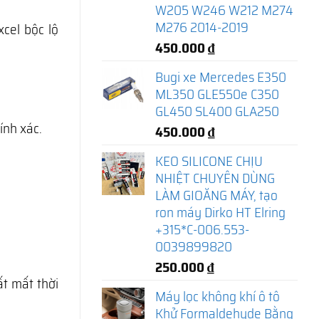
W205 W246 W212 M274
M276 2014-2019
cel bộc lộ
450.000
₫
Bugi xe Mercedes E350
ML350 GLE550e C350
GL450 SL400 GLA250
ính xác.
450.000
₫
KEO SILICONE CHỊU
NHIỆT CHUYÊN DÙNG
LÀM GIOĂNG MÁY, tạo
ron máy Dirko HT Elring
+315*C-006.553-
0039899820
250.000
₫
ất mất thời
Máy lọc không khí ô tô
Khử Formaldehyde Bằng