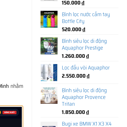
150.000
₫
Bình lọc nước cầm tay
Bottle City
520.000
₫
Bình siêu lọc di động
Aquaphor Prestige
1.260.000
₫
Lọc đầu vòi Aquaphor
2.550.000
₫
Minh
nhằm
Bình siêu lọc di động
Aquaphor Provence
Tritan
1.850.000
₫
Bugi xe BMW X1 X3 X4