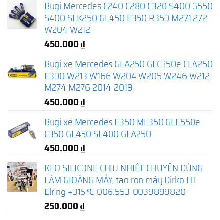
Bugi Mercedes C240 C280 C320 S400 G550
S400 SLK250 GL450 E350 R350 M271 272
W204 W212
450.000
₫
Bugi xe Mercedes GLA250 GLC350e CLA250
E300 W213 W166 W204 W205 W246 W212
M274 M276 2014-2019
450.000
₫
Bugi xe Mercedes E350 ML350 GLE550e
C350 GL450 SL400 GLA250
450.000
₫
KEO SILICONE CHỊU NHIỆT CHUYÊN DÙNG
LÀM GIOĂNG MÁY, tạo ron máy Dirko HT
Elring +315*C-006.553-0039899820
250.000
₫