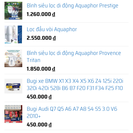
Bình siêu lọc di động Aquaphor Prestige
1.260.000
₫
Lọc đầu vòi Aquaphor
2.550.000
₫
Bình siêu lọc di động Aquaphor Provence
Tritan
1.850.000
₫
Bugi xe BMW X1 X3 X4 X5 X6 Z4 125i 220i
320i 420i 528i B6 B7 F20 F31 F34 F25 F10
450.000
₫
Bugi Audi Q7 Q5 A6 A7 A8 S4 S5 3.0 V6
2010+
450.000
₫