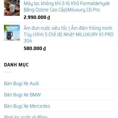
Máy lọc không khí ô tô Khử Formaldehyde
Bằng Ozone Cao Cấp|Miluxury C6 Pro
2.990.000
₫
Ấm đun nước siêu tốc | Ấm điện thông minh
Tùy chỉnh 5 Chế độ Nhiệt MILUXURY K1 PRO
304
580.000
₫
DANH MỤC
Bán Bugi Xe Audi
Bán Bugi Xe BMW
Bán Bugi Xe Mercedes
Bình lọc nước di động