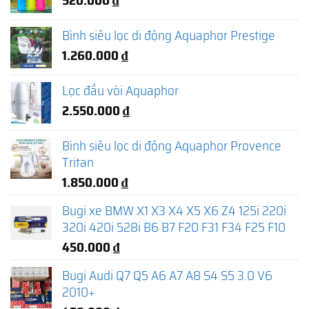
Bình siêu lọc di động Aquaphor Prestige
1.260.000
₫
Lọc đầu vòi Aquaphor
2.550.000
₫
Bình siêu lọc di động Aquaphor Provence
Tritan
1.850.000
₫
Bugi xe BMW X1 X3 X4 X5 X6 Z4 125i 220i
320i 420i 528i B6 B7 F20 F31 F34 F25 F10
450.000
₫
Bugi Audi Q7 Q5 A6 A7 A8 S4 S5 3.0 V6
2010+