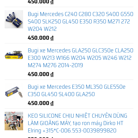
450.000
₫
Bugi Mercedes C240 C280 C320 S400 G550
S400 SLK250 GL450 E350 R350 M271 272
W204 W212
450.000
₫
Bugi xe Mercedes GLA250 GLC350e CLA250
E300 W213 W166 W204 W205 W246 W212
M274 M276 2014-2019
450.000
₫
Bugi xe Mercedes E350 ML350 GLE550e
C350 GL450 SL400 GLA250
450.000
₫
KEO SILICONE CHỊU NHIỆT CHUYÊN DÙNG
LÀM GIOĂNG MÁY, tạo ron máy Dirko HT
Elring +315*C-006.553-0039899820