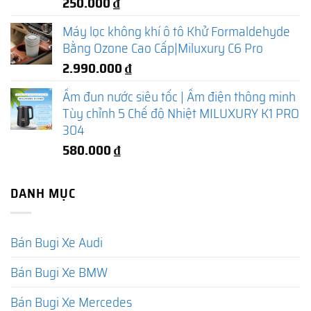
250.000
₫
Máy lọc không khí ô tô Khử Formaldehyde
Bằng Ozone Cao Cấp|Miluxury C6 Pro
2.990.000
₫
Ấm đun nước siêu tốc | Ấm điện thông minh
Tùy chỉnh 5 Chế độ Nhiệt MILUXURY K1 PRO
304
580.000
₫
DANH MỤC
Bán Bugi Xe Audi
Bán Bugi Xe BMW
Bán Bugi Xe Mercedes