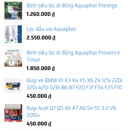
Bình siêu lọc di động Aquaphor Prestige
1.260.000
₫
Lọc đầu vòi Aquaphor
2.550.000
₫
Bình siêu lọc di động Aquaphor Provence
Tritan
1.850.000
₫
Bugi xe BMW X1 X3 X4 X5 X6 Z4 125i 220i
320i 420i 528i B6 B7 F20 F31 F34 F25 F10
450.000
₫
Bugi Audi Q7 Q5 A6 A7 A8 S4 S5 3.0 V6
2010+
450.000
₫