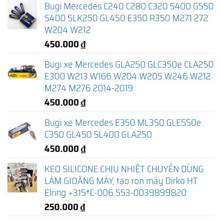
Bugi Mercedes C240 C280 C320 S400 G550
S400 SLK250 GL450 E350 R350 M271 272
W204 W212
450.000
₫
Bugi xe Mercedes GLA250 GLC350e CLA250
E300 W213 W166 W204 W205 W246 W212
M274 M276 2014-2019
450.000
₫
Bugi xe Mercedes E350 ML350 GLE550e
C350 GL450 SL400 GLA250
450.000
₫
KEO SILICONE CHỊU NHIỆT CHUYÊN DÙNG
LÀM GIOĂNG MÁY, tạo ron máy Dirko HT
Elring +315*C-006.553-0039899820
250.000
₫