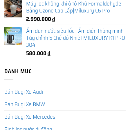
Máy lọc không khí ô tô Khử Formaldehyde
Bằng Ozone Cao Cấp|Miluxury C6 Pro
2.990.000
₫
Ấm đun nước siêu tốc | Ấm điện thông minh
Tùy chỉnh 5 Chế độ Nhiệt MILUXURY K1 PRO
304
580.000
₫
DANH MỤC
Bán Bugi Xe Audi
Bán Bugi Xe BMW
Bán Bugi Xe Mercedes
Bình lọc nước di động