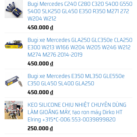
Bugi Mercedes C240 C280 C320 S400 G550
S400 SLK250 GL450 E350 R350 M271 272
W204 W212
450.000
₫
Bugi xe Mercedes GLA250 GLC350e CLA250
E300 W213 W166 W204 W205 W246 W212
M274 M276 2014-2019
450.000
₫
Bugi xe Mercedes E350 ML350 GLE550e
C350 GL450 SL400 GLA250
450.000
₫
KEO SILICONE CHỊU NHIỆT CHUYÊN DÙNG
LÀM GIOĂNG MÁY, tạo ron máy Dirko HT
Elring +315*C-006.553-0039899820
250.000
₫