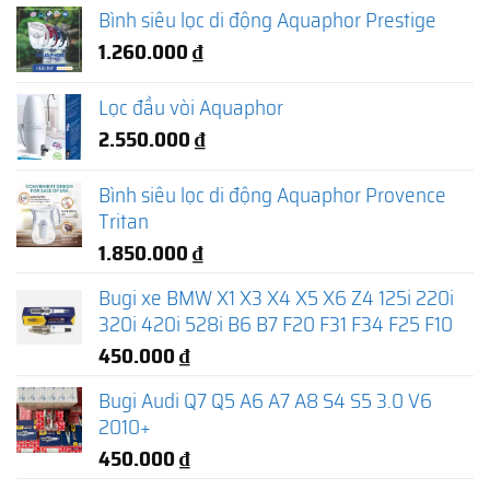
Bình siêu lọc di động Aquaphor Prestige
1.260.000
₫
Lọc đầu vòi Aquaphor
2.550.000
₫
Bình siêu lọc di động Aquaphor Provence
Tritan
1.850.000
₫
Bugi xe BMW X1 X3 X4 X5 X6 Z4 125i 220i
320i 420i 528i B6 B7 F20 F31 F34 F25 F10
450.000
₫
Bugi Audi Q7 Q5 A6 A7 A8 S4 S5 3.0 V6
2010+
450.000
₫