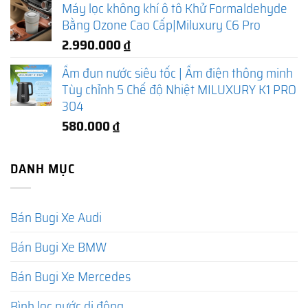
Máy lọc không khí ô tô Khử Formaldehyde
Bằng Ozone Cao Cấp|Miluxury C6 Pro
2.990.000
₫
Ấm đun nước siêu tốc | Ấm điện thông minh
Tùy chỉnh 5 Chế độ Nhiệt MILUXURY K1 PRO
304
580.000
₫
DANH MỤC
Bán Bugi Xe Audi
Bán Bugi Xe BMW
Bán Bugi Xe Mercedes
Bình lọc nước di động