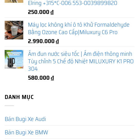
Elring +315*C-006.553-0039899820
250.000
₫
Máy lọc không khí ô tô Khử Formaldehyde
Bằng Ozone Cao Cấp|Miluxury C6 Pro
2.990.000
₫
Ấm đun nước siêu tốc | Ấm điện thông minh
Tùy chỉnh 5 Chế độ Nhiệt MILUXURY K1 PRO
304
580.000
₫
DANH MỤC
Bán Bugi Xe Audi
Bán Bugi Xe BMW