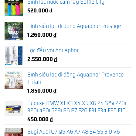
Bình lọc nước cầm tay Bottle City
520.000
₫
Bình siêu lọc di động Aquaphor Prestige
1.260.000
₫
Lọc đầu vòi Aquaphor
2.550.000
₫
Bình siêu lọc di động Aquaphor Provence
Tritan
1.850.000
₫
Bugi xe BMW X1 X3 X4 X5 X6 Z4 125i 220i
320i 420i 528i B6 B7 F20 F31 F34 F25 F10
450.000
₫
Bugi Audi Q7 Q5 A6 A7 A8 S4 S5 3.0 V6