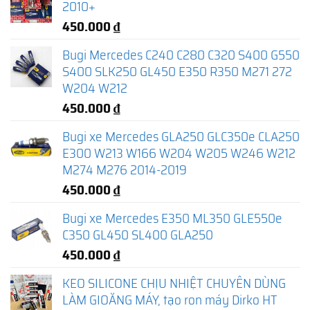
2010+
450.000
₫
Bugi Mercedes C240 C280 C320 S400 G550
S400 SLK250 GL450 E350 R350 M271 272
W204 W212
450.000
₫
Bugi xe Mercedes GLA250 GLC350e CLA250
E300 W213 W166 W204 W205 W246 W212
M274 M276 2014-2019
450.000
₫
Bugi xe Mercedes E350 ML350 GLE550e
C350 GL450 SL400 GLA250
450.000
₫
KEO SILICONE CHỊU NHIỆT CHUYÊN DÙNG
LÀM GIOĂNG MÁY, tạo ron máy Dirko HT