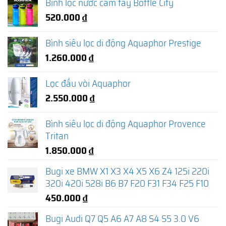
Bình lọc nước cầm tay Bottle City
520.000
₫
Bình siêu lọc di động Aquaphor Prestige
1.260.000
₫
Lọc đầu vòi Aquaphor
2.550.000
₫
Bình siêu lọc di động Aquaphor Provence
Tritan
1.850.000
₫
Bugi xe BMW X1 X3 X4 X5 X6 Z4 125i 220i
320i 420i 528i B6 B7 F20 F31 F34 F25 F10
450.000
₫
Bugi Audi Q7 Q5 A6 A7 A8 S4 S5 3.0 V6