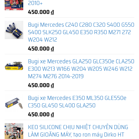
2010+
450.000
₫
Bugi Mercedes C240 C280 C320 S400 G550
S400 SLK250 GL450 E350 R350 M271 272
W204 W212
450.000
₫
Bugi xe Mercedes GLA250 GLC350e CLA250
E300 W213 W166 W204 W205 W246 W212
M274 M276 2014-2019
450.000
₫
Bugi xe Mercedes E350 ML350 GLE550e
C350 GL450 SL400 GLA250
450.000
₫
KEO SILICONE CHỊU NHIỆT CHUYÊN DÙNG
LÀM GIOĂNG MÁY, tạo ron máy Dirko HT