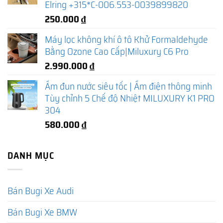
Elring +315*C-006.553-0039899820
250.000
₫
Máy lọc không khí ô tô Khử Formaldehyde
Bằng Ozone Cao Cấp|Miluxury C6 Pro
2.990.000
₫
Ấm đun nước siêu tốc | Ấm điện thông minh
Tùy chỉnh 5 Chế độ Nhiệt MILUXURY K1 PRO
304
580.000
₫
DANH MỤC
Bán Bugi Xe Audi
Bán Bugi Xe BMW