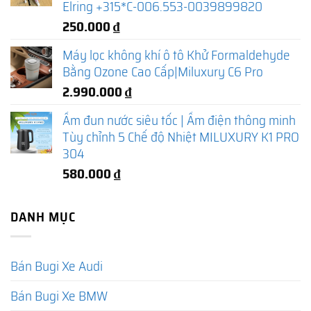
Elring +315*C-006.553-0039899820
250.000
₫
Máy lọc không khí ô tô Khử Formaldehyde
Bằng Ozone Cao Cấp|Miluxury C6 Pro
2.990.000
₫
Ấm đun nước siêu tốc | Ấm điện thông minh
Tùy chỉnh 5 Chế độ Nhiệt MILUXURY K1 PRO
304
580.000
₫
DANH MỤC
Bán Bugi Xe Audi
Bán Bugi Xe BMW