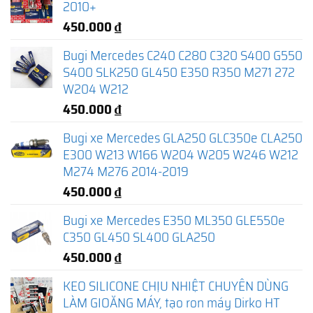
2010+
450.000
₫
Bugi Mercedes C240 C280 C320 S400 G550
S400 SLK250 GL450 E350 R350 M271 272
W204 W212
450.000
₫
Bugi xe Mercedes GLA250 GLC350e CLA250
E300 W213 W166 W204 W205 W246 W212
M274 M276 2014-2019
450.000
₫
Bugi xe Mercedes E350 ML350 GLE550e
C350 GL450 SL400 GLA250
450.000
₫
KEO SILICONE CHỊU NHIỆT CHUYÊN DÙNG
LÀM GIOĂNG MÁY, tạo ron máy Dirko HT