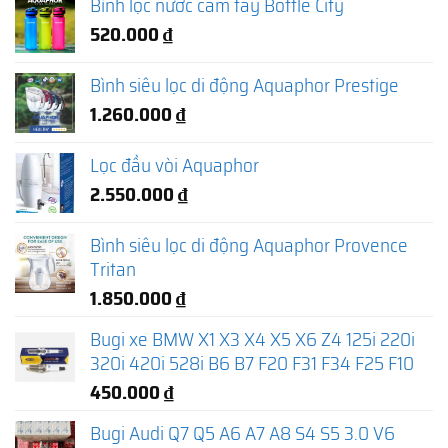
Bình lọc nước cầm tay Bottle City
520.000
₫
Bình siêu lọc di động Aquaphor Prestige
1.260.000
₫
Lọc đầu vòi Aquaphor
2.550.000
₫
Bình siêu lọc di động Aquaphor Provence
Tritan
1.850.000
₫
Bugi xe BMW X1 X3 X4 X5 X6 Z4 125i 220i
320i 420i 528i B6 B7 F20 F31 F34 F25 F10
450.000
₫
Bugi Audi Q7 Q5 A6 A7 A8 S4 S5 3.0 V6