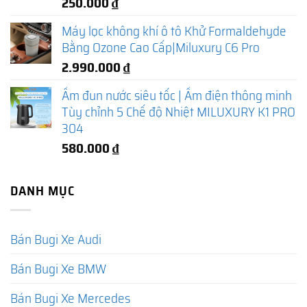
250.000
₫
Máy lọc không khí ô tô Khử Formaldehyde
Bằng Ozone Cao Cấp|Miluxury C6 Pro
2.990.000
₫
Ấm đun nước siêu tốc | Ấm điện thông minh
Tùy chỉnh 5 Chế độ Nhiệt MILUXURY K1 PRO
304
580.000
₫
DANH MỤC
Bán Bugi Xe Audi
Bán Bugi Xe BMW
Bán Bugi Xe Mercedes