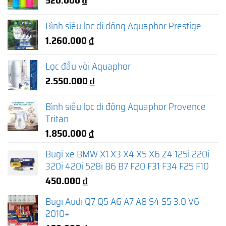
Bình siêu lọc di động Aquaphor Prestige
1.260.000
₫
Lọc đầu vòi Aquaphor
2.550.000
₫
Bình siêu lọc di động Aquaphor Provence
Tritan
1.850.000
₫
Bugi xe BMW X1 X3 X4 X5 X6 Z4 125i 220i
320i 420i 528i B6 B7 F20 F31 F34 F25 F10
450.000
₫
Bugi Audi Q7 Q5 A6 A7 A8 S4 S5 3.0 V6
2010+