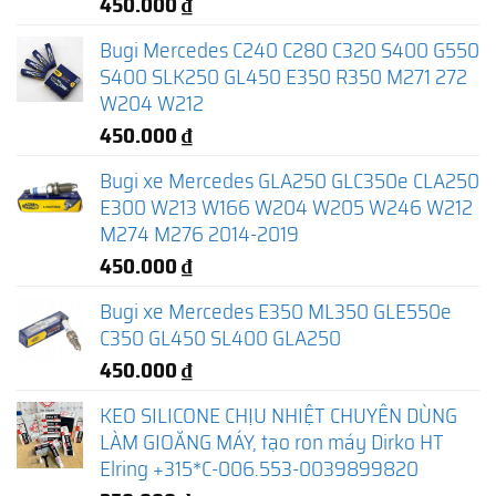
450.000
₫
Bugi Mercedes C240 C280 C320 S400 G550
S400 SLK250 GL450 E350 R350 M271 272
W204 W212
450.000
₫
Bugi xe Mercedes GLA250 GLC350e CLA250
E300 W213 W166 W204 W205 W246 W212
M274 M276 2014-2019
450.000
₫
Bugi xe Mercedes E350 ML350 GLE550e
C350 GL450 SL400 GLA250
450.000
₫
KEO SILICONE CHỊU NHIỆT CHUYÊN DÙNG
LÀM GIOĂNG MÁY, tạo ron máy Dirko HT
Elring +315*C-006.553-0039899820