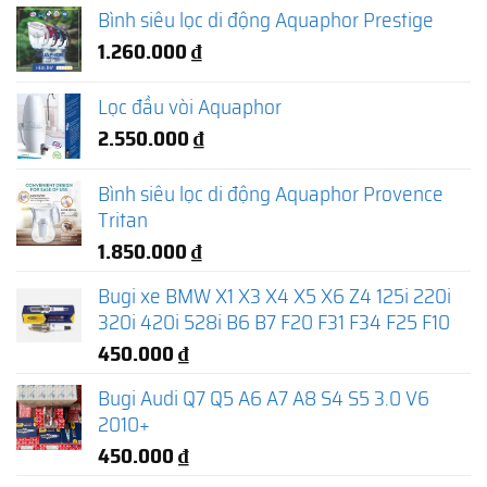
Bình siêu lọc di động Aquaphor Prestige
1.260.000
₫
Lọc đầu vòi Aquaphor
2.550.000
₫
Bình siêu lọc di động Aquaphor Provence
Tritan
1.850.000
₫
Bugi xe BMW X1 X3 X4 X5 X6 Z4 125i 220i
320i 420i 528i B6 B7 F20 F31 F34 F25 F10
450.000
₫
Bugi Audi Q7 Q5 A6 A7 A8 S4 S5 3.0 V6
2010+
450.000
₫