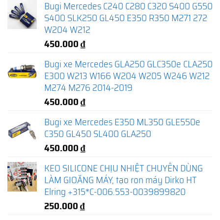
Bugi Mercedes C240 C280 C320 S400 G550
S400 SLK250 GL450 E350 R350 M271 272
W204 W212
450.000
₫
Bugi xe Mercedes GLA250 GLC350e CLA250
E300 W213 W166 W204 W205 W246 W212
M274 M276 2014-2019
450.000
₫
Bugi xe Mercedes E350 ML350 GLE550e
C350 GL450 SL400 GLA250
450.000
₫
KEO SILICONE CHỊU NHIỆT CHUYÊN DÙNG
LÀM GIOĂNG MÁY, tạo ron máy Dirko HT
Elring +315*C-006.553-0039899820
250.000
₫