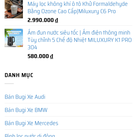
Máy lọc không khí ô tô Khử Formaldehyde
Bằng Ozone Cao Cấp|Miluxury C6 Pro
2.990.000
₫
Ấm đun nước siêu tốc | Ấm điện thông minh
Tùy chỉnh 5 Chế độ Nhiệt MILUXURY K1 PRO
304
580.000
₫
DANH MỤC
Bán Bugi Xe Audi
Bán Bugi Xe BMW
Bán Bugi Xe Mercedes
Bình lọc nước di động